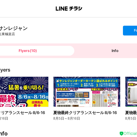
サンレジャン
s
F
e
名東極楽店
t
f
o
l
l
Flyers
(
10
)
Info
o
w
lyers
リアランスセール 8/6-16
夏物最終クリアランスセール 8/6-16
夏物最
月16日
8月5日
～
8月16日
8月5日
nfo
Officia