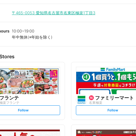
〒465-0053
愛知県名古屋市名東区極楽1丁目3
hours
10:00~19:00
年中無休(※年始を除く)
Stores
フランテ
ファミリーマート
極楽フランテ
名東極楽
s
s
Follow
Follow
e
e
t
t
f
f
o
o
l
l
l
l
o
o