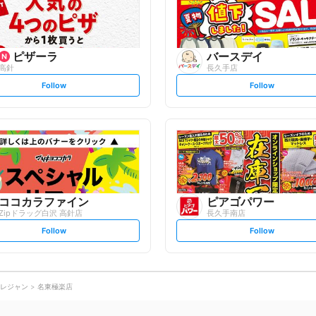
w
w
ピザーラ
バースデイ
高針
長久手店
s
s
Follow
Follow
e
e
t
t
f
f
o
o
l
l
l
l
o
o
w
w
ココカラファイン
ピアゴパワー
Zipドラッグ白沢 高針店
長久手南店
s
s
Follow
Follow
e
e
t
t
f
f
o
o
l
l
l
l
o
o
レジャン
名東極楽店
w
w