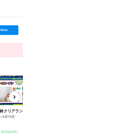
ollow
t
x
e
n
終クリアランスセール 8/6-16
夏物最終クリアランスセール 8/6-16
夏
～
8月16日
8月5日
～
8月16日
8
l Account