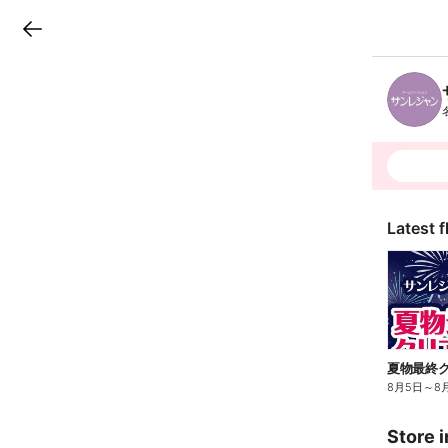
LINEチラシ
B
r
a
n
c
h
T
o
p
Latest f
夏物最終ク
8月5日
～
8
Store i