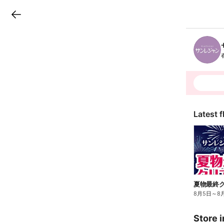
LINEチラシ
B
r
a
n
c
h
T
o
p
Latest f
夏物最終ク
8月5日
～
8
Store i