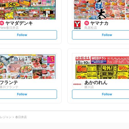
w
w
ヤマダデンキ
ヤマナカ
New春日井店
鳥居松店
s
s
Follow
Follow
e
e
t
t
f
f
o
o
l
l
l
l
o
o
w
w
フランテ
あかのれん
勝川フランテ
勝川店
s
s
Follow
Follow
e
e
t
t
f
f
o
o
l
l
l
l
o
o
レジャン
春日井店
w
w