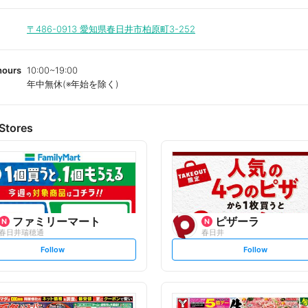
〒486-0913
愛知県春日井市柏原町3-252
hours
10:00~19:00
年中無休(※年始を除く)
Stores
ファミリーマート
ピザーラ
春日井瑞穂通
春日井
s
s
Follow
Follow
e
e
t
t
f
f
o
o
l
l
l
l
o
o