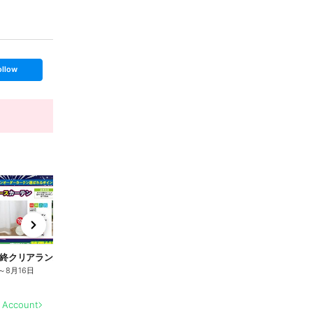
ollow
t
x
e
n
終クリアランスセール 8/6-16
夏物最終クリアランスセール 8/6-16
夏
～
8月16日
8月5日
～
8月16日
8
l Account