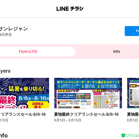
サンレジャン
s
F
e
春日井店
t
f
o
l
l
Flyers
(
10
)
Info
o
w
lyers
リアランスセール 8/6-16
夏物最終クリアランスセール 8/6-16
夏物最
月16日
8月5日
～
8月16日
8月5日
nfo
Officia