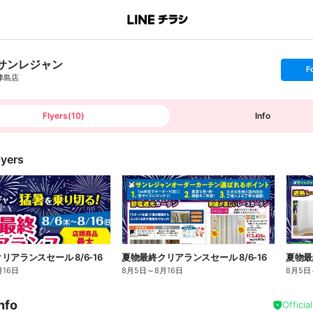
サンレジャン
s
F
e
津島店
t
f
o
l
l
Flyers
(
10
)
Info
o
w
lyers
リアランスセール 8/6-16
夏物最終クリアランスセール 8/6-16
夏物最
月16日
8月5日
～
8月16日
8月5日
nfo
Officia