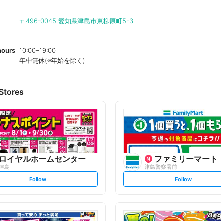
〒496-0045
愛知県津島市東柳原町5-3
hours
10:00~19:00
年中無休(※年始を除く)
Stores
ロイヤルホームセンター
ファミリーマート
津島
津島警察署前
s
s
Follow
Follow
e
e
t
t
f
f
o
o
l
l
l
l
o
o