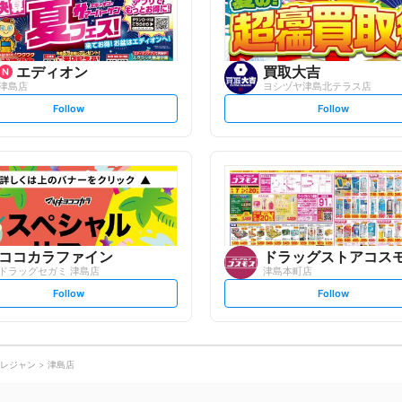
w
w
エディオン
買取大吉
津島店
ヨシヅヤ津島北テラス店
s
s
Follow
Follow
e
e
t
t
f
f
o
o
l
l
l
l
o
o
w
w
ココカラファイン
ドラッグストアコス
ドラッグセガミ 津島店
津島本町店
s
s
Follow
Follow
e
e
t
t
f
f
o
o
l
l
l
l
o
o
レジャン
津島店
w
w