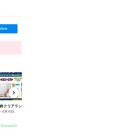
ollow
t
x
e
n
終クリアランスセール 8/6-16
夏物最終クリアランスセール 8/6-16
夏
～
8月16日
8月5日
～
8月16日
8
l Account