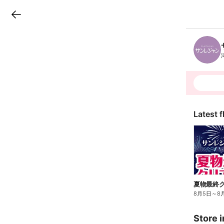
LINEチラシ
B
r
a
n
c
h
T
o
p
Latest f
夏物最終ク
8月5日
～
8
Store i