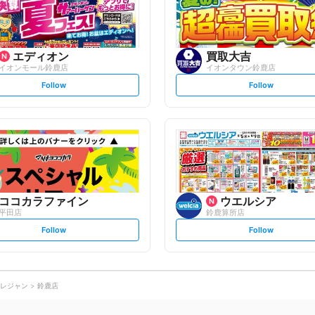
w
w
エディオン
買取大吉
イオンモール鈴鹿店
イオンタウン鈴鹿店
s
s
Follow
Follow
e
e
t
t
f
f
o
o
l
l
l
l
o
o
w
w
ココカラファイン
ウエルシア
平田店
鈴鹿算所店
s
s
Follow
Follow
e
e
t
t
f
f
o
o
l
l
l
l
o
o
レジャン
鈴鹿店
w
w