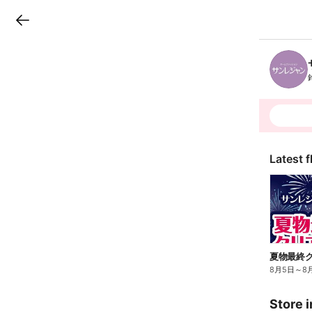
LINEチラシ
B
r
a
n
c
h
T
o
p
Latest f
夏物最終ク
8月5日
～
8
Store i