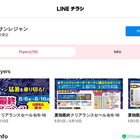
サンレジャン
s
F
e
鈴鹿店
t
f
o
l
l
Flyers
(
10
)
Info
o
w
lyers
リアランスセール 8/6-16
夏物最終クリアランスセール 8/6-16
夏物最
月16日
8月5日
～
8月16日
8月5日
nfo
Officia