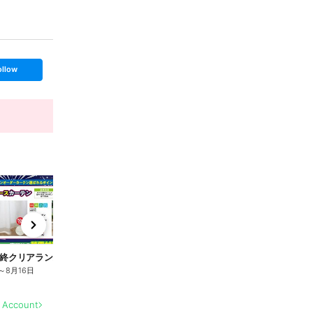
ollow
t
x
e
n
終クリアランスセール 8/6-16
夏物最終クリアランスセール 8/6-16
夏
～
8月16日
8月5日
～
8月16日
8
l Account