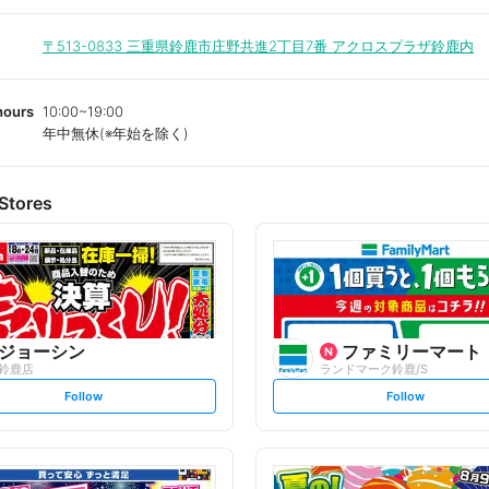
〒513-0833
三重県鈴鹿市庄野共進2丁目7番 アクロスプラザ鈴鹿内
hours
10:00~19:00
年中無休(※年始を除く)
Stores
ジョーシン
ファミリーマート
鈴鹿店
ランドマーク鈴鹿/S
s
s
Follow
Follow
e
e
t
t
f
f
o
o
l
l
l
l
o
o