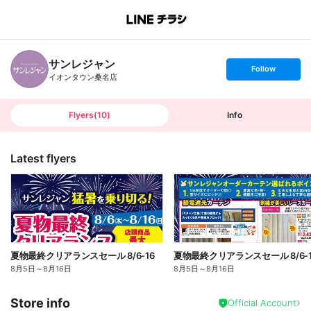
B
r
a
n
サンレジャン
c
s
Follow
h
e
イオンタウン桑名店
T
t
o
f
p
o
l
l
Flyers
(
10
)
Info
o
w
Latest flyers
夏物最終クリアランスセール 8/6-16
夏物最終クリアランスセール 8/6-1
8月5日
～
8月16日
8月5日
～
8月16日
Store info
Official Account