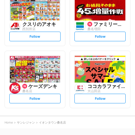
w
w
クスリのアオキ
ファミリーマート
西別所店
桑名増田
s
s
Follow
Follow
e
e
t
t
f
f
o
o
l
l
l
l
o
o
w
w
ケーズデンキ
ココカラファイン
桑名店
大山田店
s
s
Follow
Follow
e
e
t
t
f
f
o
o
l
l
l
l
o
o
Home
サンレジャン
イオンタウン桑名店
w
w