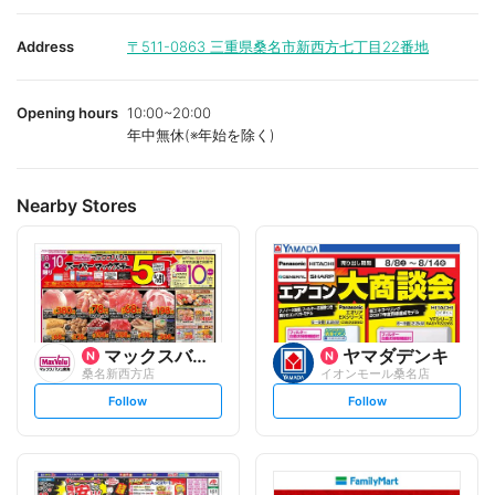
Address
〒511-0863
三重県桑名市新西方七丁目22番地
Opening hours
10:00~20:00
年中無休(※年始を除く)
Nearby Stores
マックスバリュ
ヤマダデンキ
桑名新西方店
イオンモール桑名店
s
s
Follow
Follow
e
e
t
t
f
f
o
o
l
l
l
l
o
o