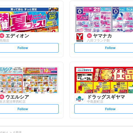
l
l
l
l
o
o
w
w
エディオン
ヤマナカ
高畑店
八田フランテ館
s
s
Follow
Follow
e
e
t
t
f
f
o
o
l
l
l
l
o
o
w
w
ウエルシア
ドラッグスギヤマ
名古屋法華西町店
中島新町店
s
s
Follow
Follow
e
e
t
t
f
f
o
o
l
l
l
l
o
o
のれん
八田店