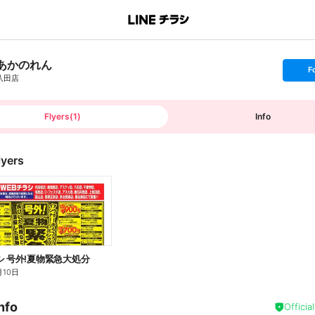
あかのれん
s
F
e
八田店
t
f
o
l
l
Flyers
(
1
)
Info
o
w
lyers
シ 号外!夏物緊急大処分
月10日
nfo
Officia