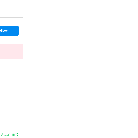
ollow
l Account