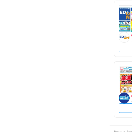
Home
あか