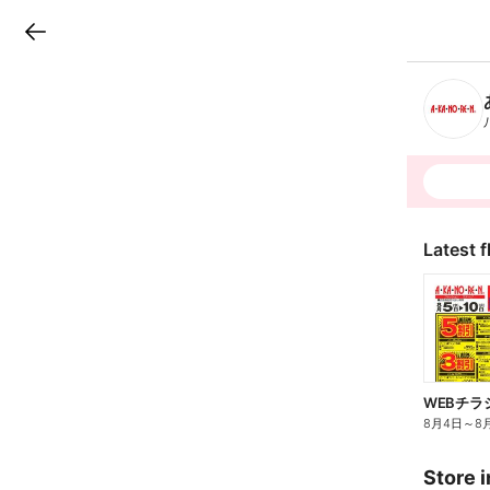
LINEチラシ
B
r
a
n
c
h
T
o
p
Latest f
WEBチラ
8月4日
～
8
Store i