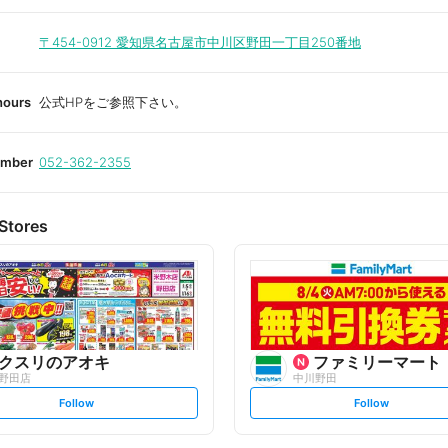
〒454-0912
愛知県名古屋市中川区野田一丁目250番地
hours
公式HPをご参照下さい。
umber
052-362-2355
Stores
クスリのアオキ
ファミリーマート
野田店
中川野田
s
s
Follow
Follow
e
e
t
t
f
f
o
o