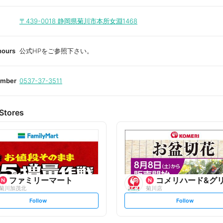
〒439-0018
静岡県菊川市本所女淵1468
hours
公式HPをご参照下さい。
umber
0537-37-3511
Stores
ファミリーマート
コメリハード&グ
菊川加茂北
菊川店
s
s
Follow
Follow
e
e
t
t
f
f
o
o