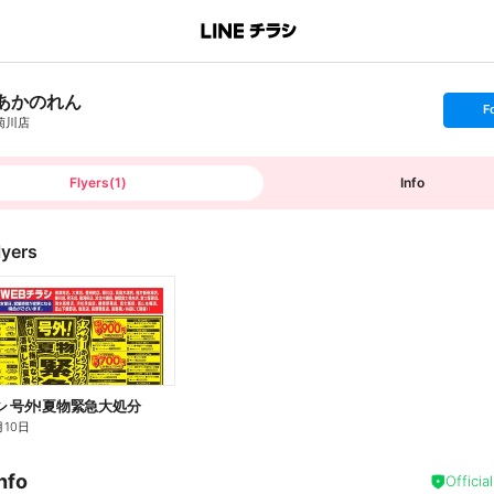
あかのれん
s
F
e
菊川店
t
f
o
l
l
Flyers
(
1
)
Info
o
w
lyers
シ 号外!夏物緊急大処分
月10日
nfo
Officia