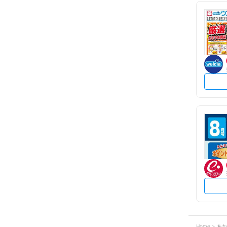
Home
あか