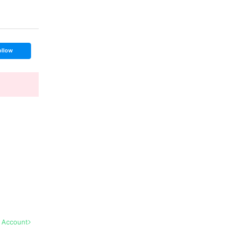
ollow
l Account