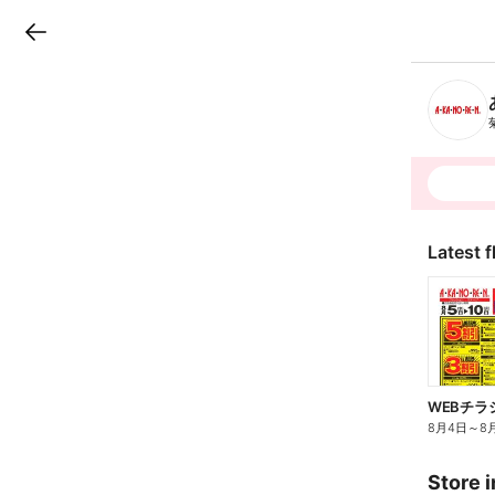
LINEチラシ
B
r
a
n
c
h
T
o
p
Latest f
WEBチラ
8月4日
～
8
Store i