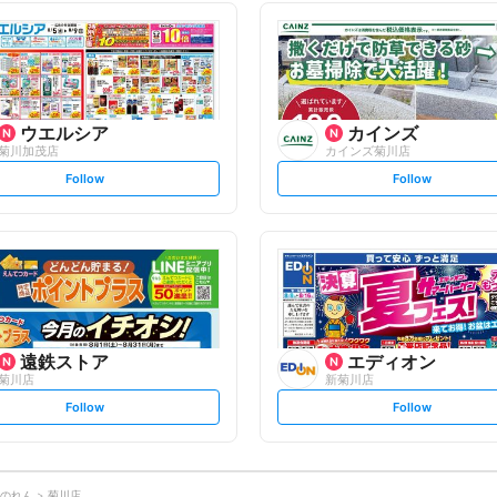
l
l
l
l
o
o
w
w
ウエルシア
カインズ
菊川加茂店
カインズ菊川店
s
s
Follow
Follow
e
e
t
t
f
f
o
o
l
l
l
l
o
o
w
w
遠鉄ストア
エディオン
菊川店
新菊川店
s
s
Follow
Follow
e
e
t
t
f
f
o
o
l
l
l
l
o
o
のれん
菊川店