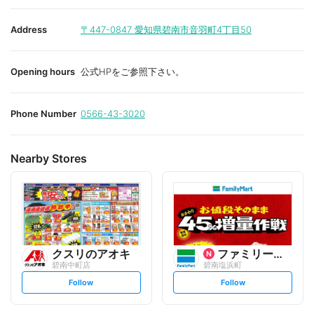
Address
〒447-0847
愛知県碧南市音羽町4丁目50
Opening hours
公式HPをご参照下さい。
Phone Number
0566-43-3020
Nearby Stores
クスリのアオキ
ファミリーマート
碧南中町店
碧南塩浜町
s
s
Follow
Follow
e
e
t
t
f
f
o
o