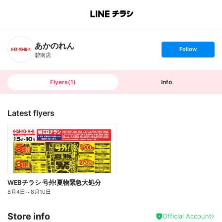
B
r
a
n
あかのれん
c
s
Follow
h
e
碧南店
T
t
o
f
p
o
l
l
Flyers
(
1
)
Info
o
w
Latest flyers
WEBチラシ 号外!夏物緊急大処分
8月4日
～
8月10日
Store info
Official Account