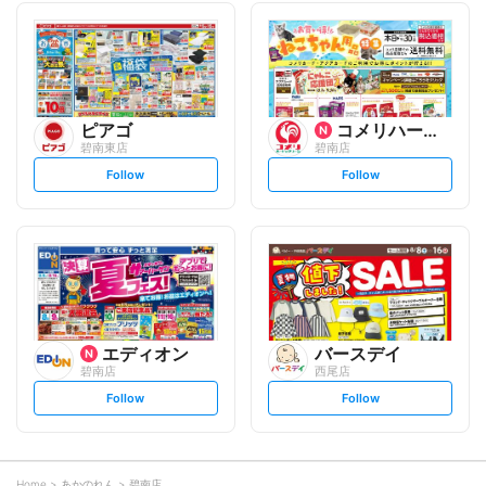
l
l
l
l
o
o
w
w
ピアゴ
コメリハード&グリーン
碧南東店
碧南店
s
s
Follow
Follow
e
e
t
t
f
f
o
o
l
l
l
l
o
o
w
w
エディオン
バースデイ
碧南店
西尾店
s
s
Follow
Follow
e
e
t
t
f
f
o
o
l
l
l
l
o
o
Home
あかのれん
碧南店