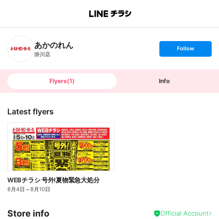
B
r
a
n
あかのれん
c
s
Follow
h
e
掛川店
T
t
o
f
p
o
l
l
Flyers
(
1
)
Info
o
w
Latest flyers
WEBチラシ 号外!夏物緊急大処分
8月4日
～
8月10日
Store info
Official Account