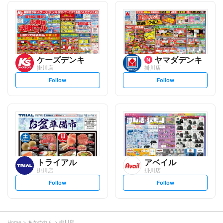
l
l
l
l
o
o
w
w
ケーズデンキ
ヤマダデンキ
掛川店
掛川店
s
s
Follow
Follow
e
e
t
t
f
f
o
o
l
l
l
l
o
o
w
w
トライアル
アベイル
掛川店
掛川店
s
s
Follow
Follow
e
e
t
t
f
f
o
o
l
l
l
l
o
o
Home
あかのれん
掛川店