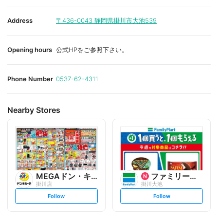
Address
〒436-0043
静岡県掛川市大池539
Opening hours
公式HPをご参照下さい。
Phone Number
0537-62-4311
Nearby Stores
MEGAドン・キホーテUNY
ファミリーマート
掛川店
掛川大池
s
s
Follow
Follow
e
e
t
t
f
f
o
o