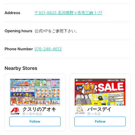
Address
〒921-8825
石川県野々市市三納 1-77
Opening hours
公式HPをご参照下さい。
Phone Number
076-246-4613
Nearby Stores
クスリのアオキ
バースデイ
野々市中央店
野々市店
s
s
Follow
Follow
e
e
t
t
f
f
o
o