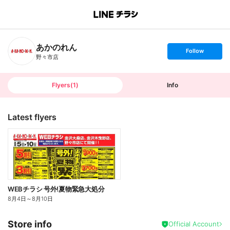
B
r
a
n
あかのれん
c
s
Follow
h
e
野々市店
T
t
o
f
p
o
l
l
Flyers
(
1
)
Info
o
w
Latest flyers
WEBチラシ 号外!夏物緊急大処分
8月4日
～
8月10日
Store info
Official Account