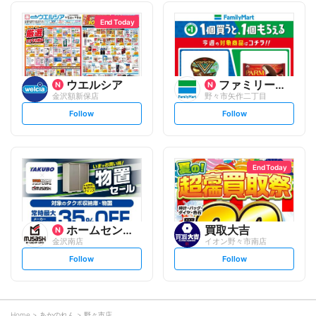
l
l
l
l
o
o
End Today
w
w
ウエルシア
ファミリーマート
金沢額新保店
野々市矢作二丁目
s
s
Follow
Follow
e
e
t
t
f
f
o
o
l
l
l
l
o
o
End Today
w
w
ホームセンタームサシ
買取大吉
金沢南店
イオン野々市南店
s
s
Follow
Follow
e
e
t
t
f
f
o
o
l
l
l
l
o
o
Home
あかのれん
野々市店