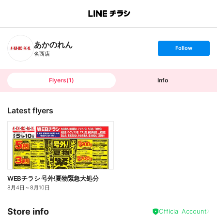
B
r
a
n
あかのれん
c
s
Follow
h
e
名西店
T
t
o
f
p
o
l
l
Flyers
(
1
)
Info
o
w
Latest flyers
WEBチラシ 号外!夏物緊急大処分
8月4日
～
8月10日
Store info
Official Account