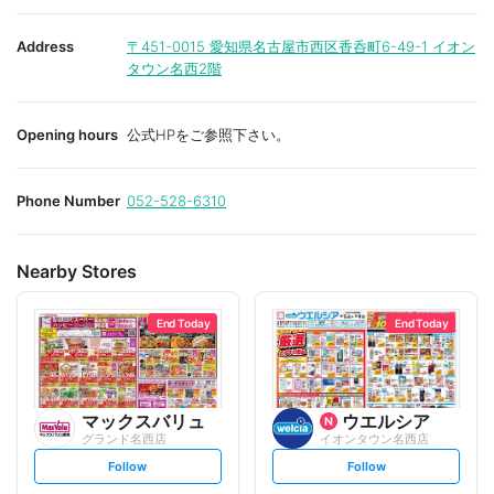
Address
〒451-0015
愛知県名古屋市西区香呑町6-49-1 イオン
タウン名西2階
Opening hours
公式HPをご参照下さい。
Phone Number
052-528-6310
Nearby Stores
End Today
End Today
マックスバリュ
ウエルシア
グランド名西店
イオンタウン名西店
s
s
Follow
Follow
e
e
t
t