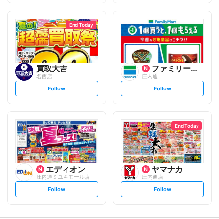
f
f
o
o
l
l
l
l
o
o
End Today
w
w
買取大吉
ファミリーマート
名西店
庄内通
s
s
Follow
Follow
e
e
t
t
f
f
o
o
l
l
l
l
o
o
End Today
w
w
エディオン
ヤマナカ
庄内通ミユキモール店
庄内通店
s
s
Follow
Follow
e
e
t
t
f
f
o
o
l
l