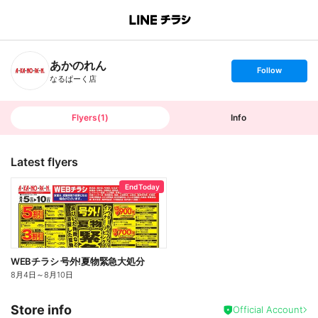
B
r
a
n
あかのれん
c
s
Follow
h
e
なるぱーく店
T
t
o
f
p
o
l
l
Flyers
(
1
)
Info
o
w
Latest flyers
End Today
WEBチラシ 号外!夏物緊急大処分
8月4日
～
8月10日
Store info
Official Account