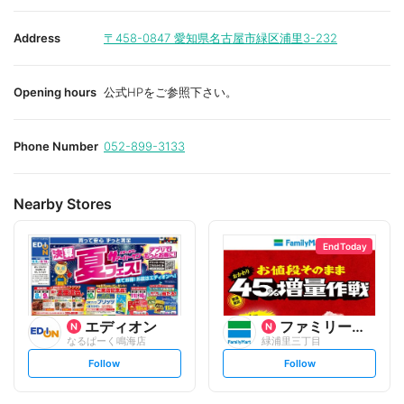
Address
〒458-0847
愛知県名古屋市緑区浦里3-232
Opening hours
公式HPをご参照下さい。
Phone Number
052-899-3133
Nearby Stores
End Today
エディオン
ファミリーマート
なるぱーく鳴海店
緑浦里三丁目
s
s
Follow
Follow
e
e
t
t
f
f
o
o