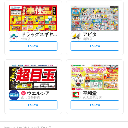
l
l
l
l
o
o
w
w
ドラッグスギヤマ
アピタ
笠寺店
鳴海店
s
s
Follow
Follow
e
e
t
t
f
f
o
o
l
l
l
l
o
o
w
w
ウエルシア
平和堂
名古屋曽根店
名古屋元塩店
s
s
Follow
Follow
e
e
t
t
f
f
o
o
l
l
l
l
o
o
Home
あかのれん
なるぱーく店