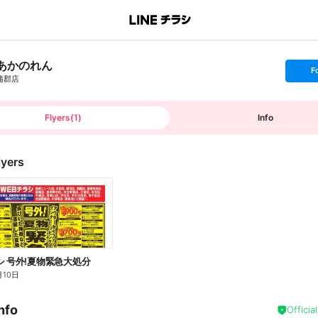
あかのれん
s
F
e
蒲郡店
t
f
o
l
l
Flyers
(
1
)
Info
o
w
lyers
シ 号外!夏物緊急大処分
月10日
nfo
Officia