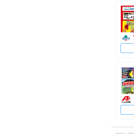
Home
あか