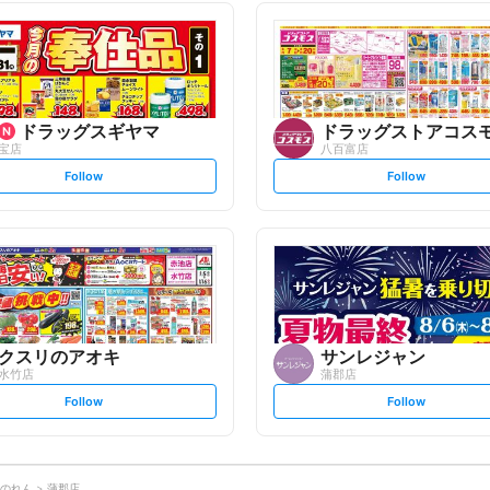
l
l
l
l
o
o
w
w
ドラッグスギヤマ
ドラッグストアコス
宝店
八百富店
s
s
Follow
Follow
e
e
t
t
f
f
o
o
l
l
l
l
o
o
w
w
クスリのアオキ
サンレジャン
水竹店
蒲郡店
s
s
Follow
Follow
e
e
t
t
f
f
o
o
l
l
l
l
o
o
のれん
蒲郡店