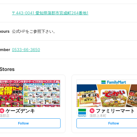
〒443-0041
愛知県蒲郡市宮成町264番地1
hours
公式HPをご参照下さい。
umber
0533-66-3650
Stores
ケーズデンキ
ファミリーマート
蒲郡店
蒲郡上本町
s
s
Follow
Follow
e
e
t
t
f
f
o
o