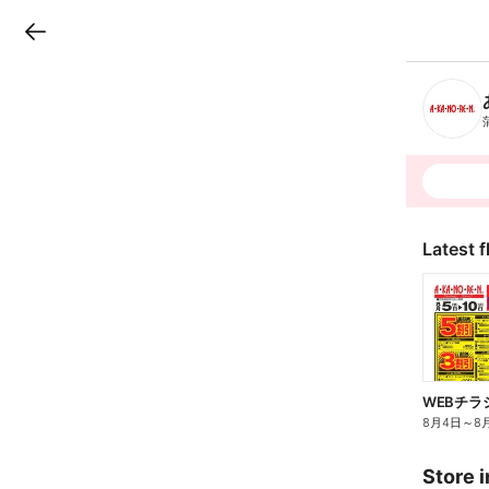
LINEチラシ
B
r
a
n
c
h
T
o
p
Latest f
WEBチラ
8月4日
～
8
Store i