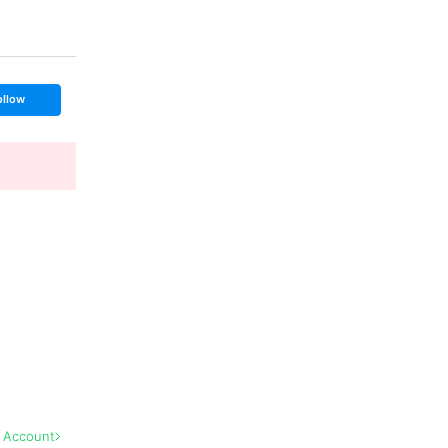
ollow
l Account