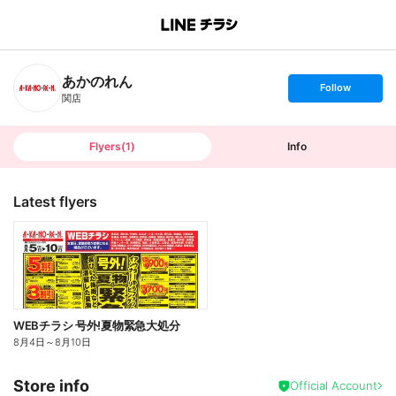
B
r
a
n
あかのれん
c
s
Follow
h
e
関店
T
t
o
f
p
o
l
l
Flyers
(
1
)
Info
o
w
Latest flyers
WEBチラシ 号外!夏物緊急大処分
8月4日
～
8月10日
Store info
Official Account