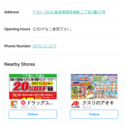
Address
〒501-3908
岐阜県関市寿町二丁目4番25号
Opening hours
公式HPをご参照下さい。
Phone Number
0575-21-2711
Nearby Stores
ドラッグユタカ
クスリのアオキ
関旭ヶ丘店
稲口店
s
s
Follow
Follow
e
e
t
t
f
f
o
o