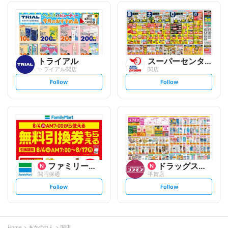
l
l
l
l
o
o
w
w
トライアル
スーパーセンターオークワ
トライアル関店
関店
s
s
Follow
Follow
e
e
t
t
f
f
o
o
l
l
l
l
o
o
w
w
ファミリーマート
ドラッグストアコスモス
関円保通
平賀店
s
s
Follow
Follow
e
e
t
t
f
f
o
o
l
l
l
l
o
o
Home
あかのれん
関店