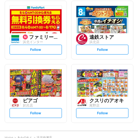
l
l
l
l
o
o
w
w
ファミリーマート
遠鉄ストア
浜北インター
浜北店
s
s
Follow
Follow
e
e
t
t
f
f
o
o
l
l
l
l
o
o
w
w
ピアゴ
クスリのアオキ
於呂店
尾野店
s
s
Follow
Follow
e
e
t
t
f
f
o
o
l
l
l
l
o
o
Home
あかのれん
浜北中瀬店