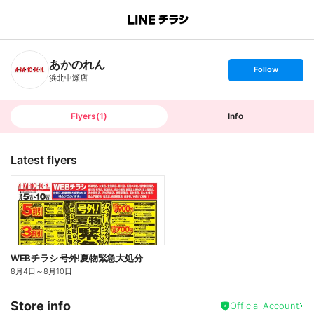
B
r
a
n
あかのれん
c
s
Follow
h
e
浜北中瀬店
T
t
o
f
p
o
l
l
Flyers
(
1
)
Info
o
w
Latest flyers
WEBチラシ 号外!夏物緊急大処分
8月4日
～
8月10日
Store info
Official Account