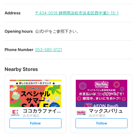
Address
〒434-0018
静岡県浜松市浜名区西中瀬2-15-1
Opening hours
公式HPをご参照下さい。
Phone Number
053-580-0121
Nearby Stores
ココカラファイン
マックスバリュ
浜北中瀬店
浜北中瀬店
s
s
Follow
Follow
e
e
t
t
f
f
o
o