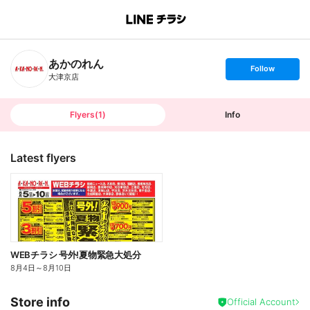
B
r
a
n
あかのれん
c
s
Follow
h
e
大津京店
T
t
o
f
p
o
l
l
Flyers
(
1
)
Info
o
w
Latest flyers
WEBチラシ 号外!夏物緊急大処分
8月4日
～
8月10日
Store info
Official Account