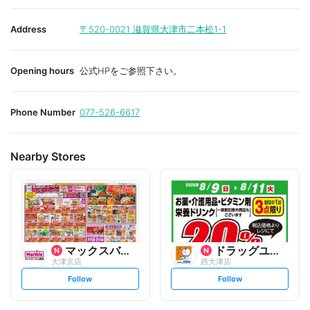
Address
〒520-0021
滋賀県大津市二本松1-1
Opening hours
公式HPをご参照下さい。
Phone Number
077-526-6617
Nearby Stores
マックスバリュ
ドラッグユタカ
大津京店
西大津店
s
s
Follow
Follow
e
e
t
t
f
f
o
o