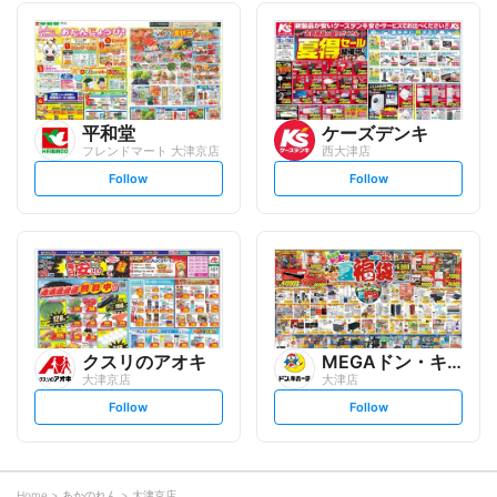
l
l
l
l
o
o
w
w
平和堂
ケーズデンキ
フレンドマート 大津京店
西大津店
s
s
Follow
Follow
e
e
t
t
f
f
o
o
l
l
l
l
o
o
w
w
クスリのアオキ
MEGAドン・キホーテ
大津京店
大津店
s
s
Follow
Follow
e
e
t
t
f
f
o
o
l
l
l
l
o
o
Home
あかのれん
大津京店