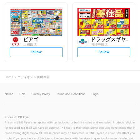
o
o
l
l
l
l
o
o
w
w
ピアゴ
ドラッグスギヤマ
上和田店
岡崎中町店
s
s
Follow
Follow
e
e
t
t
f
f
o
o
l
l
l
l
o
o
Home
エディオン
岡崎本店
w
w
Notice
Help
Privacy Policy
Terms and Conditions
Login
Prices in LINE Flyer
Prices in LINE Flyer may appear with tax included or both included and excluded. Products eligible
for reduced tax (8%) will have an asterisk (＊) next to their price. Some products have prices that in
clude trailing digits below ¥1. These prices may be truncated in LINE Flyer but could still affect you
r total if you purchase multiple items. Please check with the store in question for more detailed pric