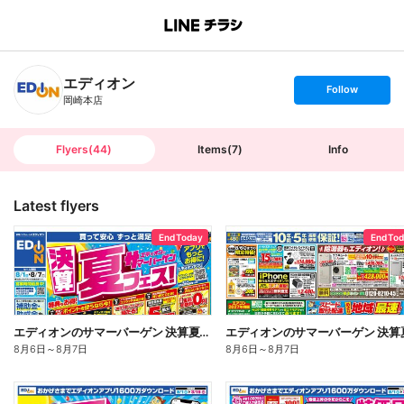
B
r
a
n
エディオン
c
s
Follow
h
e
岡崎本店
T
t
o
f
p
o
l
l
Flyers
(
44
)
Items
(
7
)
Info
o
w
Latest flyers
End Today
End To
エディオンのサマーバーゲン 決算夏フェス(オモテ)
8月6日
～
8月7日
8月6日
～
8月7日