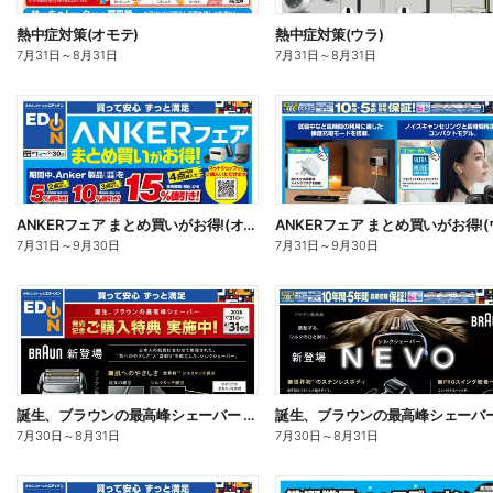
熱中症対策(オモテ)
熱中症対策(ウラ)
7月31日
～
8月31日
7月31日
～
8月31日
ANKERフェア まとめ買いがお得!(オモテ)
7月31日
～
9月30日
7月31日
～
9月30日
誕生、ブラウンの最高峰シェーバー 発売記念ご購入特典 実施中!(オモテ)
7月30日
～
8月31日
7月30日
～
8月31日