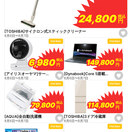
24,800
24,800
税込
税込
円
円
[TOSHIBA]サイクロン式スティッククリーナー
s
8月6日
〜
8月7日
e
Hot Item
Hot Item
t
f
a
v
o
6,980
6,980
税込
税込
税込
税込
149,800
149,800
r
円
円
円
円
i
t
e
[Dynabook]Core 5搭載パソコン
[アイリスオーヤマ]サーキュレーター
s
s
8月6日
〜
8月7日
8月6日
〜
8月7日
e
e
Hot Item
Hot Item
t
t
f
f
a
a
v
v
o
o
税込
税込
税込
税込
114,800
114,800
79,800
79,800
r
r
円
円
円
円
i
i
t
t
e
e
[TOSHIBA]3ドア冷蔵庫
[AQUA]全自動洗濯機
s
s
8月6日
〜
8月7日
8月6日
〜
8月7日
e
e
Hot Item
Hot Item
t
t
f
f