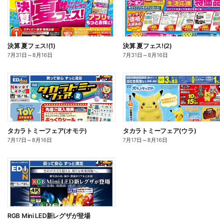
決算 夏フェス!(1)
決算 夏フェス!(2)
7月31日
～
8月16日
7月31日
～
8月16日
タカラトミーフェア(オモテ)
タカラトミーフェア(ウラ)
7月17日
～
8月16日
7月17日
～
8月16日
RGB Mini LED新レグザが登場