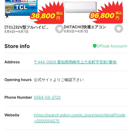
a
a
v
v
o
o
税込
税込
税込
税込
96,800
96,800
36,800
36,800
r
r
円
円
円
円
i
i
t
t
e
e
[HITACHI]快適エアコン
[TCL]32V型フルハイビジョン液晶テレビ
s
s
8月6日
〜
8月7日
8月6日
〜
8月7日
e
e
t
t
f
f
Store info
a
a
Official Account
v
v
o
o
r
r
i
i
Address
〒444-0859
愛知県岡崎市上六名町字宮前1番地
t
t
e
e
Opening hours
公式サイトよりご確認下さい
Phone Number
0564-59-3725
Website
https://search.edion.com/e_store/spot/detail?code
=0000004275