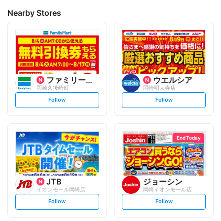
Nearby Stores
ファミリーマート
ウエルシア
岡崎久後崎町
岡崎明大寺店
s
s
Follow
Follow
e
e
t
t
f
f
o
o
l
l
l
l
o
o
End Today
w
w
JTB
ジョーシン
イオンモール岡崎店
岡崎イオンモール店
s
s
Follow
Follow
e
e
t
t
f
f