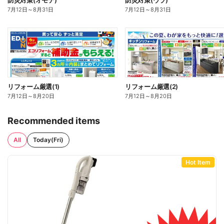
防災対策(オモテ)
防災対策(ウラ)
7月12日
～
8月31日
7月12日
～
8月31日
リフォーム厳選(1)
リフォーム厳選(2)
7月12日
～
8月20日
7月12日
～
8月20日
Recommended items
All
Today(Fri)
Hot Item