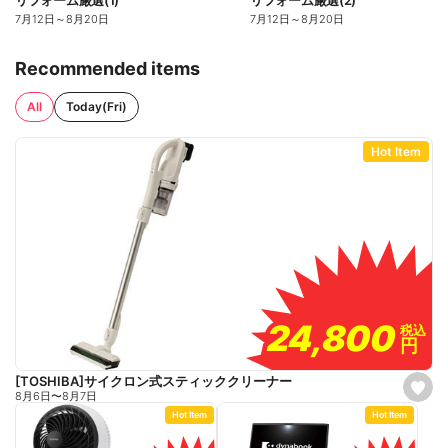
リフォーム厳選(1)
リフォーム厳選(2)
7月12日
～
8月20日
7月12日
～
8月20日
Recommended items
All
Today(Fri)
Hot Item
24,800
24,800
税込
税込
円
円
[TOSHIBA]サイクロン式スティッククリーナー
s
8月6日
〜
8月7日
e
Hot Item
Hot Item
t
f
a