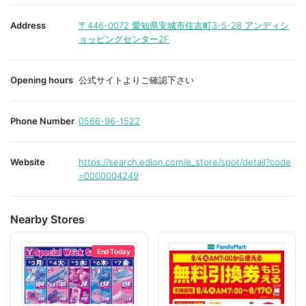
o
o
r
r
i
i
Address
〒446-0072
愛知県安城市住吉町3-5-28 アンディシ
t
t
ョッピングセンター2F
e
e
Opening hours
公式サイトよりご確認下さい
Phone Number
0566-96-1522
Website
https://search.edion.com/e_store/spot/detail?code
=0000004249
Nearby Stores
End Today