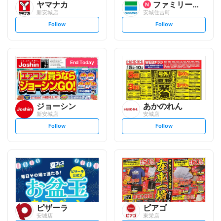
ヤマナカ
ファミリーマート
新安城店
安城住吉町
s
s
Follow
Follow
e
e
t
t
f
f
o
o
l
l
l
l
o
o
End Today
w
w
ジョーシン
あかのれん
新安城店
安城店
s
s
Follow
Follow
e
e
t
t
f
f
o
o
l
l
l
l
o
o
w
w
ピザーラ
ピアゴ
安城店
東栄店