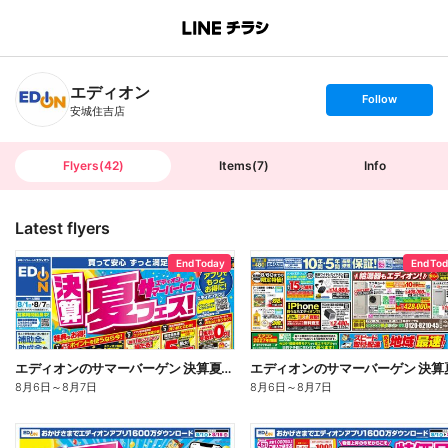
B
r
a
n
エディオン
c
s
Follow
h
e
安城住吉店
T
t
o
f
p
o
l
l
Flyers
(
42
)
Items
(
7
)
Info
o
w
Latest flyers
End Today
End To
エディオンのサマーバーゲン 決算夏フェス(オモテ)
8月6日
～
8月7日
8月6日
～
8月7日