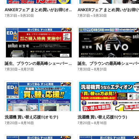
ANKERフェア まとめ買いがお得!(オモテ)
7月31日
～
9月30日
7月31日
～
9月30日
誕生、ブラウンの最高峰シェーバー 発売記念ご購入特典 実施中!(オモテ)
7月30日
～
8月31日
7月30日
～
8月31日
洗濯機 買い替え応援!!(オモテ)
洗濯機 買い替え応援!!(ウラ)
7月20日
～
8月16日
7月20日
～
8月16日