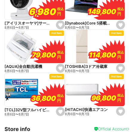
v
o
6,980
6,980
税込
税込
税込
税込
149,800
149,800
r
円
円
円
円
i
t
e
[Dynabook]Core 5搭載パソコン
[アイリスオーヤマ]サーキュレーター
s
s
8月6日
〜
8月7日
8月6日
〜
8月7日
e
e
Hot Item
Hot Item
t
t
f
f
a
a
v
v
o
o
税込
税込
税込
税込
114,800
114,800
79,800
79,800
r
r
円
円
円
円
i
i
t
t
e
e
[TOSHIBA]3ドア冷蔵庫
[AQUA]全自動洗濯機
s
s
8月6日
〜
8月7日
8月6日
〜
8月7日
e
e
Hot Item
Hot Item
t
t
f
f
a
a
v
v
o
o
税込
税込
税込
税込
96,800
96,800
36,800
36,800
r
r
円
円
円
円
i
i
t
t
e
e
[HITACHI]快適エアコン
[TCL]32V型フルハイビジョン液晶テレビ
s
s
8月6日
〜
8月7日
8月6日
〜
8月7日
e
e
t
t
f
f
Store info
a
a
Official Account
v
v