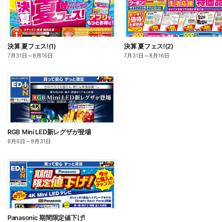
決算 夏フェス!(1)
決算 夏フェス!(2)
7月31日
～
8月16日
7月31日
～
8月16日
RGB Mini LED新レグザが登場
8月6日
～
8月31日
Panasonic 期間限定値下げ!