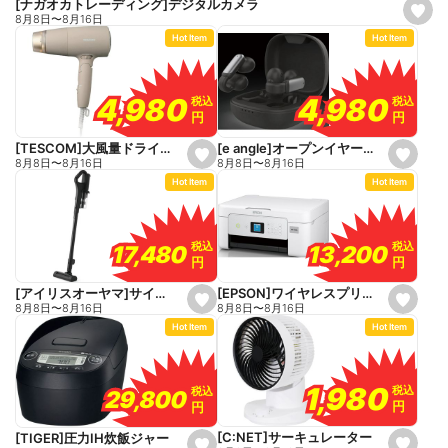
[ナガオカトレーディング]デジタルカメラ
s
8月8日
〜
8月16日
e
Hot Item
Hot Item
t
f
a
v
o
4,980
4,980
4,980
4,980
税込
税込
税込
税込
r
円
円
円
円
i
t
e
[e angle]オープンイヤーワイヤレスイヤホン
[TESCOM]大風量ドライヤー
s
s
8月8日
〜
8月16日
8月8日
〜
8月16日
e
e
Hot Item
Hot Item
t
t
f
f
a
a
v
v
o
o
税込
税込
税込
税込
13,200
13,200
17,480
17,480
r
r
円
円
円
円
i
i
t
t
e
e
[EPSON]ワイヤレスプリンター
[アイリスオーヤマ]サイクロン式スティッククリーナー
s
s
8月8日
〜
8月16日
8月8日
〜
8月16日
e
e
Hot Item
Hot Item
t
t
f
f
a
a
v
v
o
o
1,980
1,980
税込
税込
税込
税込
29,800
29,800
r
r
円
円
円
円
i
i
t
t
e
e
[C:NET]サーキュレーター
[TIGER]圧力IH炊飯ジャー