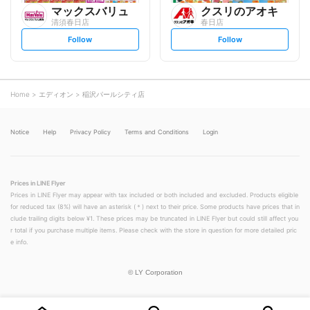
マックスバリュ
クスリのアオキ
清須春日店
春日店
s
s
Follow
Follow
e
e
t
t
f
f
o
o
l
l
l
l
o
o
Home
エディオン
稲沢パールシティ店
w
w
Notice
Help
Privacy Policy
Terms and Conditions
Login
Prices in LINE Flyer
Prices in LINE Flyer may appear with tax included or both included and excluded. Products eligible
for reduced tax (8%) will have an asterisk (＊) next to their price. Some products have prices that in
clude trailing digits below ¥1. These prices may be truncated in LINE Flyer but could still affect you
r total if you purchase multiple items. Please check with the store in question for more detailed pric
e info.
©
LY Corporation