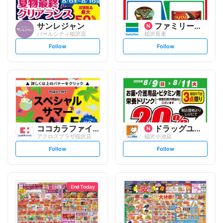
サンレジャン
ファミリーマート
パールシティ稲沢店
稲沢長束
s
s
Follow
Follow
e
e
t
t
f
f
o
o
l
l
l
l
o
o
w
w
ココカラファイン
ドラッグユタカ
アクロスプラザ稲沢店
稲沢小池店
s
s
Follow
Follow
e
e
t
t
f
f
o
o
l
l
l
l
o
o
End Today
w
w