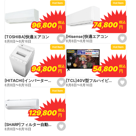
e
Hot Item
Hot Item
t
t
f
f
a
a
v
v
o
o
税込
税込
税込
税込
74,800
74,800
96,800
96,800
r
r
円
円
円
円
i
i
t
t
e
e
[Hisense]快適エアコン
[TOSHIBA]快適エアコン
s
s
8月8日
〜
8月16日
8月8日
〜
8月16日
e
e
Hot Item
Hot Item
t
t
f
f
a
a
v
v
o
o
税込
税込
税込
税込
54,800
54,800
94,800
94,800
r
r
円
円
円
円
i
i
t
t
e
e
[TCL]40V型フルハイビジョン液晶テレビ
[HITACHI]インバーター全自動洗濯機
s
s
8月8日
〜
8月16日
8月8日
〜
8月16日
e
e
Hot Item
t
t
f
f
a
a
v
v
o
o
税込
税込
129,800
129,800
r
r
円
円
i
i
t
t
e
e
[SHARP]フィルター自動お掃除エアコン
s
8月8日
〜
8月16日
e
t