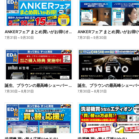
ANKERフェア まとめ買いがお得!(オモテ)
7月31日
～
9月30日
7月31日
～
9月30日
誕生、ブラウンの最高峰シェーバー 発売記念ご購入特典 実施中!(オモテ)
7月30日
～
8月31日
7月30日
～
8月31日