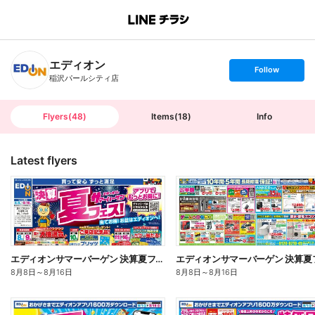
B
r
a
n
エディオン
c
s
Follow
h
e
稲沢パールシティ店
T
t
o
f
p
o
l
l
Flyers
(
48
)
Items
(
18
)
Info
o
w
Latest flyers
エディオンサマーバーゲン 決算夏フェス!(オモテ)
8月8日
～
8月16日
8月8日
～
8月16日