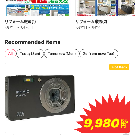
リフォーム厳選(1)
リフォーム厳選(2)
7月12日
～
8月20日
7月12日
～
8月20日
Recommended items
All
Today(Sun)
Tomorrow(Mon)
2d from now(Tue)
Hot Item
9,980
9,980
税込
税込
円
円