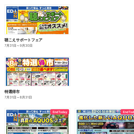
聴こえサポートフェア
7月31日
～
9月30日
特選得市
7月31日
～
8月31日
End Today
End To