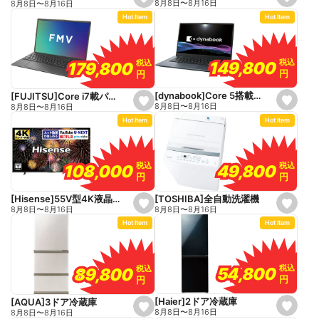
s
s
8月8日
〜
8月16日
8月8日
〜
8月16日
e
e
Hot Item
Hot Item
t
t
f
f
a
a
v
v
o
o
税込
税込
税込
税込
149,800
149,800
179,800
179,800
r
r
円
円
円
円
i
i
t
t
e
e
[dynabook]Core 5搭載パソコン
[FUJITSU]Core i7載パソコン
s
s
8月8日
〜
8月16日
8月8日
〜
8月16日
e
e
Hot Item
Hot Item
t
t
f
f
a
a
v
v
o
o
税込
税込
税込
税込
49,800
49,800
108,000
108,000
r
r
円
円
円
円
i
i
t
t
e
e
[TOSHIBA]全自動洗濯機
[Hisense]55V型4K液晶テレビ
s
s
8月8日
〜
8月16日
8月8日
〜
8月16日
e
e
Hot Item
Hot Item
t
t
f
f
a
a
v
v
o
o
税込
税込
税込
税込
54,800
54,800
89,800
89,800
r
r
円
円
円
円
i
i
t
t
e
e
[Haier]2ドア冷蔵庫
[AQUA]3ドア冷蔵庫
s
s
8月8日
〜
8月16日
8月8日
〜
8月16日
e