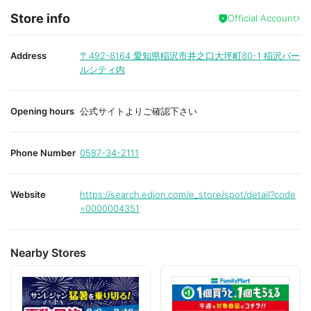
f
Store info
a
Official Account
v
o
r
i
Address
〒492-8164
愛知県稲沢市井之口大坪町80-1 稲沢パー
t
ルシティ内
e
Opening hours
公式サイトよりご確認下さい
Phone Number
0587-34-2111
Website
https://search.edion.com/e_store/spot/detail?code
=0000004351
Nearby Stores