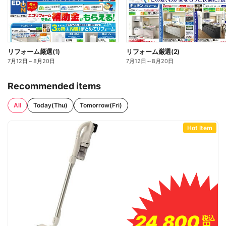
リフォーム厳選(1)
リフォーム厳選(2)
7月12日
～
8月20日
7月12日
～
8月20日
Recommended items
All
Today(Thu)
Tomorrow(Fri)
Hot Item
24,800
24,800
税込
税込
円
円