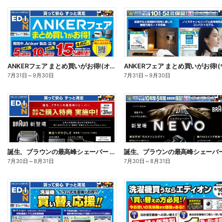
ANKERフェア まとめ買いがお得!(オモテ)
7月31日
～
9月30日
7月31日
～
9月30日
誕生、ブラウンの最高峰シェーバー 発売記念ご購入特典 実施中!(オモテ)
7月30日
～
8月31日
7月30日
～
8月31日