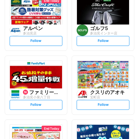
End Today
アルペン
ゴルフ5
多治見店
多治見インター店
s
s
Follow
Follow
e
e
t
t
f
f
o
o
l
l
l
l
o
o
w
w
ファミリーマート
クスリのアオキ
多治見小泉八丁目
宝町店
s
s
Follow
Follow
e
e
t
t
f
f
o
o
l
l
l
l
o
o
End Today
w
w