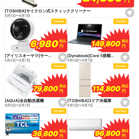
[TOSHIBA]サイクロン式スティッククリーナー
s
8月5日
〜
8月7日
e
Hot Item
Hot Item
t
f
a
v
o
6,980
6,980
税込
税込
税込
税込
149,800
149,800
r
円
円
円
円
i
t
e
[Dynabook]Core 5搭載パソコン
[アイリスオーヤマ]サーキュレーター
s
s
8月5日
〜
8月7日
8月5日
〜
8月7日
e
e
Hot Item
Hot Item
t
t
f
f
a
a
v
v
o
o
税込
税込
税込
税込
114,800
114,800
79,800
79,800
r
r
円
円
円
円
i
i
t
t
e
e
[TOSHIBA]3ドア冷蔵庫
[AQUA]全自動洗濯機
s
s
8月5日
〜
8月7日
8月5日
〜
8月7日
e
e
Hot Item
Hot Item
t
t
f
f
a
a
v
v
o
o
税込
税込
税込
税込
96,800
96,800
36,800
36,800
r
r
円
円
円
円
i
i