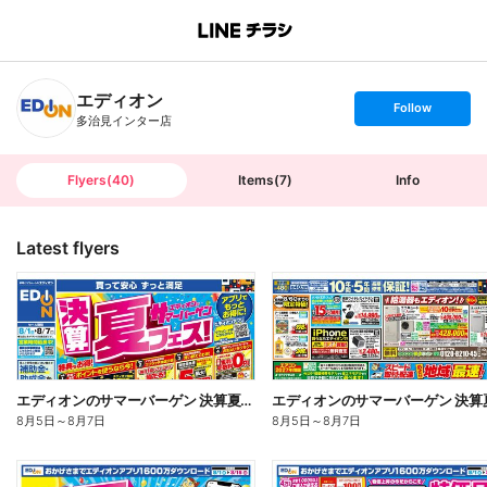
B
r
a
n
エディオン
c
s
Follow
h
e
多治見インター店
T
t
o
f
p
o
l
l
Flyers
(
40
)
Items
(
7
)
Info
o
w
Latest flyers
エディオンのサマーバーゲン 決算夏フェス(オモテ)
8月5日
～
8月7日
8月5日
～
8月7日