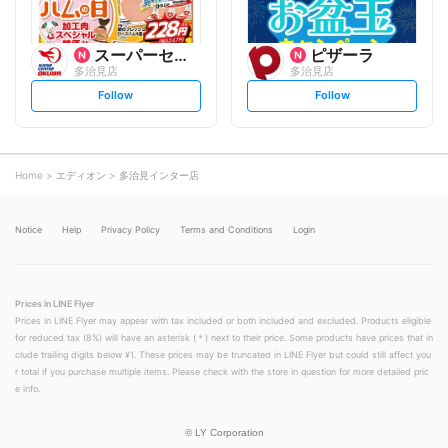
スーパーセンターオークワ
ピザーラ
多治見店
多治見店
s
s
Follow
Follow
e
e
t
t
f
f
o
o
l
l
l
l
o
o
Home
エディオン
多治見インター店
w
w
Notice
Help
Privacy Policy
Terms and Conditions
Login
Prices in LINE Flyer
Prices in LINE Flyer may appear with tax included or both included and excluded. Products eligible
for reduced tax (8%) will have an asterisk (＊) next to their price. Some products have prices that in
clude trailing digits below ¥1. These prices may be truncated in LINE Flyer but could still affect you
r total if you purchase multiple items. Please check with the store in question for more detailed pric
e info.
©
LY Corporation