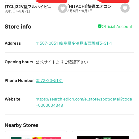
t
t
e
e
[HITACHI]快適エアコン
[TCL]32V型フルハイビジョン液晶テレビ
s
s
8月5日
〜
8月7日
8月5日
〜
8月7日
e
e
t
t
f
f
Store info
a
a
Official Account
v
v
o
o
r
r
i
i
Address
〒507-0051
岐阜県多治見市西坂町5-31-1
t
t
e
e
Opening hours
公式サイトよりご確認下さい
Phone Number
0572-23-5131
Website
https://search.edion.com/e_store/spot/detail?code
=0000004348
Nearby Stores