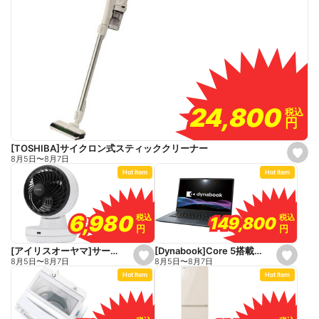
24,800
24,800
税込
税込
円
円
[TOSHIBA]サイクロン式スティッククリーナー
s
8月5日
〜
8月7日
e
Hot Item
Hot Item
t
f
a
v
o
6,980
6,980
税込
税込
税込
税込
149,800
149,800
r
円
円
円
円
i
t
e
[Dynabook]Core 5搭載パソコン
[アイリスオーヤマ]サーキュレーター
s
s
8月5日
〜
8月7日
8月5日
〜
8月7日
e
e
Hot Item
Hot Item
t
t
f
f
a
a
v
v
o
o