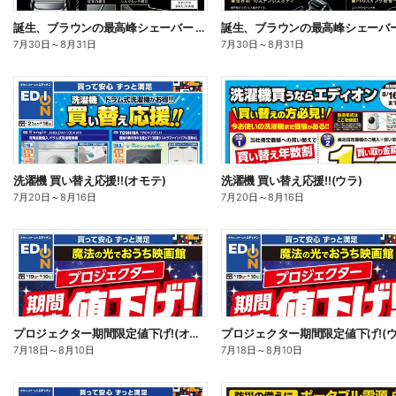
誕生、ブラウンの最高峰シェーバー 発売記念ご購入特典 実施中!(オモテ)
7月30日
～
8月31日
7月30日
～
8月31日
洗濯機 買い替え応援!!(オモテ)
洗濯機 買い替え応援!!(ウラ)
7月20日
～
8月16日
7月20日
～
8月16日
プロジェクター期間限定値下げ!(オモテ)
プロジェクター期間限定値下げ!(ウ
7月18日
～
8月10日
7月18日
～
8月10日