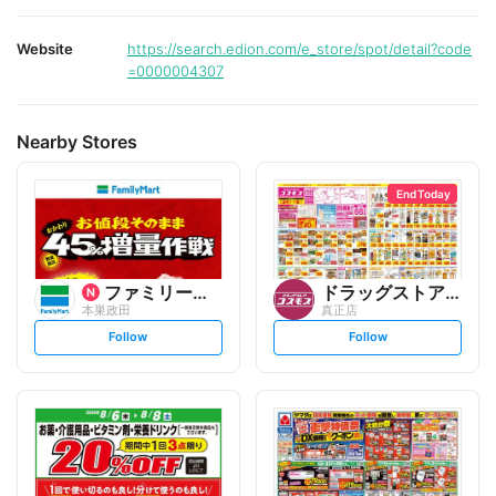
Website
https://search.edion.com/e_store/spot/detail?code
=0000004307
Nearby Stores
End Today
ファミリーマート
ドラッグストアコスモス
本巣政田
真正店
s
s
Follow
Follow
e
e
t
t
f
f
o
o
l
l
l
l
o
o
w
w