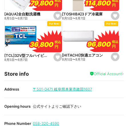
税込
税込
税込
税込
114,800
114,800
79,800
79,800
r
r
円
円
円
円
i
i
t
t
e
e
[TOSHIBA]3ドア冷蔵庫
[AQUA]全自動洗濯機
s
s
8月5日
〜
8月7日
8月5日
〜
8月7日
e
e
Hot Item
Hot Item
t
t
f
f
a
a
v
v
o
o
税込
税込
税込
税込
96,800
96,800
36,800
36,800
r
r
円
円
円
円
i
i
t
t
e
e
[HITACHI]快適エアコン
[TCL]32V型フルハイビジョン液晶テレビ
s
s
8月5日
〜
8月7日
8月5日
〜
8月7日
e
e
t
t
f
f
Store info
a
a
Official Account
v
v
o
o
r
r
i
i
Address
〒501-0471
岐阜県本巣市政田1607
t
t
e
e
Opening hours
公式サイトよりご確認下さい
Phone Number
058-320-4590