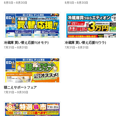
8月5日
～
8月30日
8月5日
～
8月30日
冷蔵庫 買い替え応援!!(オモテ)
冷蔵庫 買い替え応援!!(ウラ)
7月31日
～
8月31日
7月31日
～
8月31日
聴こえサポートフェア
7月31日
～
9月30日