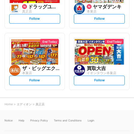
ドラッグユタカ
ヤマダデンキ
真正店
本巣店
s
s
Follow
Follow
e
e
t
t
f
f
o
o
l
l
l
l
o
o
End Today
End Today
w
w
ザ・ビッグエクストラ
買取大吉
本巣店
イオンタウン本巣店
s
s
Follow
Follow
e
e
t
t
f
f
o
o
l
l
l
l
o
o
Home
エディオン
真正店
w
w
Notice
Help
Privacy Policy
Terms and Conditions
Login