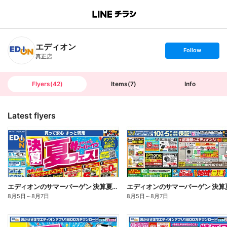
B
r
a
n
エディオン
c
s
Follow
h
e
真正店
T
t
o
f
p
o
l
l
Flyers
(
42
)
Items
(
7
)
Info
o
w
Latest flyers
エディオンのサマーバーゲン 決算夏フェス(オモテ)
8月5日
～
8月7日
8月5日
～
8月7日