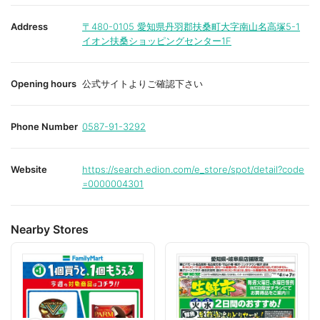
o
o
r
r
i
i
Address
〒480-0105
愛知県丹羽郡扶桑町大字南山名高塚5-1
t
t
イオン扶桑ショッピングセンター1F
e
e
Opening hours
公式サイトよりご確認下さい
Phone Number
0587-91-3292
Website
https://search.edion.com/e_store/spot/detail?code
=0000004301
Nearby Stores