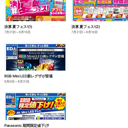
決算 夏フェス!(1)
決算 夏フェス!(2)
7月31日
～
8月16日
7月31日
～
8月16日
RGB Mini LED新レグザが登場
8月6日
～
8月31日
Panasonic 期間限定値下げ!