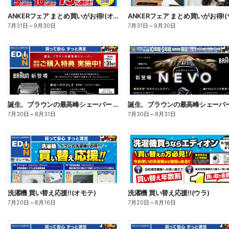
ANKERフェア まとめ買いがお得!(オモテ)
7月31日
～
9月30日
7月31日
～
9月30日
誕生、ブラウンの最高峰シェーバー 発売記念ご購入特典 実施中!(オモテ)
7月30日
～
8月31日
7月30日
～
8月31日
洗濯機 買い替え応援!!(オモテ)
洗濯機 買い替え応援!!(ウラ)
7月20日
～
8月16日
7月20日
～
8月16日