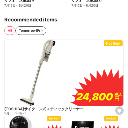
リフォーム厳選(1)
リフォーム厳選(2)
7月12日
～
8月20日
7月12日
～
8月20日
Recommended items
All
Tomorrow(Fri)
Hot Item
24,800
24,800
税込
税込
円
円
[TOSHIBA]サイクロン式スティッククリーナー
s
8月6日
〜
8月7日
e
Hot Item
Hot Item
t
f
a