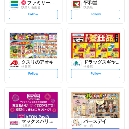
ファミリーマート
平和堂
扶桑町南山名
扶桑店
s
s
Follow
Follow
e
e
t
t
f
f
o
o
l
l
l
l
o
o
w
w
クスリのアオキ
ドラッグスギヤマ
扶桑店
扶桑店
s
s
Follow
Follow
e
e
t
t
f
f
o
o
l
l
l
l
o
o
w
w
マックスバリュ
バースデイ
扶桑店
大口店