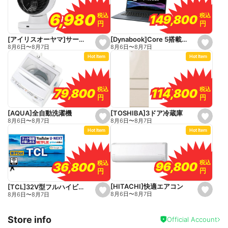
v
o
6,980
6,980
税込
税込
税込
税込
149,800
149,800
r
円
円
円
円
i
t
e
[Dynabook]Core 5搭載パソコン
[アイリスオーヤマ]サーキュレーター
s
s
8月6日
〜
8月7日
8月6日
〜
8月7日
e
e
Hot Item
Hot Item
t
t
f
f
a
a
v
v
o
o
税込
税込
税込
税込
114,800
114,800
79,800
79,800
r
r
円
円
円
円
i
i
t
t
e
e
[TOSHIBA]3ドア冷蔵庫
[AQUA]全自動洗濯機
s
s
8月6日
〜
8月7日
8月6日
〜
8月7日
e
e
Hot Item
Hot Item
t
t
f
f
a
a
v
v
o
o
税込
税込
税込
税込
96,800
96,800
36,800
36,800
r
r
円
円
円
円
i
i
t
t
e
e
[HITACHI]快適エアコン
[TCL]32V型フルハイビジョン液晶テレビ
s
s
8月6日
〜
8月7日
8月6日
〜
8月7日
e
e
t
t
f
f
Store info
a
a
Official Account
v
v