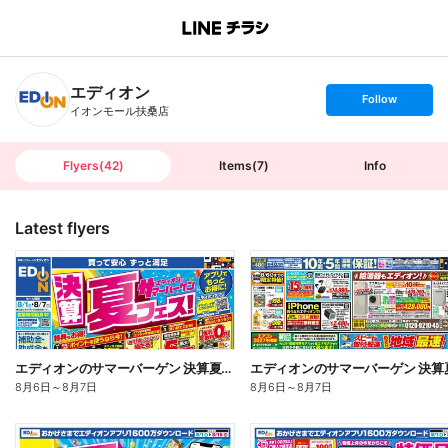
B
r
a
n
エディオン
c
s
Follow
h
e
イオンモール扶桑店
T
t
o
f
p
o
l
l
Flyers
(
42
)
Items
(
7
)
Info
o
w
Latest flyers
エディオンのサマーバーゲン 決算夏フェス(オモテ)
8月6日
～
8月7日
8月6日
～
8月7日