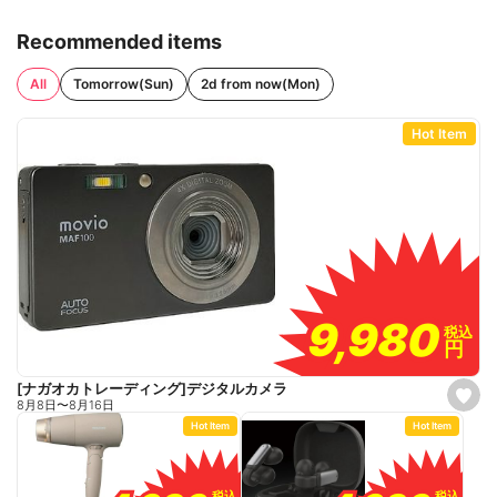
Recommended items
All
Tomorrow(Sun)
2d from now(Mon)
Hot Item
9,980
9,980
税込
税込
円
円
[ナガオカトレーディング]デジタルカメラ
s
8月8日
〜
8月16日
e
Hot Item
Hot Item
t
f
a
v
o
税込
税込
税込
税込