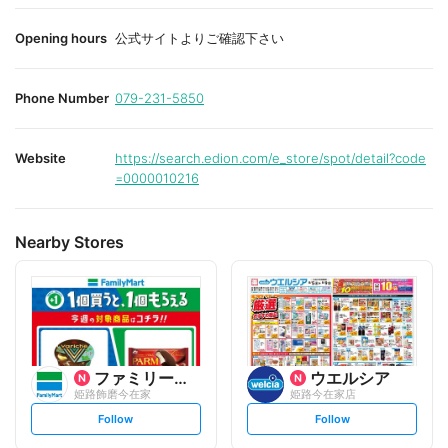
e
Opening hours
公式サイトよりご確認下さい
Phone Number
079-231-5850
Website
https://search.edion.com/e_store/spot/detail?code
=0000010216
Nearby Stores
ファミリーマート
ウエルシア
姫路飾磨今在家
姫路今在家店
s
s
Follow
Follow
e
e
t
t