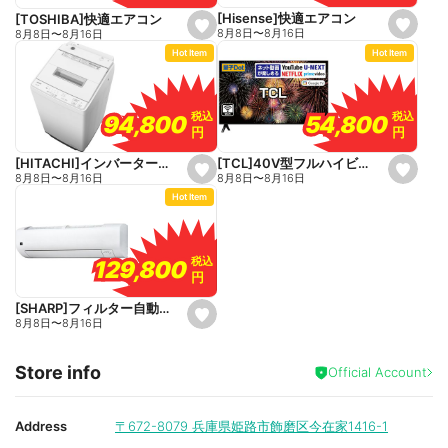
t
t
e
e
[Hisense]快適エアコン
[TOSHIBA]快適エアコン
s
s
8月8日
〜
8月16日
8月8日
〜
8月16日
e
e
Hot Item
Hot Item
t
t
f
f
a
a
v
v
o
o
税込
税込
税込
税込
54,800
54,800
94,800
94,800
r
r
円
円
円
円
i
i
t
t
e
e
[TCL]40V型フルハイビジョン液晶テレビ
[HITACHI]インバーター全自動洗濯機
s
s
8月8日
〜
8月16日
8月8日
〜
8月16日
e
e
Hot Item
t
t
f
f
a
a
v
v
o
o
税込
税込
129,800
129,800
r
r
円
円
i
i
t
t
e
e
[SHARP]フィルター自動お掃除エアコン
s
8月8日
〜
8月16日
e
t
f
Store info
a
Official Account
v
o
r
i
Address
〒672-8079
兵庫県姫路市飾磨区今在家1416-1
t