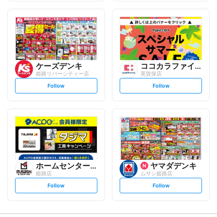
f
f
o
o
l
l
l
l
o
o
w
w
ケーズデンキ
ココカラファイン
姫路リバーシティー店
英賀保店
s
s
Follow
Follow
e
e
t
t
f
f
o
o
l
l
l
l
o
o
w
w
ホームセンタームサシ
ヤマダデンキ
姫路店
ムサシ姫路店
s
s
Follow
Follow
e
e
t
t
f
f
o
o
l
l
l
l