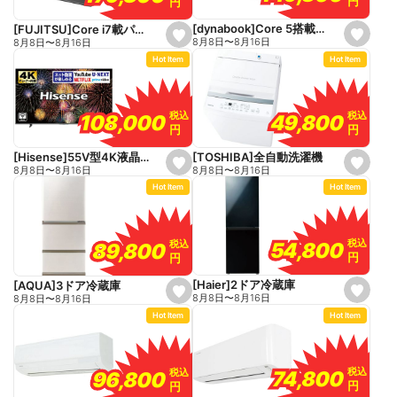
円
円
円
円
i
i
t
t
e
e
[dynabook]Core 5搭載パソコン
[FUJITSU]Core i7載パソコン
s
s
8月8日
〜
8月16日
8月8日
〜
8月16日
e
e
Hot Item
Hot Item
t
t
f
f
a
a
v
v
o
o
税込
税込
税込
税込
49,800
49,800
108,000
108,000
r
r
円
円
円
円
i
i
t
t
e
e
[TOSHIBA]全自動洗濯機
[Hisense]55V型4K液晶テレビ
s
s
8月8日
〜
8月16日
8月8日
〜
8月16日
e
e
Hot Item
Hot Item
t
t
f
f
a
a
v
v
o
o
税込
税込
税込
税込
54,800
54,800
89,800
89,800
r
r
円
円
円
円
i
i
t
t
e
e
[Haier]2ドア冷蔵庫
[AQUA]3ドア冷蔵庫
s
s
8月8日
〜
8月16日
8月8日
〜
8月16日
e
e
Hot Item
Hot Item
t
t
f
f
a
a
v
v
o
o
税込
税込
税込
税込
74,800
74,800
96,800
96,800
r
r
円
円
円
円
i
i