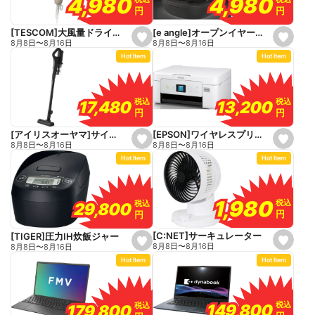
4,980
4,980
4,980
4,980
r
円
円
円
円
i
t
e
[e angle]オープンイヤーワイヤレスイヤホン
[TESCOM]大風量ドライヤー
s
s
8月8日
〜
8月16日
8月8日
〜
8月16日
e
e
Hot Item
Hot Item
t
t
f
f
a
a
v
v
o
o
税込
税込
税込
税込
13,200
13,200
17,480
17,480
r
r
円
円
円
円
i
i
t
t
e
e
[EPSON]ワイヤレスプリンター
[アイリスオーヤマ]サイクロン式スティッククリーナー
s
s
8月8日
〜
8月16日
8月8日
〜
8月16日
e
e
Hot Item
Hot Item
t
t
f
f
a
a
v
v
o
o
1,980
1,980
税込
税込
税込
税込
29,800
29,800
r
r
円
円
円
円
i
i
t
t
e
e
[C:NET]サーキュレーター
[TIGER]圧力IH炊飯ジャー
s
s
8月8日
〜
8月16日
8月8日
〜
8月16日
e
e
Hot Item
Hot Item
t
t
f
f
a
a
v
v
o
o
税込
税込
税込
税込
149,800
149,800
179,800
179,800
r
r