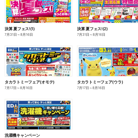
決算 夏フェス!(1)
決算 夏フェス!(2)
7月31日
～
8月16日
7月31日
～
8月16日
タカラトミーフェア(オモテ)
タカラトミーフェア(ウラ)
7月17日
～
8月16日
7月17日
～
8月16日
洗濯機キャンペーン