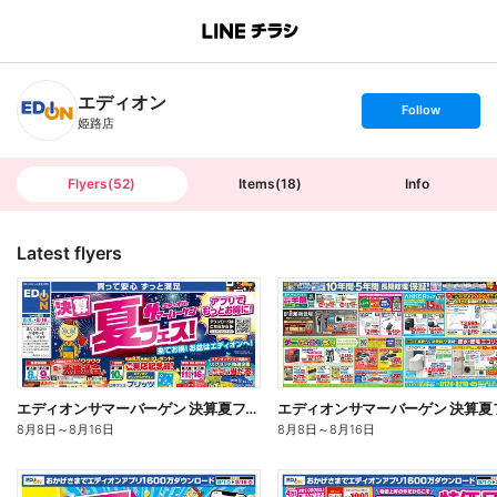
B
r
a
n
エディオン
c
s
Follow
h
e
姫路店
T
t
o
f
p
o
l
l
Flyers
(
52
)
Items
(
18
)
Info
o
w
Latest flyers
エディオンサマーバーゲン 決算夏フェス!(オモテ)
8月8日
～
8月16日
8月8日
～
8月16日