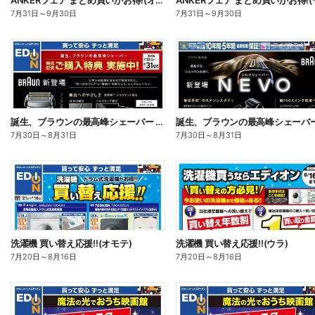
ANKERフェア まとめ買いがお得!(オモテ)
7月31日
～
9月30日
7月31日
～
9月30日
誕生、ブラウンの最高峰シェーバー 発売記念ご購入特典 実施中!(オモテ)
7月30日
～
8月31日
7月30日
～
8月31日
洗濯機 買い替え応援!!(オモテ)
洗濯機 買い替え応援!!(ウラ)
7月20日
～
8月16日
7月20日
～
8月16日