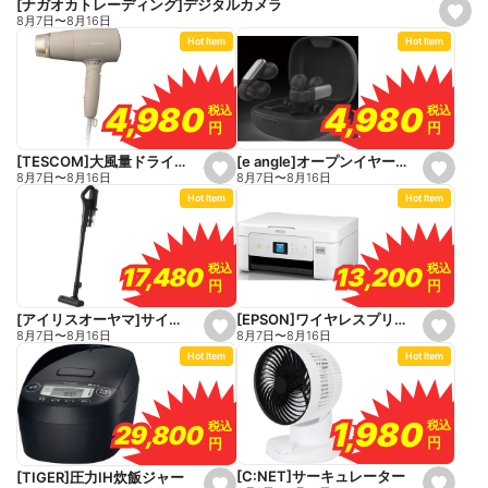
[ナガオカトレーディング]デジタルカメラ
s
8月7日
〜
8月16日
e
Hot Item
Hot Item
t
f
a
v
o
4,980
4,980
4,980
4,980
税込
税込
税込
税込
r
円
円
円
円
i
t
e
[e angle]オープンイヤーワイヤレスイヤホン
[TESCOM]大風量ドライヤー
s
s
8月7日
〜
8月16日
8月7日
〜
8月16日
e
e
Hot Item
Hot Item
t
t
f
f
a
a
v
v
o
o
税込
税込
税込
税込
13,200
13,200
17,480
17,480
r
r
円
円
円
円
i
i
t
t
e
e
[EPSON]ワイヤレスプリンター
[アイリスオーヤマ]サイクロン式スティッククリーナー
s
s
8月7日
〜
8月16日
8月7日
〜
8月16日
e
e
Hot Item
Hot Item
t
t
f
f
a
a
v
v
o
o
1,980
1,980
税込
税込
税込
税込
29,800
29,800
r
r
円
円
円
円
i
i
t
t
e
e
[C:NET]サーキュレーター
[TIGER]圧力IH炊飯ジャー