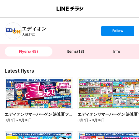
B
r
a
n
エディオン
c
s
Follow
h
e
大蔵谷店
T
t
o
f
p
o
l
l
Flyers
(
48
)
Items
(
18
)
Info
o
w
Latest flyers
エディオンサマーバーゲン 決算夏フェス!(オモテ)
8月7日
～
8月16日
8月7日
～
8月16日