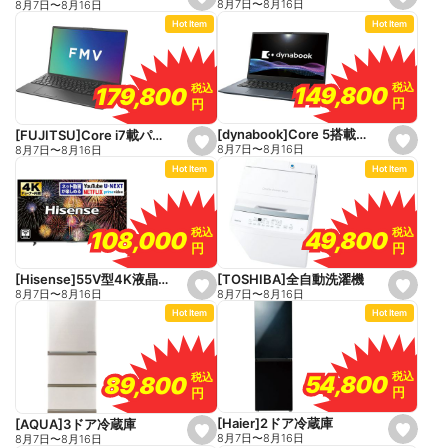
s
s
8月7日
〜
8月16日
8月7日
〜
8月16日
e
e
Hot Item
Hot Item
t
t
f
f
a
a
v
v
o
o
税込
税込
税込
税込
149,800
149,800
179,800
179,800
r
r
円
円
円
円
i
i
t
t
e
e
[dynabook]Core 5搭載パソコン
[FUJITSU]Core i7載パソコン
s
s
8月7日
〜
8月16日
8月7日
〜
8月16日
e
e
Hot Item
Hot Item
t
t
f
f
a
a
v
v
o
o
税込
税込
税込
税込
49,800
49,800
108,000
108,000
r
r
円
円
円
円
i
i
t
t
e
e
[TOSHIBA]全自動洗濯機
[Hisense]55V型4K液晶テレビ
s
s
8月7日
〜
8月16日
8月7日
〜
8月16日
e
e
Hot Item
Hot Item
t
t
f
f
a
a
v
v
o
o
税込
税込
税込
税込
54,800
54,800
89,800
89,800
r
r
円
円
円
円
i
i
t
t
e
e
[Haier]2ドア冷蔵庫
[AQUA]3ドア冷蔵庫
s
s
8月7日
〜
8月16日
8月7日
〜
8月16日
e