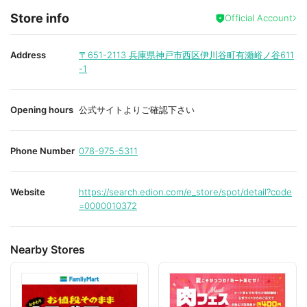
f
Store info
a
Official Account
v
o
r
i
Address
〒651-2113
兵庫県神戸市西区伊川谷町有瀬峪ノ谷611
t
-1
e
Opening hours
公式サイトよりご確認下さい
Phone Number
078-975-5311
Website
https://search.edion.com/e_store/spot/detail?code
=0000010372
Nearby Stores