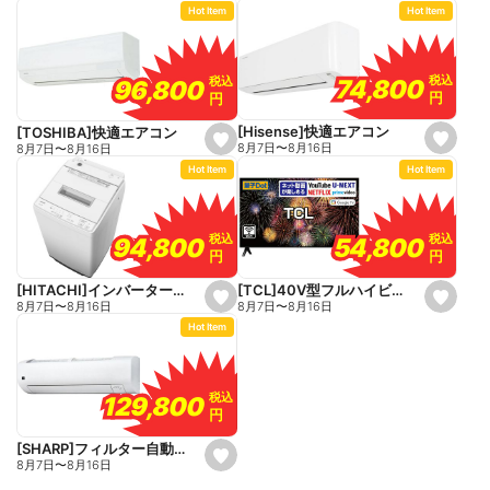
e
Hot Item
Hot Item
t
t
f
f
a
a
v
v
o
o
税込
税込
税込
税込
74,800
74,800
96,800
96,800
r
r
円
円
円
円
i
i
t
t
e
e
[Hisense]快適エアコン
[TOSHIBA]快適エアコン
s
s
8月7日
〜
8月16日
8月7日
〜
8月16日
e
e
Hot Item
Hot Item
t
t
f
f
a
a
v
v
o
o
税込
税込
税込
税込
54,800
54,800
94,800
94,800
r
r
円
円
円
円
i
i
t
t
e
e
[TCL]40V型フルハイビジョン液晶テレビ
[HITACHI]インバーター全自動洗濯機
s
s
8月7日
〜
8月16日
8月7日
〜
8月16日
e
e
Hot Item
t
t
f
f
a
a
v
v
o
o
税込
税込
129,800
129,800
r
r
円
円
i
i
t
t
e
e
[SHARP]フィルター自動お掃除エアコン
s
8月7日
〜
8月16日
e
t