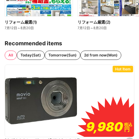
リフォーム厳選(1)
リフォーム厳選(2)
7月12日
～
8月20日
7月12日
～
8月20日
Recommended items
All
Today(Sat)
Tomorrow(Sun)
2d from now(Mon)
Hot Item
9,980
9,980
税込
税込
円
円