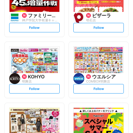
ファミリーマート
ピザーラ
神戸学院大学有瀬キャンパス/S
明石店
s
s
Follow
Follow
e
e
t
t
f
f
o
o
l
l
l
l
o
o
w
w
KOHYO
ウエルシア
明舞店
COMBOX明舞店
s
s
Follow
Follow
e
e
t
t
f
f
o
o
l
l
l
l
o
o
w
w