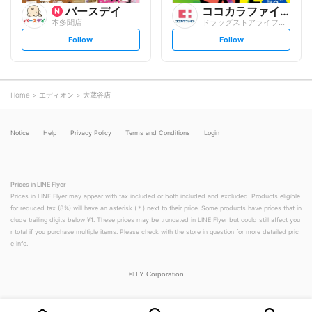
バースデイ
ココカラファイン
本多聞店
ドラッグストアライフォート 人丸店
s
s
Follow
Follow
e
e
t
t
f
f
o
o
l
l
l
l
o
o
Home
エディオン
大蔵谷店
w
w
Notice
Help
Privacy Policy
Terms and Conditions
Login
Prices in LINE Flyer
Prices in LINE Flyer may appear with tax included or both included and excluded. Products eligible
for reduced tax (8%) will have an asterisk (＊) next to their price. Some products have prices that in
clude trailing digits below ¥1. These prices may be truncated in LINE Flyer but could still affect you
r total if you purchase multiple items. Please check with the store in question for more detailed pric
e info.
©
LY Corporation