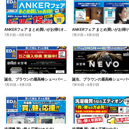
ANKERフェア まとめ買いがお得!(オモテ)
7月31日
～
9月30日
7月31日
～
9月30日
誕生、ブラウンの最高峰シェーバー 発売記念ご購入特典 実施中!(オモテ)
7月30日
～
8月31日
7月30日
～
8月31日