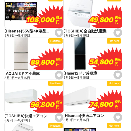
f
f
a
a
v
v
o
o
税込
税込
税込
税込
49,800
49,800
108,000
108,000
r
r
円
円
円
円
i
i
t
t
e
e
[TOSHIBA]全自動洗濯機
[Hisense]55V型4K液晶テレビ
s
s
8月9日
〜
8月16日
8月9日
〜
8月16日
e
e
Hot Item
Hot Item
t
t
f
f
a
a
v
v
o
o
税込
税込
税込
税込
54,800
54,800
89,800
89,800
r
r
円
円
円
円
i
i
t
t
e
e
[Haier]2ドア冷蔵庫
[AQUA]3ドア冷蔵庫
s
s
8月9日
〜
8月16日
8月9日
〜
8月16日
e
e
Hot Item
Hot Item
t
t
f
f
a
a
v
v
o
o
税込
税込
税込
税込
74,800
74,800
96,800
96,800
r
r
円
円
円
円
i
i
t
t
e
e
[Hisense]快適エアコン
[TOSHIBA]快適エアコン
s
s
8月9日
〜
8月16日
8月9日
〜
8月16日
e
e
Hot Item
Hot Item
t
t
f
f