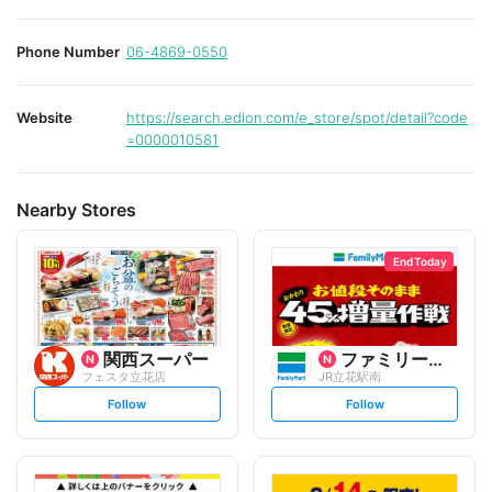
Phone Number
06-4869-0550
Website
https://search.edion.com/e_store/spot/detail?code
=0000010581
Nearby Stores
End Today
関西スーパー
ファミリーマート
フェスタ立花店
JR立花駅南
s
s
Follow
Follow
e
e
t
t
f
f
o
o
l
l
l
l
o
o