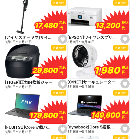
Hot Item
Hot Item
t
t
f
f
a
a
v
v
o
o
税込
税込
税込
税込
13,200
13,200
17,480
17,480
r
r
円
円
円
円
i
i
t
t
e
e
[EPSON]ワイヤレスプリンター
[アイリスオーヤマ]サイクロン式スティッククリーナー
s
s
8月9日
〜
8月16日
8月9日
〜
8月16日
e
e
Hot Item
Hot Item
t
t
f
f
a
a
v
v
o
o
1,980
1,980
税込
税込
税込
税込
29,800
29,800
r
r
円
円
円
円
i
i
t
t
e
e
[C:NET]サーキュレーター
[TIGER]圧力IH炊飯ジャー
s
s
8月9日
〜
8月16日
8月9日
〜
8月16日
e
e
Hot Item
Hot Item
t
t
f
f
a
a
v
v
o
o
税込
税込
税込
税込
149,800
149,800
179,800
179,800
r
r
円
円
円
円
i
i
t
t
e
e
[dynabook]Core 5搭載パソコン
[FUJITSU]Core i7載パソコン
s
s
8月9日
〜
8月16日
8月9日
〜
8月16日
e
e
Hot Item
Hot Item
t
t