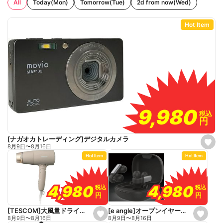
All
Today(Mon)
Tomorrow(Tue)
2d from now(Wed)
Hot Item
9,980
9,980
税込
税込
円
円
[ナガオカトレーディング]デジタルカメラ
s
8月9日
〜
8月16日
e
Hot Item
Hot Item
t
f
a
v
o
4,980
4,980
4,980
4,980
税込
税込
税込
税込
r
円
円
円
円
i
t
e
[e angle]オープンイヤーワイヤレスイヤホン
[TESCOM]大風量ドライヤー
s
s
8月9日
〜
8月16日
8月9日
〜
8月16日
e
e