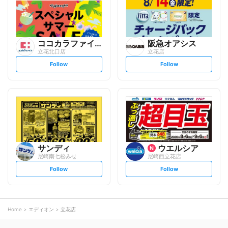
w
w
ココカラファイン
阪急オアシス
立花北口店
立花店
s
s
Follow
Follow
e
e
t
t
f
f
o
o
l
l
l
l
o
o
w
w
サンディ
ウエルシア
尼崎南七松みせ
尼崎西立花店
s
s
Follow
Follow
e
e
t
t
f
f
o
o
l
l
l
l
o
o
Home
エディオン
立花店
w
w