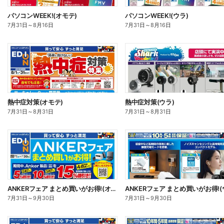
パソコンWEEK!(オモテ)
パソコンWEEK!(ウラ)
7月31日
～
8月16日
7月31日
～
8月16日
熱中症対策(オモテ)
熱中症対策(ウラ)
7月31日
～
8月31日
7月31日
～
8月31日
ANKERフェア まとめ買いがお得!(オモテ)
7月31日
～
9月30日
7月31日
～
9月30日