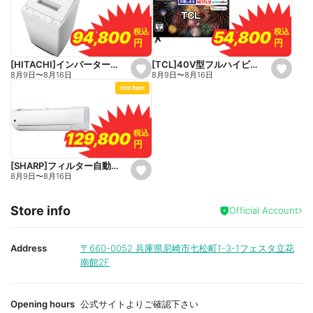
a
a
v
v
o
o
税込
税込
税込
税込
54,800
54,800
94,800
94,800
r
r
円
円
円
円
i
i
t
t
e
e
[TCL]40V型フルハイビジョン液晶テレビ
[HITACHI]インバーター全自動洗濯機
s
s
8月9日
〜
8月16日
8月9日
〜
8月16日
e
e
Hot Item
t
t
f
f
a
a
v
v
o
o
税込
税込
129,800
129,800
r
r
円
円
i
i
t
t
e
e
[SHARP]フィルター自動お掃除エアコン
s
8月9日
〜
8月16日
e
t
f
Store info
a
Official Account
v
o
r
i
Address
〒660-0052
兵庫県尼崎市七松町1-3-1フェスタ立花
t
南館2F
e
Opening hours
公式サイトよりご確認下さい