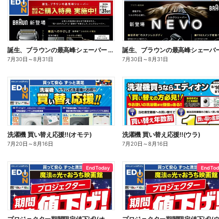
誕生、ブラウンの最高峰シェーバー 発売記念ご購入特典 実施中!(オモテ)
7月30日
～
8月31日
7月30日
～
8月31日
洗濯機 買い替え応援!!(オモテ)
洗濯機 買い替え応援!!(ウラ)
7月20日
～
8月16日
7月20日
～
8月16日
End Today
End To