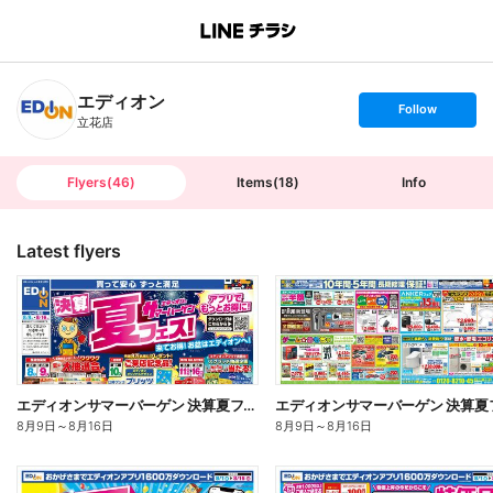
B
r
a
n
エディオン
c
s
Follow
h
e
立花店
T
t
o
f
p
o
l
l
Flyers
(
46
)
Items
(
18
)
Info
o
w
Latest flyers
エディオンサマーバーゲン 決算夏フェス!(オモテ)
8月9日
～
8月16日
8月9日
～
8月16日