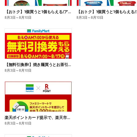
【おトク】1個買うと1個もらえる/アイス
8月3日
～
8月10日
8月3日
～
8月10日
【無料引換券!】焼き麺買うとお茶引換券貰える!
8月3日
～
8月10日
楽天ポイントカード提示で、楽天市場でのお買い物がおトクに!
8月3日
～
8月10日