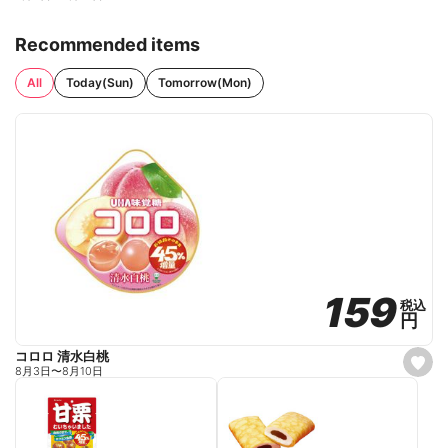
Recommended items
All
Today(Sun)
Tomorrow(Mon)
159
159
税込
税込
円
円
コロロ 清水白桃
s
8月3日
〜
8月10日
e
t
f
a
v
o