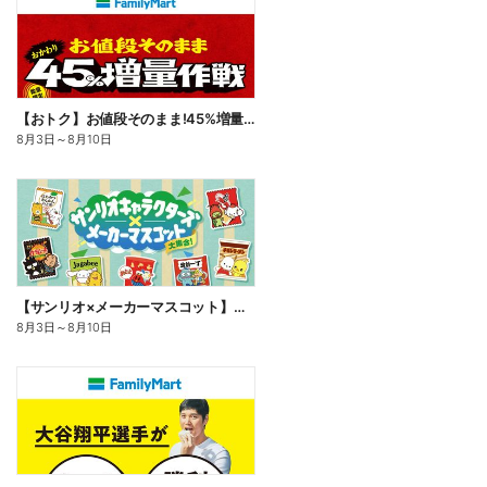
【おトク】お値段そのまま!45%増量作戦!
8月3日
～
8月10日
【サンリオ×メーカーマスコット】オリジナルグッズ貰える!
8月3日
～
8月10日