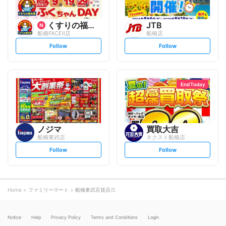
くすりの福太郎
JTB
船橋FACEⅡ店
船橋店
s
s
Follow
Follow
e
e
t
t
f
f
o
o
l
l
l
l
o
o
End Today
w
w
ノジマ
買取大吉
船橋東武店
ネクスト船橋店
s
s
Follow
Follow
e
e
t
t
f
f
o
o
l
l
l
l
o
o
Home
ファミリーマート
船橋東武百貨店/S
w
w
Notice
Help
Privacy Policy
Terms and Conditions
Login