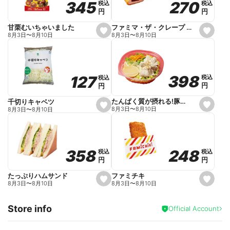
270
270
345
345
税込
税込
税込
税込
r
円
円
円
円
i
t
e
ファミマ・ザ・クレープ 生チョコ
甘栗むいちゃいました
s
s
8月3日
〜
8月10日
8月3日
〜
8月10日
e
e
t
t
f
f
a
a
v
v
o
o
398
398
127
127
税込
税込
税込
税込
r
r
円
円
円
円
i
i
t
t
e
e
たんぱく質が摂れる!豚しゃぶのパスタサラダ
千切りキャベツ
s
s
8月3日
〜
8月10日
8月3日
〜
8月10日
e
e
t
t
f
f
a
a
v
v
o
o
248
248
358
358
税込
税込
税込
税込
r
r
円
円
円
円
i
i
t
t
e
e
ファミチキ
たっぷりハムサンド
s
s
8月3日
〜
8月10日
8月3日
〜
8月10日
e
e
t
t
f
f
Store info
a
a
Official Account
v
v
o
o
r
r