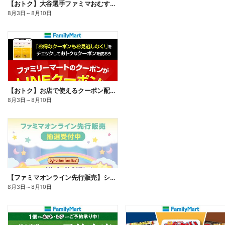
【おトク】大谷選手ファミマおむすび割
8月3日
～
8月10日
【おトク】お店で使えるクーポン配信中
8月3日
～
8月10日
【ファミマオンライン先行販売】シルバニアファミリー
8月3日
～
8月10日