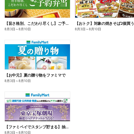
【旨さ格別、こだわり尽くし】ご予約弁当
8月3日
～
8月10日
8月3日
～
8月10日
【お中元】夏の贈り物をファミマで
8月3日
～
8月10日
【ファミペイでスタンプ貯まる】抽選でペアチケットが当たる!
8月3日
～
8月10日