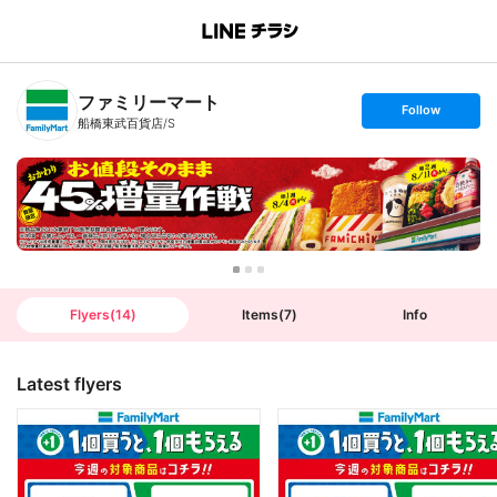
B
r
a
n
ファミリーマート
c
s
Follow
h
e
船橋東武百貨店/S
T
t
o
f
p
o
l
l
o
w
Flyers
(
14
)
Items
(
7
)
Info
Latest flyers