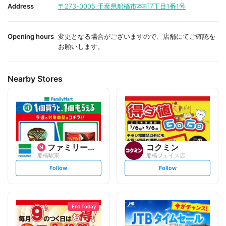
i
i
Address
〒273-0005
千葉県船橋市本町7丁目1番1号
t
t
e
e
Opening hours
変更となる場合がございますので、店舗にてご確認を
お願いします。
Nearby Stores
ファミリーマート
コクミン
船橋駅東
船橋フェイス店
s
s
Follow
Follow
e
e
t
t
f
f
o
o
l
l
l
l
o
o
End Today
w
w