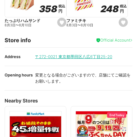
o
o
248
248
358
358
税込
税込
税込
税込
r
r
円
円
円
円
i
i
t
t
e
e
ファミチキ
たっぷりハムサンド
s
s
8月3日
〜
8月10日
8月3日
〜
8月10日
e
e
t
t
f
f
Store info
a
a
Official Account
v
v
o
o
r
r
i
i
Address
〒272-0021
東京都墨田区八広6丁目25-20
t
t
e
e
Opening hours
変更となる場合がございますので、店舗にてご確認を
お願いします。
Nearby Stores
End Today