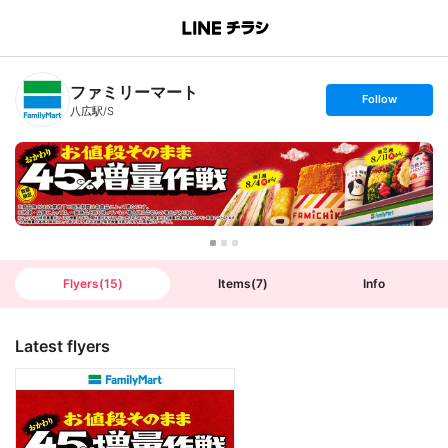
B
r
a
n
ファミリーマート
c
s
Follow
h
e
八広駅/S
T
t
o
f
p
o
l
l
o
w
Flyers
(
15
)
Items
(
7
)
Info
Latest flyers