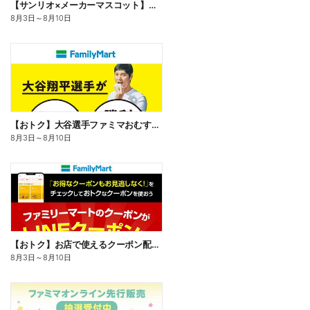
【サンリオ×メーカーマスコット】オリジナルグッズ貰える!
8月3日
～
8月10日
【おトク】大谷選手ファミマおむすび割
8月3日
～
8月10日
【おトク】お店で使えるクーポン配信中
8月3日
～
8月10日