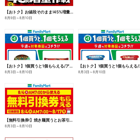
【おトク】お値段そのまま!45%増量作戦!
8月9日
～
8月10日
【おトク】1個買うと1個もらえる/アイス
8月3日
～
8月10日
8月3日
～
8月10日
【無料引換券!】焼き麺買うとお茶引換券貰える!
8月3日
～
8月10日