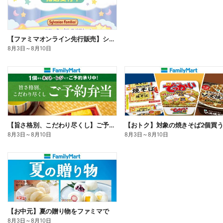
【ファミマオンライン先行販売】シルバニアファミリー
8月3日
～
8月10日
【旨さ格別、こだわり尽くし】ご予約弁当
8月3日
～
8月10日
8月3日
～
8月10日
【お中元】夏の贈り物をファミマで
8月3日
～
8月10日