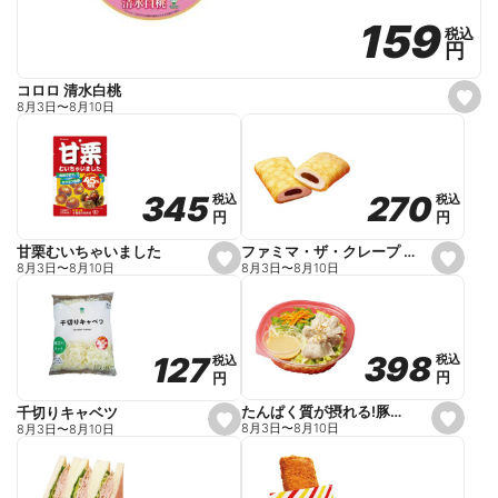
159
159
税込
税込
円
円
コロロ 清水白桃
s
8月3日
〜
8月10日
e
t
f
a
v
o
270
270
345
345
税込
税込
税込
税込
r
円
円
円
円
i
t
e
ファミマ・ザ・クレープ 生チョコ
甘栗むいちゃいました
s
s
8月3日
〜
8月10日
8月3日
〜
8月10日
e
e
t
t
f
f
a
a
v
v
o
o
398
398
127
127
税込
税込
税込
税込
r
r
円
円
円
円
i
i
t
t
e
e
たんぱく質が摂れる!豚しゃぶのパスタサラダ
千切りキャベツ
s
s
8月3日
〜
8月10日
8月3日
〜
8月10日
e
e
t
t
f
f
a
a
v
v