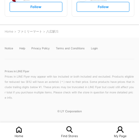
s
s
Follow
Follow
e
e
t
t
f
f
o
o
l
l
l
l
o
o
Home
ファミリーマート
八広駅/S
w
w
Notice
Help
Privacy Policy
Terms and Conditions
Login
Prices in LINE Flyer
Prices in LINE Flyer may appear with tax included or both included and excluded. Products eligible
for reduced tax (8%) will have an asterisk (＊) next to their price. Some products have prices that in
clude trailing digits below ¥1. These prices may be truncated in LINE Flyer but could still affect you
r total if you purchase multiple items. Please check with the store in question for more detailed pric
e info.
©
LY Corporation
Home
Find Stores
My Page