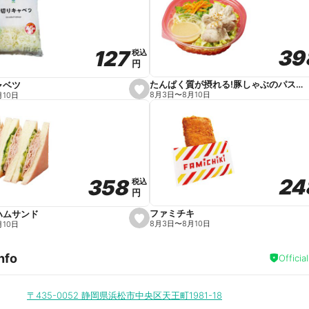
v
o
r
i
t
39
39
127
127
e
税込
税込
円
円
たんぱく質が摂れる!豚しゃぶのパスタサラダ
ャベツ
s
8月3日
〜
8月10日
月10日
e
t
f
a
v
o
r
i
t
24
24
358
358
e
税込
税込
円
円
ファミチキ
ハムサンド
s
8月3日
〜
8月10日
月10日
e
t
f
nfo
a
Officia
v
o
r
i
〒435-0052
静岡県浜松市中央区天王町1981-18
t