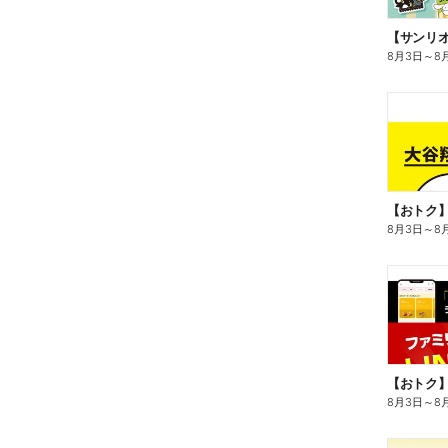
8月3日
～
8
8月3日
～
8
8月3日
～
8