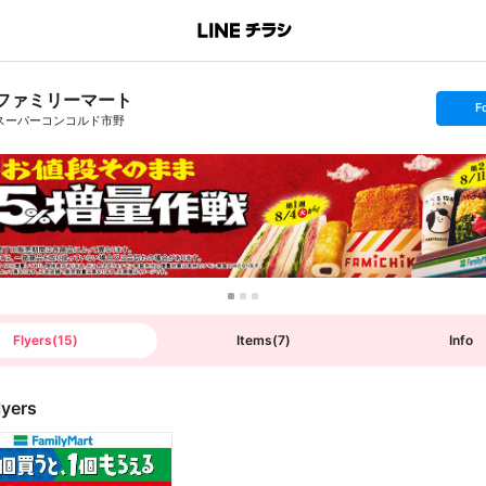
ファミリーマート
s
F
e
スーパーコンコルド市野
t
f
o
l
l
o
w
Flyers
(
15
)
Items
(
7
)
Info
lyers