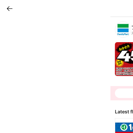
LINEチラシ
B
r
a
n
c
h
T
o
p
Latest f