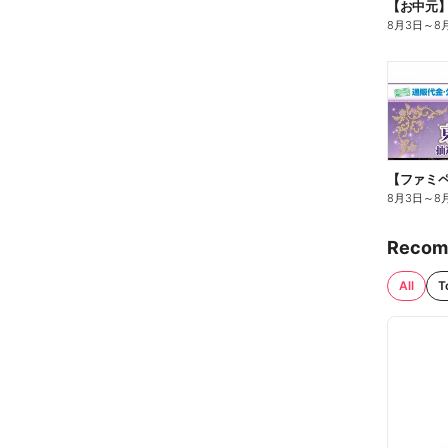
【お中元
8月3日
～
8
8月3日
～
8
Recom
All
T