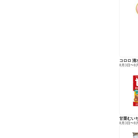
コロロ 清
8月3日
〜
8
甘栗むい
8月3日
〜
8