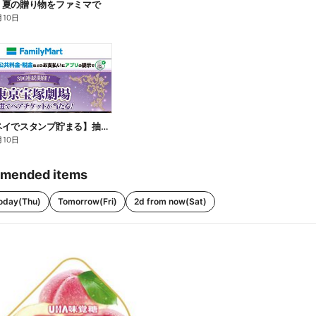
】夏の贈り物をファミマで
月10日
【ファミペイでスタンプ貯まる】抽選でペアチケットが当たる!
月10日
mended items
oday(Thu)
Tomorrow(Fri)
2d from now(Sat)