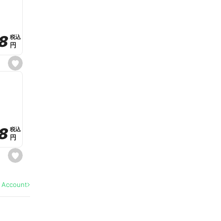
v
o
r
i
t
8
8
e
税込
税込
円
円
s
e
t
f
a
v
o
r
i
t
8
8
e
税込
税込
円
円
s
e
t
f
a
l Account
v
o
r
i
t