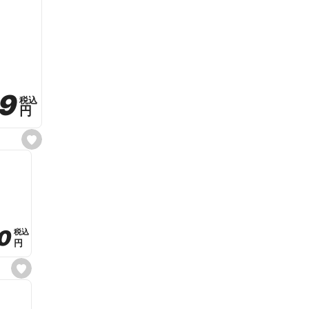
59
59
税込
税込
円
円
s
e
t
f
a
v
o
r
i
t
0
0
税込
税込
e
円
円
s
e
t
f
a