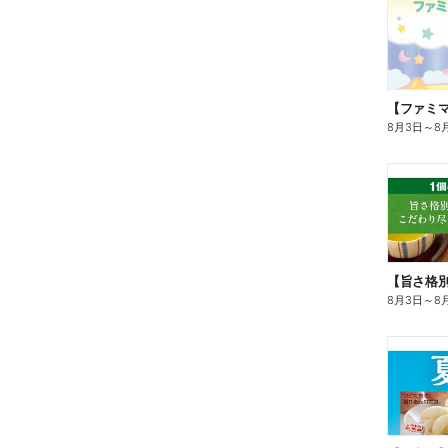
8月3日
～
8
8月3日
～
8