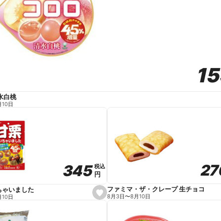
1
1
水白桃
月10日
27
27
345
345
税込
税込
円
円
ファミマ・ザ・クレープ 生チョコ
ちゃいました
s
8月3日
〜
8月10日
月10日
e
t
f
a