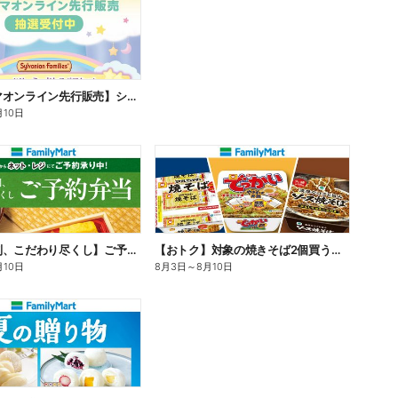
【ファミマオンライン先行販売】シルバニアファミリー
月10日
【旨さ格別、こだわり尽くし】ご予約弁当
【おトク】対象の焼きそば2個買うと100円引き!
月10日
8月3日
～
8月10日