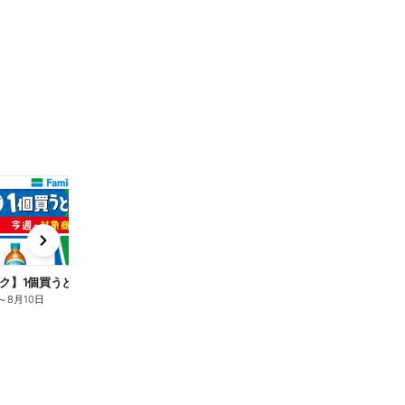
t
x
e
n
ク】1個買うと1個もらえる/麦茶
～
8月10日