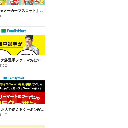
【サンリオ×メーカーマスコット】オリジナルグッズ貰える!
月10日
【おトク】大谷選手ファミマおむすび割
月10日
【おトク】お店で使えるクーポン配信中
月10日