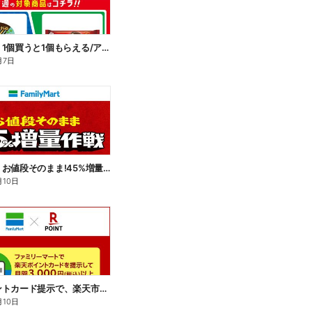
【おトク】1個買うと1個もらえる/アイス
月7日
【おトク】お値段そのまま!45%増量作戦!
月10日
楽天ポイントカード提示で、楽天市場でのお買い物がおトクに!
月10日