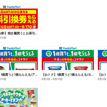
【無料引換券!】焼き麺買うとお茶引換券貰える!
月10日
【おトク】1個買うと1個もらえる/アイス
【おトク】1個買うと1個もらえる/ヨーグルト
【おト
月10日
8月3日
～
8月10日
8月3日