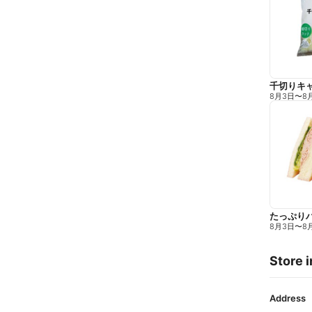
千切りキ
8月3日
〜
8
たっぷり
8月3日
〜
8
Store i
Address