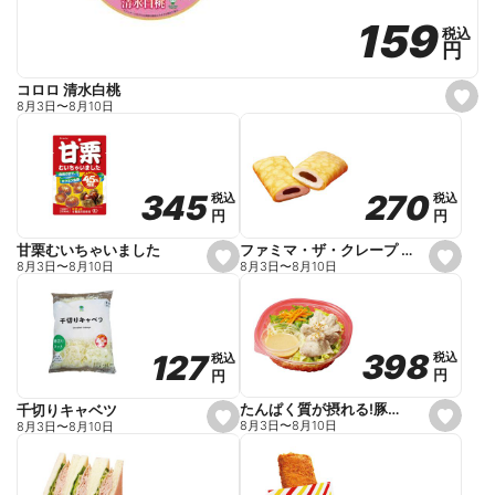
159
159
税込
税込
円
円
コロロ 清水白桃
s
8月3日
〜
8月10日
e
t
f
a
v
o
270
270
345
345
税込
税込
税込
税込
r
円
円
円
円
i
t
e
ファミマ・ザ・クレープ 生チョコ
甘栗むいちゃいました
s
s
8月3日
〜
8月10日
8月3日
〜
8月10日
e
e
t
t
f
f
a
a
v
v
o
o
398
398
127
127
税込
税込
税込
税込
r
r
円
円
円
円
i
i
t
t
e
e
たんぱく質が摂れる!豚しゃぶのパスタサラダ
千切りキャベツ
s
s
8月3日
〜
8月10日
8月3日
〜
8月10日
e
e
t
t
f
f
a
a
v
v