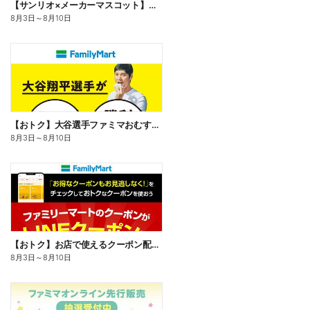
【サンリオ×メーカーマスコット】オリジナルグッズ貰える!
8月3日
～
8月10日
【おトク】大谷選手ファミマおむすび割
8月3日
～
8月10日
【おトク】お店で使えるクーポン配信中
8月3日
～
8月10日