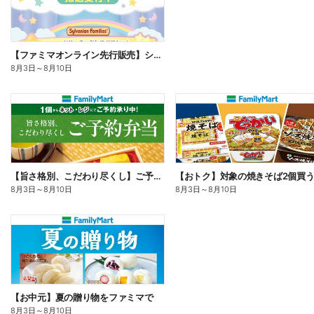
【ファミマオンライン先行販売】シルバニアファミリー
8月3日
～
8月10日
【旨さ格別、こだわり尽くし】ご予約弁当
8月3日
～
8月10日
8月3日
～
8月10日
【お中元】夏の贈り物をファミマで
8月3日
～
8月10日