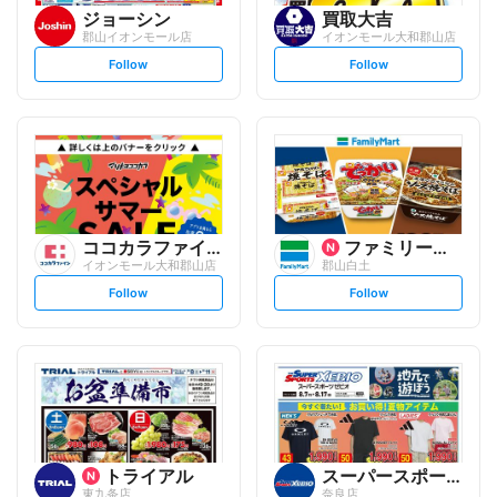
ジョーシン
買取大吉
郡山イオンモール店
イオンモール大和郡山店
s
s
Follow
Follow
e
e
t
t
f
f
o
o
l
l
l
l
o
o
w
w
ココカラファイン
ファミリーマート
イオンモール大和郡山店
郡山白土
s
s
Follow
Follow
e
e
t
t
f
f
o
o
l
l
l
l
o
o
w
w
トライアル
スーパースポーツゼビオ
東九条店
奈良店