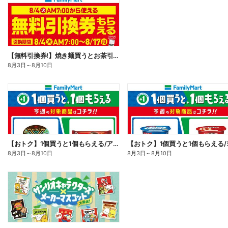
【無料引換券!】焼き麺買うとお茶引換券貰える!
8月3日
～
8月10日
【おトク】1個買うと1個もらえる/アイス
8月3日
～
8月10日
8月3日
～
8月10日