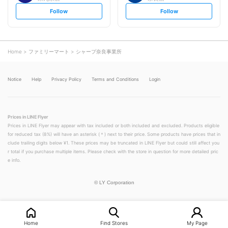
s
s
Follow
Follow
e
e
t
t
f
f
o
o
l
l
l
l
o
o
Home
ファミリーマート
シャープ奈良事業所
w
w
Notice
Help
Privacy Policy
Terms and Conditions
Login
Prices in LINE Flyer
Prices in LINE Flyer may appear with tax included or both included and excluded. Products eligible
for reduced tax (8%) will have an asterisk (＊) next to their price. Some products have prices that in
clude trailing digits below ¥1. These prices may be truncated in LINE Flyer but could still affect you
r total if you purchase multiple items. Please check with the store in question for more detailed pric
e info.
©
LY Corporation
Home
Find Stores
My Page