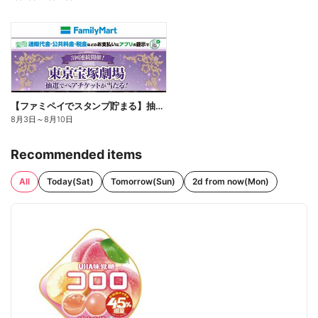
【ファミペイでスタンプ貯まる】抽選でペアチケットが当たる!
8月3日
～
8月10日
Recommended items
All
Today(Sat)
Tomorrow(Sun)
2d from now(Mon)