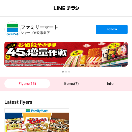
B
r
a
n
ファミリーマート
c
s
Follow
h
e
シャープ奈良事業所
T
t
o
f
p
o
l
l
o
w
Flyers
(
15
)
Items
(
7
)
Info
Latest flyers