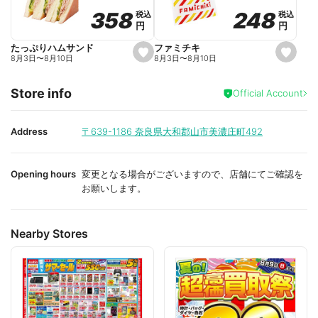
o
o
248
248
358
358
税込
税込
税込
税込
r
r
円
円
円
円
i
i
t
t
e
e
ファミチキ
たっぷりハムサンド
s
s
8月3日
〜
8月10日
8月3日
〜
8月10日
e
e
t
t
f
f
Store info
a
a
Official Account
v
v
o
o
r
r
i
i
Address
〒639-1186
奈良県大和郡山市美濃庄町492
t
t
e
e
Opening hours
変更となる場合がございますので、店舗にてご確認を
お願いします。
Nearby Stores