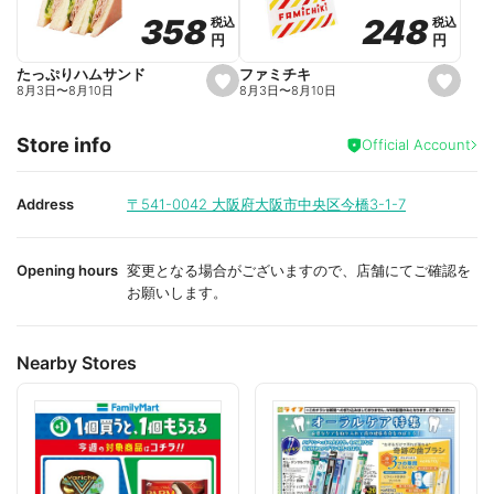
o
o
248
248
358
358
税込
税込
税込
税込
r
r
円
円
円
円
i
i
t
t
e
e
ファミチキ
たっぷりハムサンド
s
s
8月3日
〜
8月10日
8月3日
〜
8月10日
e
e
t
t
f
f
Store info
a
a
Official Account
v
v
o
o
r
r
i
i
Address
〒541-0042
大阪府大阪市中央区今橋3-1-7
t
t
e
e
Opening hours
変更となる場合がございますので、店舗にてご確認を
お願いします。
Nearby Stores