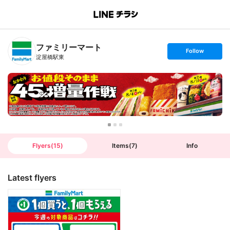
B
r
a
n
ファミリーマート
c
s
Follow
h
e
淀屋橋駅東
T
t
o
f
p
o
l
l
o
w
Flyers
(
15
)
Items
(
7
)
Info
Latest flyers