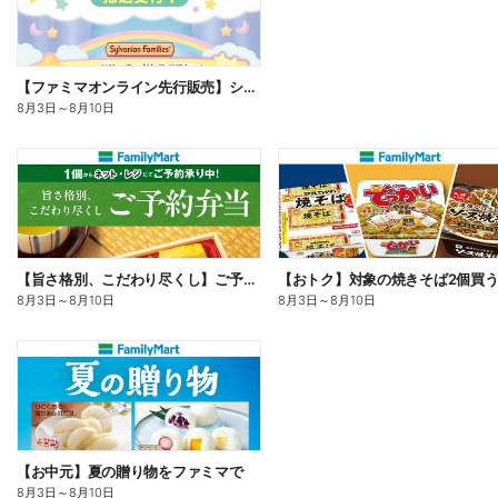
【ファミマオンライン先行販売】シルバニアファミリー
8月3日
～
8月10日
【旨さ格別、こだわり尽くし】ご予約弁当
8月3日
～
8月10日
8月3日
～
8月10日
【お中元】夏の贈り物をファミマで
8月3日
～
8月10日