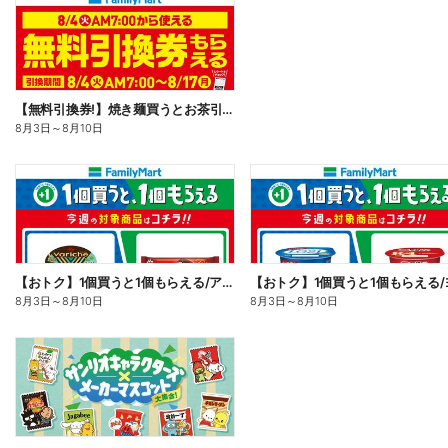
【無料引換券!】焼き麺買うとお茶引換券貰える!
8月3日
～
8月10日
【おトク】1個買うと1個もらえる/アイス
8月3日
～
8月10日
8月3日
～
8月10日