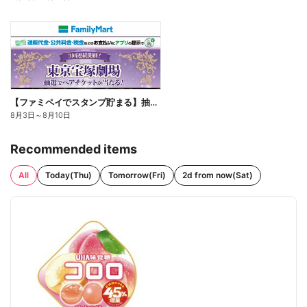
【ファミペイでスタンプ貯まる】抽選でペアチケットが当たる!
8月3日
～
8月10日
Recommended items
All
Today(Thu)
Tomorrow(Fri)
2d from now(Sat)