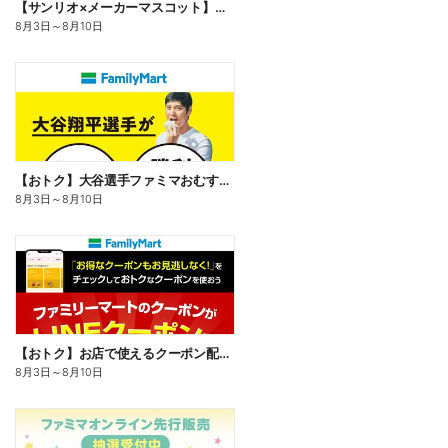
【サンリオ×メーカーマスコット】オリジナルグッズ貰える!
8月3日
～
8月10日
【おトク】大谷選手ファミマおむすび割
8月3日
～
8月10日
【おトク】お店で使えるクーポン配信中
8月3日
～
8月10日