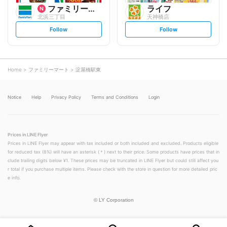
ファミリーマート
ライフ
北浜三丁目
天神橋店
s
s
Follow
Follow
e
e
t
t
f
f
o
o
l
l
l
l
o
o
Home
ファミリーマート
淀屋橋駅東
w
w
Notice
Help
Privacy Policy
Terms and Conditions
Login
Prices in LINE Flyer
Prices in LINE Flyer may appear with tax included or both included and excluded. Products eligible
for reduced tax (8%) will have an asterisk (＊) next to their price. Some products have prices that in
clude trailing digits below ¥1. These prices may be truncated in LINE Flyer but could still affect you
r total if you purchase multiple items. Please check with the store in question for more detailed pric
e info.
©
LY Corporation