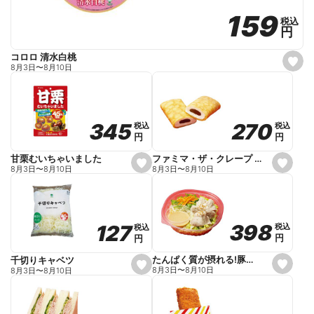
159
159
税込
税込
円
円
コロロ 清水白桃
s
8月3日
〜
8月10日
e
t
f
a
v
o
270
270
345
345
税込
税込
税込
税込
r
円
円
円
円
i
t
e
ファミマ・ザ・クレープ 生チョコ
甘栗むいちゃいました
s
s
8月3日
〜
8月10日
8月3日
〜
8月10日
e
e
t
t
f
f
a
a
v
v
o
o
398
398
127
127
税込
税込
税込
税込
r
r
円
円
円
円
i
i
t
t
e
e
たんぱく質が摂れる!豚しゃぶのパスタサラダ
千切りキャベツ
s
s
8月3日
〜
8月10日
8月3日
〜
8月10日
e
e
t
t
f
f
a
a
v
v