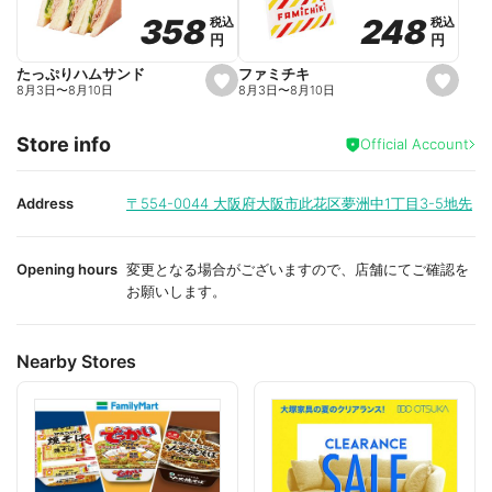
o
o
248
248
358
358
税込
税込
税込
税込
r
r
円
円
円
円
i
i
t
t
e
e
ファミチキ
たっぷりハムサンド
s
s
8月3日
〜
8月10日
8月3日
〜
8月10日
e
e
t
t
f
f
Store info
a
a
Official Account
v
v
o
o
r
r
i
i
Address
〒554-0044
大阪府大阪市此花区夢洲中1丁目3-5地先
t
t
e
e
Opening hours
変更となる場合がございますので、店舗にてご確認を
お願いします。
Nearby Stores