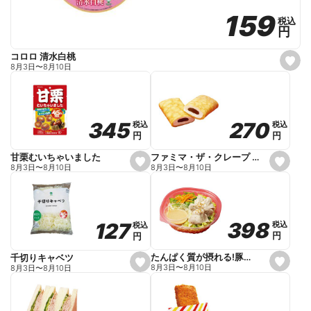
159
159
税込
税込
円
円
コロロ 清水白桃
s
8月3日
〜
8月10日
e
t
f
a
v
o
270
270
345
345
税込
税込
税込
税込
r
円
円
円
円
i
t
e
ファミマ・ザ・クレープ 生チョコ
甘栗むいちゃいました
s
s
8月3日
〜
8月10日
8月3日
〜
8月10日
e
e
t
t
f
f
a
a
v
v
o
o
398
398
127
127
税込
税込
税込
税込
r
r
円
円
円
円
i
i
t
t
e
e
たんぱく質が摂れる!豚しゃぶのパスタサラダ
千切りキャベツ
s
s
8月3日
〜
8月10日
8月3日
〜
8月10日
e
e
t
t
f
f
a
a
v
v