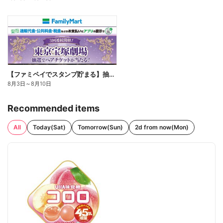
【ファミペイでスタンプ貯まる】抽選でペアチケットが当たる!
8月3日
～
8月10日
Recommended items
All
Today(Sat)
Tomorrow(Sun)
2d from now(Mon)