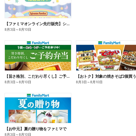
【ファミマオンライン先行販売】シルバニアファミリー
8月3日
～
8月10日
【旨さ格別、こだわり尽くし】ご予約弁当
8月3日
～
8月10日
8月3日
～
8月10日
【お中元】夏の贈り物をファミマで
8月3日
～
8月10日