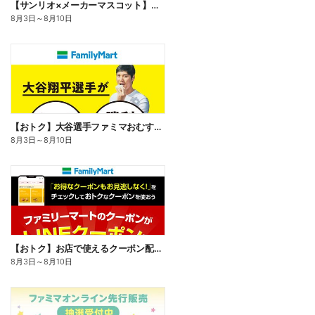
【サンリオ×メーカーマスコット】オリジナルグッズ貰える!
8月3日
～
8月10日
【おトク】大谷選手ファミマおむすび割
8月3日
～
8月10日
【おトク】お店で使えるクーポン配信中
8月3日
～
8月10日