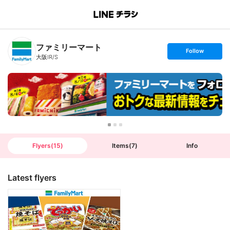
B
r
a
n
ファミリーマート
c
s
Follow
h
e
大阪IR/S
T
t
o
f
p
o
l
l
o
w
Flyers
(
15
)
Items
(
7
)
Info
Latest flyers