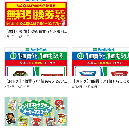
【無料引換券!】焼き麺買うとお茶引換券貰える!
8月3日
～
8月10日
【おトク】1個買うと1個もらえる/アイス
8月3日
～
8月10日
8月3日
～
8月10日