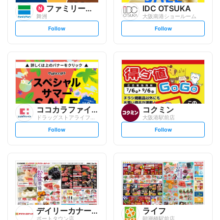
ファミリーマート
IDC OTSUKA
舞洲
大阪南港ショールーム
s
s
Follow
Follow
e
e
t
t
f
f
o
o
l
l
l
l
o
o
w
w
ココカラファイン
コクミン
ドラッグストアライフォート 南港店
大阪港駅前店
s
s
Follow
Follow
e
e
t
t
f
f
o
o
l
l
l
l
o
o
w
w
デイリーカナート
ライフ
ポートタウン店
朝潮橋駅前店