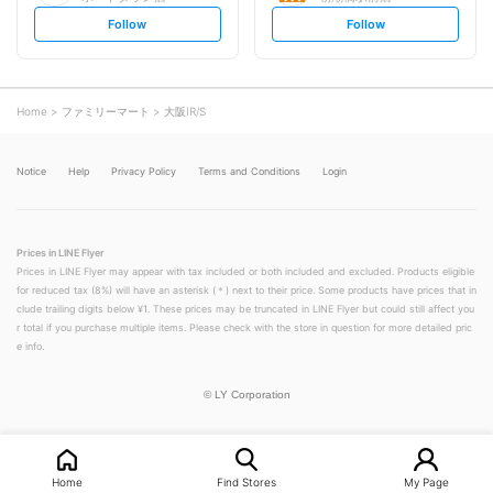
s
s
Follow
Follow
e
e
t
t
f
f
o
o
l
l
l
l
o
o
Home
ファミリーマート
大阪IR/S
w
w
Notice
Help
Privacy Policy
Terms and Conditions
Login
Prices in LINE Flyer
Prices in LINE Flyer may appear with tax included or both included and excluded. Products eligible
for reduced tax (8%) will have an asterisk (＊) next to their price. Some products have prices that in
clude trailing digits below ¥1. These prices may be truncated in LINE Flyer but could still affect you
r total if you purchase multiple items. Please check with the store in question for more detailed pric
e info.
©
LY Corporation
Home
Find Stores
My Page