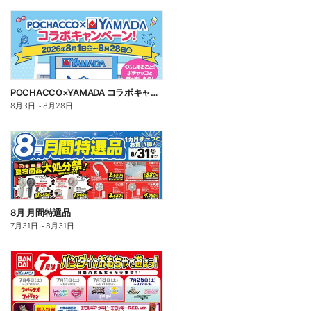
POCHACCO×YAMADA コラボキャンペーン!
8月3日
～
8月28日
8月 月間特選品
7月31日
～
8月31日