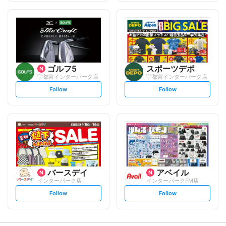
f
f
o
o
l
l
l
l
o
o
w
w
ゴルフ5
スポーツデポ
宇都宮インターパーク店
宇都宮インターパーク店
s
s
Follow
Follow
e
e
t
t
f
f
o
o
l
l
l
l
o
o
w
w
バースデイ
アベイル
インターパーク店
インターパークFM店
s
s
Follow
Follow
e
e
t
t
f
f
o
o
l
l
l
l