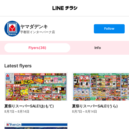
B
r
a
n
ヤマダデンキ
c
s
Follow
h
e
宇都宮インターパーク店
T
t
o
f
p
o
l
l
Flyers
(
36
)
Info
o
w
Latest flyers
夏祭りスーパーSALE!(おもて)
夏祭りスーパーSALE!(うら)
8月7日
～
8月14日
8月7日
～
8月14日