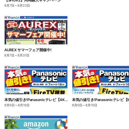
【SHOKZ】同時購入キャンペーン
8月7日
～
8月23日
AUREX サマーフェア開催中!
8月7日
～
8月31日
本気の値引き!Panasonicテレビ【4K有機EL】
8月6日
～
8月16日
8月6日
～
8月16日