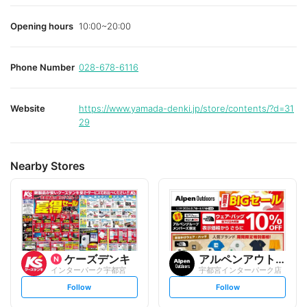
Opening hours
10:00~20:00
Phone Number
028-678-6116
Website
https://www.yamada-denki.jp/store/contents/?d=31
29
Nearby Stores
ケーズデンキ
アルペンアウトドアーズ
インターパーク宇都宮
宇都宮インターパーク店
s
s
Follow
Follow
e
e
t
t