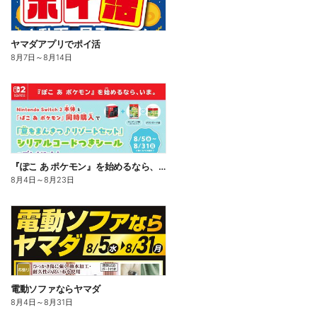
ヤマダアプリでポイ活
8月7日
～
8月14日
『ぽこ あ ポケモン』を始めるなら、いま。
8月4日
～
8月23日
電動ソファならヤマダ
8月4日
～
8月31日