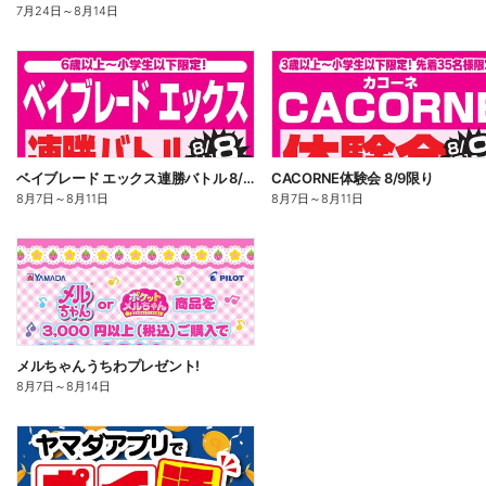
7月24日
～
8月14日
ベイブレード エックス連勝バトル 8/8限り
CACORNE体験会 8/9限り
8月7日
～
8月11日
8月7日
～
8月11日
メルちゃんうちわプレゼント!
8月7日
～
8月14日