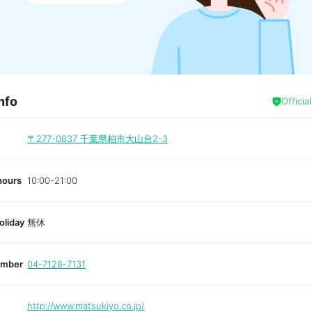
nfo
Officia
〒277-0837
千葉県柏市大山台2-3
hours
10:00-21:00
oliday
無休
umber
04-7128-7131
http://www.matsukiyo.co.jp/