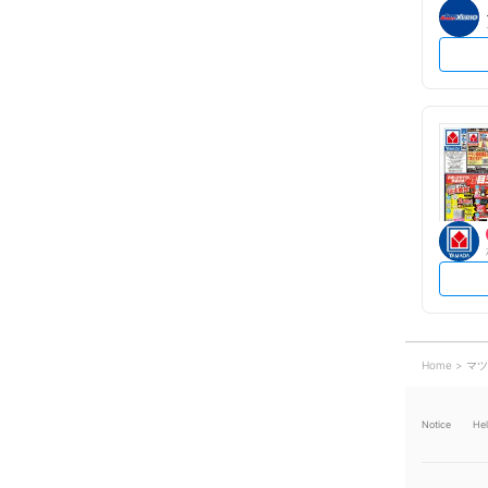
Home
マツ
Notice
He