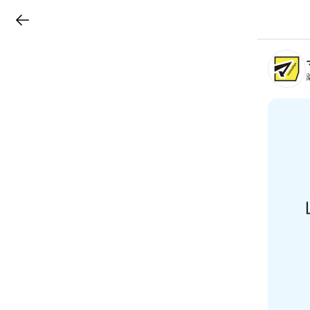
LINEチラシ
B
r
a
n
c
h
T
o
p