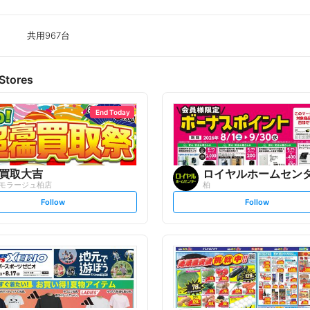
共用967台
Stores
End Today
買取大吉
ロイヤルホームセン
モラージュ柏店
柏
s
s
Follow
Follow
e
e
t
t
f
f
o
o
l
l
l
l
o
o
w
w