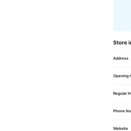
Store i
Address
Opening 
Regular H
Phone N
Website