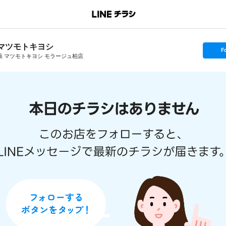
マツモトキヨシ
s
F
e
薬 マツモトキヨシ モラージュ柏店
t
f
o
l
l
o
w