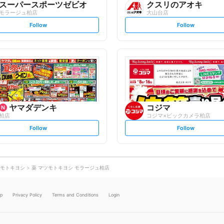
スーパースポーツゼビオ
クスリのアオキ
モラージュ柏店
大山台店
s
s
Follow
Follow
e
e
t
t
f
f
o
o
l
l
l
l
o
o
w
w
ヤマダデンキ
コジマ
柏店
コジマ×ビックカメラ柏店
s
s
Follow
Follow
e
e
t
t
f
f
o
o
l
l
l
l
o
o
モトキヨシ
薬 マツモトキヨシ モラージュ柏店
w
w
lp
Privacy Policy
Terms and Conditions
Login