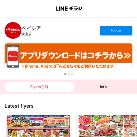
B
r
a
n
ベイシア
c
s
Follow
h
e
館山店
T
t
o
f
p
o
l
l
o
w
Flyers
(
17
)
Info
Latest flyers