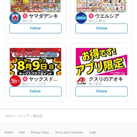
ヤマダデンキ
ウエルシア
館山店
館山八幡店
s
s
Follow
Follow
e
e
t
t
f
f
o
o
l
l
l
l
o
o
w
w
ヤックスドラッグ
クスリのアオキ
館山バイパス店
亀ケ原店
s
s
Follow
Follow
e
e
t
t
f
f
o
o
l
l
l
l
o
o
Home
ベイシア
館山店
w
w
Notice
Help
Privacy Policy
Terms and Conditions
Login