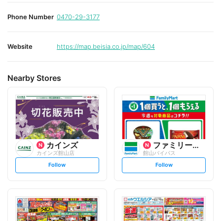
Phone Number
0470-29-3177
Website
https://map.beisia.co.jp/map/604
Nearby Stores
カインズ
ファミリーマート
カインズ館山店
館山バイパス
s
s
Follow
Follow
e
e
t
t
f
f
o
o
l
l
l
l
o
o
w
w