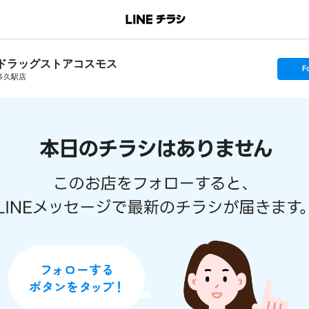
ドラッグストアコスモス
s
F
e
多久駅店
t
f
o
l
l
o
w