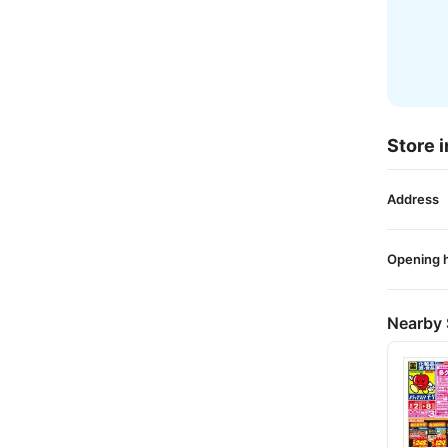
Store i
Address
Opening 
Nearby 