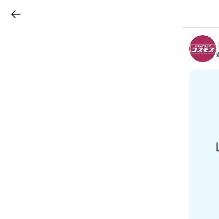
LINEチラシ
B
r
a
n
c
h
T
o
p