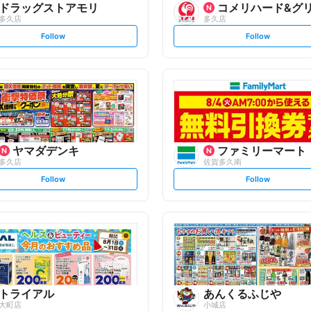
ドラッグストアモリ
コメリハード&グ
多久店
多久店
s
s
Follow
Follow
e
e
t
t
f
f
o
o
l
l
l
l
o
o
w
w
ヤマダデンキ
ファミリーマート
多久店
佐賀多久南
s
s
Follow
Follow
e
e
t
t
f
f
o
o
l
l
l
l
o
o
w
w
トライアル
あんくるふじや
大町店
小城店