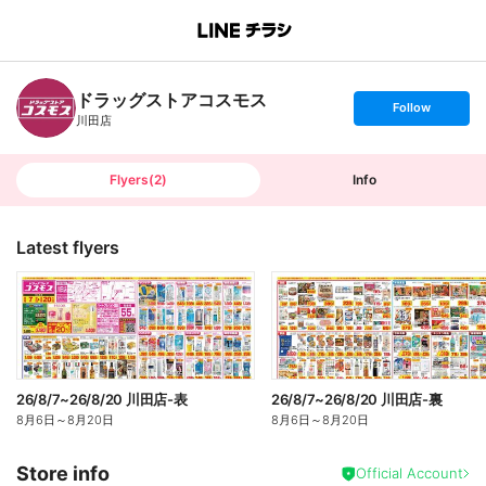
B
r
a
n
ドラッグストアコスモス
c
s
Follow
h
e
川田店
T
t
o
f
p
o
l
l
Flyers
(
2
)
Info
o
w
Latest flyers
26/8/7~26/8/20 川田店-表
26/8/7~26/8/20 川田店-裏
8月6日
～
8月20日
8月6日
～
8月20日
Store info
Official Account