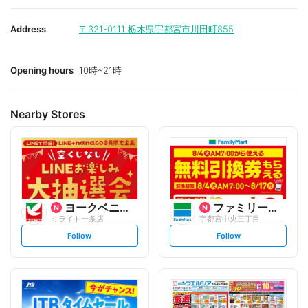
Address
〒321-0111
栃木県宇都宮市川田町855
Opening hours
10時~21時
Nearby Stores
ヨークベニマル
ファミリーマート
ミライト一条店
宇都宮中央三丁目
s
s
Follow
Follow
e
e
t
t
f
f
o
o
l
l
l
l
o
o
w
w