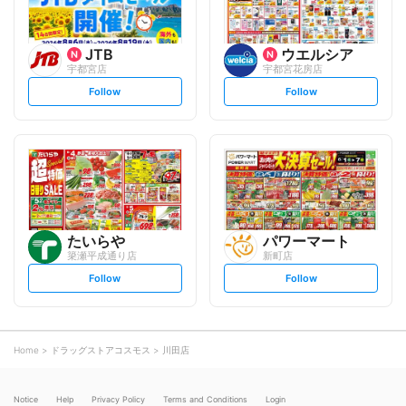
JTB
ウエルシア
宇都宮店
宇都宮花房店
s
s
Follow
Follow
e
e
t
t
f
f
o
o
l
l
l
l
o
o
w
w
たいらや
パワーマート
簗瀬平成通り店
新町店
s
s
Follow
Follow
e
e
t
t
f
f
o
o
l
l
l
l
o
o
Home
ドラッグストアコスモス
川田店
w
w
Notice
Help
Privacy Policy
Terms and Conditions
Login