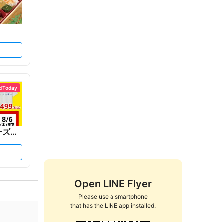
d Today
アルペンアウトドアーズエッセ...
Open LINE Flyer
Please use a smartphone

that has the LINE app installed.