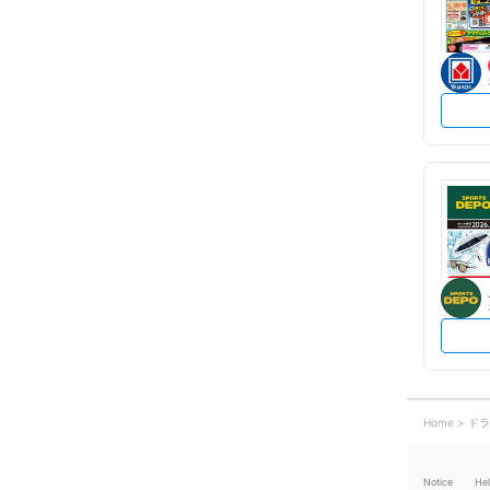
Home
ドラ
Notice
He