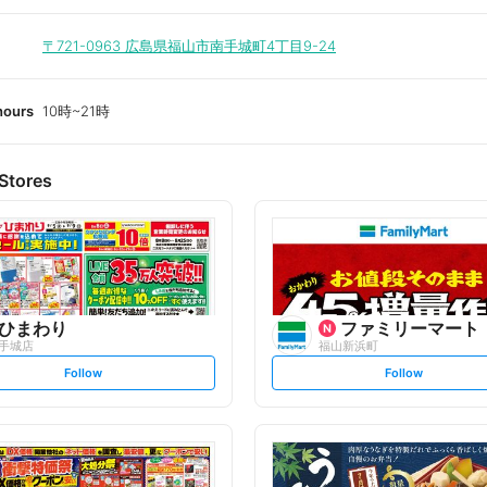
〒721-0963
広島県福山市南手城町4丁目9-24
hours
10時~21時
Stores
ひまわり
ファミリーマート
手城店
福山新浜町
s
s
Follow
Follow
e
e
t
t
f
f
o
o
l
l
l
l
o
o
w
w