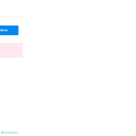
ollow
l Account