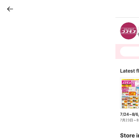
LINEチラシ
B
r
a
n
c
h
T
o
p
Latest f
7/24~8/
7月23日
～
Store i