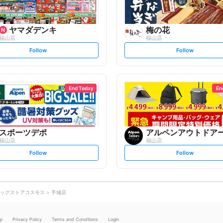
ヤマダデンキ
梅の花
福山店
福山店
s
s
Follow
Follow
e
e
t
t
f
f
o
o
l
l
l
l
o
o
End Today
En
w
w
スポーツデポ
福山店
福山店
s
s
Follow
Follow
e
e
t
t
f
f
o
o
l
l
l
l
o
o
ッグストアコスモス
手城店
w
w
lp
Privacy Policy
Terms and Conditions
Login