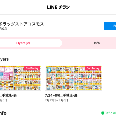
ドラッグストアコスモス
s
F
e
手城店
t
f
o
l
l
Flyers
(
2
)
Info
o
w
lyers
End Today
End Today
6__手城店-表
7/24~8/6__手城店-裏
8月6日
7月23日
～
8月6日
nfo
Officia