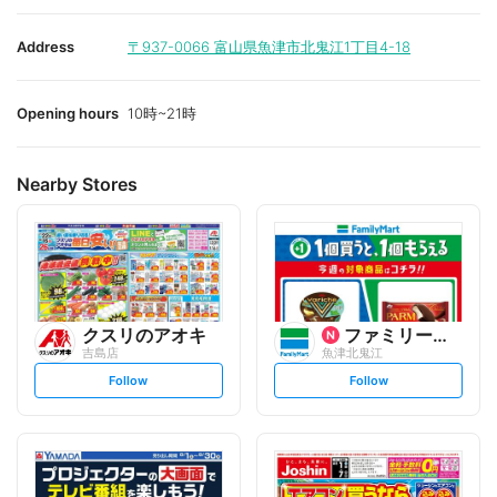
Address
〒937-0066
富山県魚津市北鬼江1丁目4-18
Opening hours
10時~21時
Nearby Stores
クスリのアオキ
ファミリーマート
吉島店
魚津北鬼江
s
s
Follow
Follow
e
e
t
t
f
f
o
o
l
l
l
l
o
o
w
w