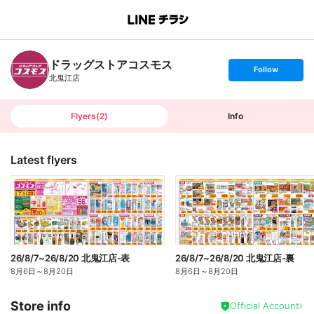
B
r
a
n
ドラッグストアコスモス
c
s
Follow
h
e
北鬼江店
T
t
o
f
p
o
l
l
Flyers
(
2
)
Info
o
w
Latest flyers
26/8/7~26/8/20 北鬼江店-表
26/8/7~26/8/20 北鬼江店-裏
8月6日
～
8月20日
8月6日
～
8月20日
Store info
Official Account