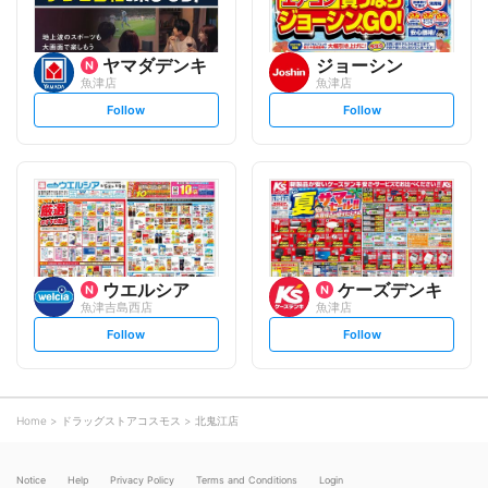
ヤマダデンキ
ジョーシン
魚津店
魚津店
s
s
Follow
Follow
e
e
t
t
f
f
o
o
l
l
l
l
o
o
w
w
ウエルシア
ケーズデンキ
魚津吉島西店
魚津店
s
s
Follow
Follow
e
e
t
t
f
f
o
o
l
l
l
l
o
o
Home
ドラッグストアコスモス
北鬼江店
w
w
Notice
Help
Privacy Policy
Terms and Conditions
Login