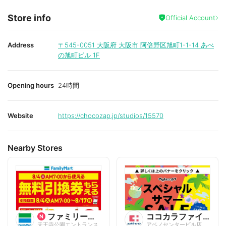
Store info
Official Account
Address
〒545-0051
大阪府 大阪市 阿倍野区旭町1-1-14 あべ
の旭町ビル 1F
Opening hours
24時間
Website
https://chocozap.jp/studios/15570
Nearby Stores
ファミリーマート
ココカラファイン
天王寺公園エントランス
アベノセンタービル店