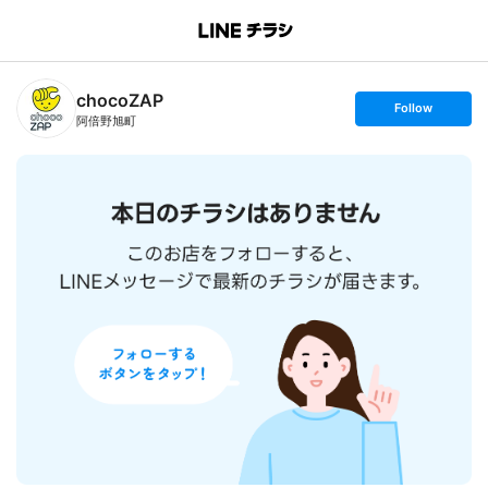
B
r
a
n
chocoZAP
c
s
Follow
h
e
阿倍野旭町
T
t
o
f
p
o
l
l
o
w