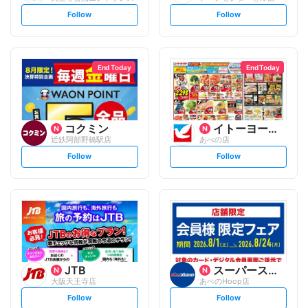
s
s
Follow
Follow
e
e
t
t
f
f
o
o
l
l
l
l
o
o
End Today
End Today
w
w
コクミン
イトーヨーカ堂
近鉄阿部野橋駅店
あべの店
s
s
Follow
Follow
e
e
t
t
f
f
o
o
l
l
l
l
o
o
w
w
JTB
スーパースポーツゼビオ
大阪天王寺店
あべのHoop店
s
s
Follow
Follow
e
e