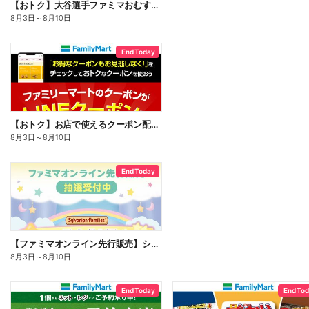
【おトク】大谷選手ファミマおむすび割
8月3日
～
8月10日
End Today
【おトク】お店で使えるクーポン配信中
8月3日
～
8月10日
End Today
【ファミマオンライン先行販売】シルバニアファミリー
8月3日
～
8月10日
End Today
End To