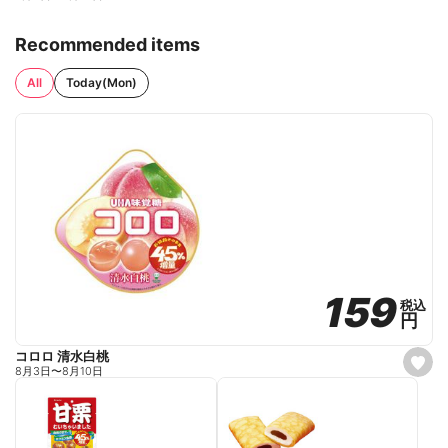
Recommended items
All
Today(Mon)
159
159
税込
税込
円
円
コロロ 清水白桃
s
8月3日
〜
8月10日
e
t
f
a
v
o