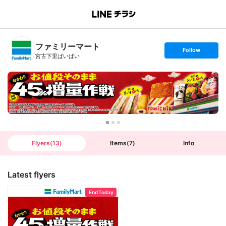
B
r
a
n
ファミリーマート
c
s
Follow
h
e
宮古下里ぱいぱい
T
t
o
f
p
o
l
l
o
w
Flyers
(
13
)
Items
(
7
)
Info
Latest flyers
End Today