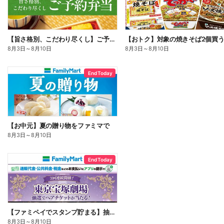
【旨さ格別、こだわり尽くし】ご予約弁当
8月3日
～
8月10日
8月3日
～
8月10日
End Today
【お中元】夏の贈り物をファミマで
8月3日
～
8月10日
End Today
【ファミペイでスタンプ貯まる】抽選でペアチケットが当たる!
8月3日
～
8月10日