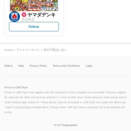
ヤマダデンキ
宮古島店
s
Follow
e
t
f
o
l
l
o
Home
ファミリーマート
宮古下里ぱいぱい
w
Notice
Help
Privacy Policy
Terms and Conditions
Login
Prices in LINE Flyer
Prices in LINE Flyer may appear with tax included or both included and excluded. Products eligible
for reduced tax (8%) will have an asterisk (＊) next to their price. Some products have prices that in
clude trailing digits below ¥1. These prices may be truncated in LINE Flyer but could still affect you
r total if you purchase multiple items. Please check with the store in question for more detailed pric
e info.
©
LY Corporation