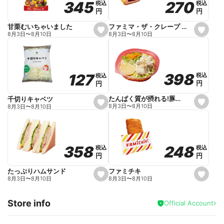
270
270
345
345
税込
税込
税込
税込
r
円
円
円
円
i
t
e
ファミマ・ザ・クレープ 生チョコ
甘栗むいちゃいました
s
s
8月3日
〜
8月10日
8月3日
〜
8月10日
e
e
t
t
f
f
a
a
v
v
o
o
398
398
127
127
税込
税込
税込
税込
r
r
円
円
円
円
i
i
t
t
e
e
たんぱく質が摂れる!豚しゃぶのパスタサラダ
千切りキャベツ
s
s
8月3日
〜
8月10日
8月3日
〜
8月10日
e
e
t
t
f
f
a
a
v
v
o
o
248
248
358
358
税込
税込
税込
税込
r
r
円
円
円
円
i
i
t
t
e
e
ファミチキ
たっぷりハムサンド
s
s
8月3日
〜
8月10日
8月3日
〜
8月10日
e
e
t
t
f
f
Store info
a
a
Official Account
v
v
o
o
r
r