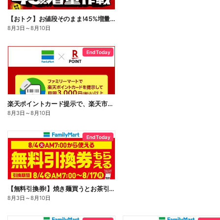
【おトク】お値段そのまま!45%増量作戦!
8月3日
～
8月10日
End Today
楽天ポイントカード提示で、楽天市場でのお買い物がおトクに!
8月3日
～
8月10日
End Today
【無料引換券!】焼き麺買うとお茶引換券貰える!
8月3日
～
8月10日