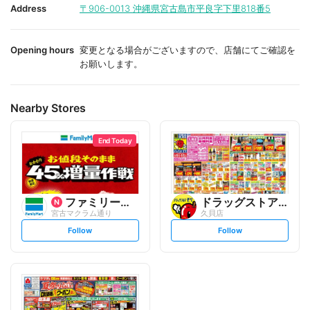
i
i
Address
〒906-0013
沖縄県宮古島市平良字下里818番5
t
t
e
e
Opening hours
変更となる場合がございますので、店舗にてご確認を
お願いします。
Nearby Stores
End Today
ファミリーマート
ドラッグストアモリ
宮古マクラム通り
久貝店
s
s
Follow
Follow
e
e
t
t
f
f
o
o
l
l
l
l
o
o
w
w