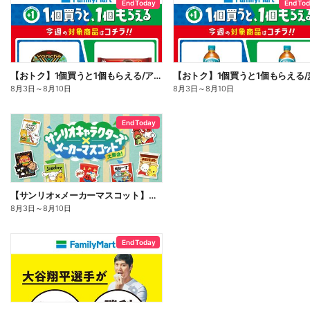
End Today
End To
【おトク】1個買うと1個もらえる/アイス
【おトク】1個買うと1個もらえる/
8月3日
～
8月10日
8月3日
～
8月10日
End Today
【サンリオ×メーカーマスコット】オリジナルグッズ貰える!
8月3日
～
8月10日
End Today