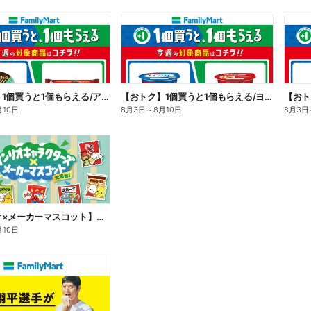
【おトク】1個買うと1個もらえる/アイス
【おトク】1個買うと1個もらえる/ヨーグルト
【おト
月10日
8月3日
～
8月10日
8月3日
【サンリオ×メーカーマスコット】オリジナルグッズ貰える!
月10日