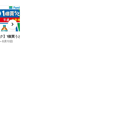
t
x
e
n
ク】1個買うと1個もらえる/麦茶
～
8月10日