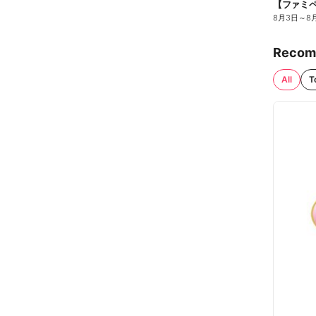
8月3日
～
8
Recom
All
T