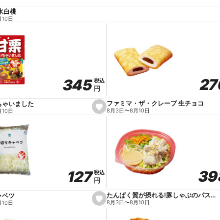
水白桃
月10日
27
27
345
345
税込
税込
円
円
ファミマ・ザ・クレープ 生チョコ
ちゃいました
s
8月3日
〜
8月10日
月10日
e
t
f
a
v
o
r
i
t
39
39
127
127
e
税込
税込
円
円
たんぱく質が摂れる!豚しゃぶのパスタサラダ
ャベツ
s
8月3日
〜
8月10日
月10日
e
t
f