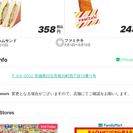
a
v
o
r
i
t
24
24
358
358
e
税込
税込
円
円
ファミチキ
ハムサンド
s
8月3日
〜
8月10日
月10日
e
t
f
nfo
a
Officia
v
o
r
i
〒316-0002
茨城県日立市桜川町四丁目19番11号
t
e
hours
変更となる場合がございますので、店舗にてご確認をお願いします。
Stores
End Today