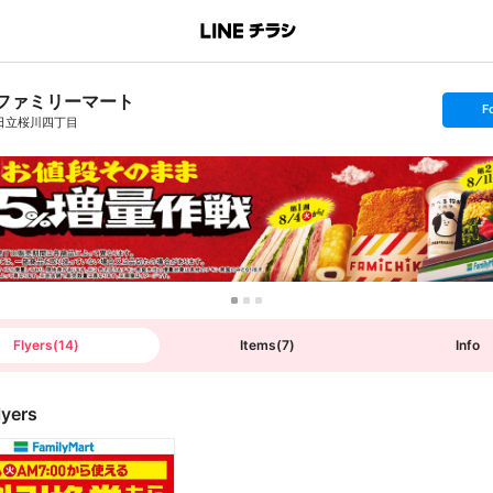
ファミリーマート
s
F
e
日立桜川四丁目
t
f
o
l
l
o
w
Flyers
(
14
)
Items
(
7
)
Info
lyers