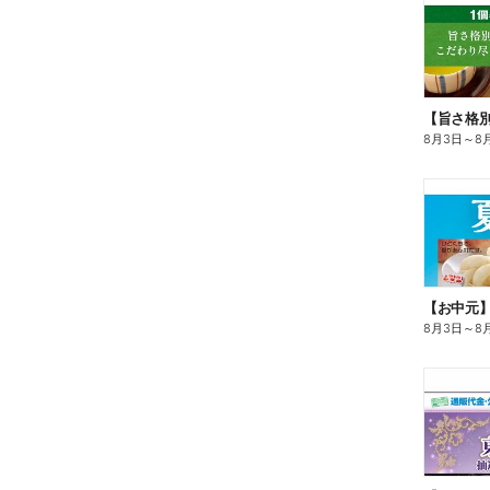
8月3日
～
8
【お中元
8月3日
～
8