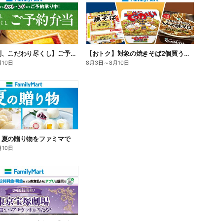
【旨さ格別、こだわり尽くし】ご予約弁当
【おトク】対象の焼きそば2個買うと100円引き!
月10日
8月3日
～
8月10日
】夏の贈り物をファミマで
月10日