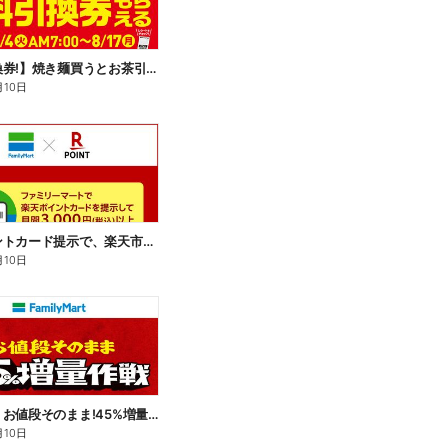
【無料引換券!】焼き麺買うとお茶引換券貰える!
月10日
楽天ポイントカード提示で、楽天市場でのお買い物がおトクに!
月10日
【おトク】お値段そのまま!45%増量作戦!
月10日