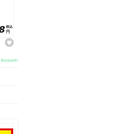
a
v
o
r
i
t
8
8
e
税込
税込
円
円
s
e
t
f
a
l Account
v
o
r
i
t
e