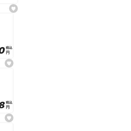
s
e
t
f
a
v
o
r
i
t
0
0
税込
税込
e
円
円
s
e
t
f
a
v
o
r
i
t
8
8
e
税込
税込
円
円
s
e
t
f