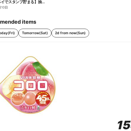
【ファミペイでスタンプ貯まる】抽選でペアチケットが当たる!
月10日
mended items
oday(Fri)
Tomorrow(Sat)
2d from now(Sun)
1
1