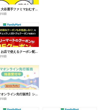
【おトク】大谷選手ファミマおむすび割
月10日
【おトク】お店で使えるクーポン配信中
月10日
【ファミマオンライン先行販売】シルバニアファミリー
月10日