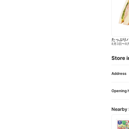
たっぷり
8月3日
〜
8
Store i
Address
Opening 
Nearby 