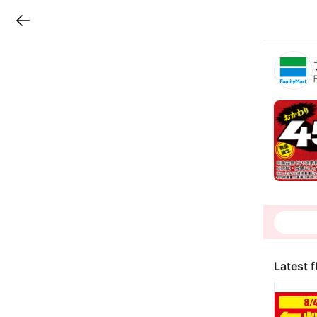
LINEチラシ
B
r
a
n
c
h
T
o
p
Latest f