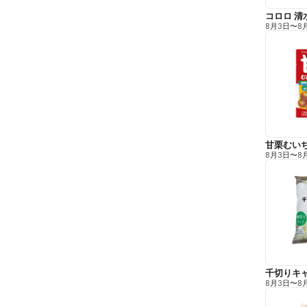
コロロ 清
8月3日
〜
8
甘栗むい
8月3日
〜
8
千切りキ
8月3日
〜
8