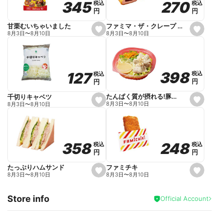
270
270
345
345
税込
税込
税込
税込
r
円
円
円
円
i
t
e
ファミマ・ザ・クレープ 生チョコ
甘栗むいちゃいました
s
s
8月3日
〜
8月10日
8月3日
〜
8月10日
e
e
t
t
f
f
a
a
v
v
o
o
398
398
127
127
税込
税込
税込
税込
r
r
円
円
円
円
i
i
t
t
e
e
たんぱく質が摂れる!豚しゃぶのパスタサラダ
千切りキャベツ
s
s
8月3日
〜
8月10日
8月3日
〜
8月10日
e
e
t
t
f
f
a
a
v
v
o
o
248
248
358
358
税込
税込
税込
税込
r
r
円
円
円
円
i
i
t
t
e
e
ファミチキ
たっぷりハムサンド
s
s
8月3日
〜
8月10日
8月3日
〜
8月10日
e
e
t
t
f
f
Store info
a
a
Official Account
v
v
o
o
r
r