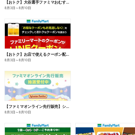
【おトク】大谷選手ファミマおむすび割
8月3日
～
8月10日
【おトク】お店で使えるクーポン配信中
8月3日
～
8月10日
【ファミマオンライン先行販売】シルバニアファミリー
8月3日
～
8月10日