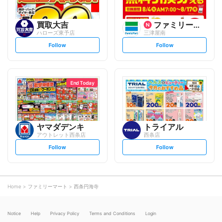
買取大吉
ファミリーマート
ハローズ東予店
三津屋南
s
s
Follow
Follow
e
e
t
t
f
f
o
o
l
l
l
l
o
o
End Today
w
w
ヤマダデンキ
トライアル
アウトレット西条店
西条店
s
s
Follow
Follow
e
e
t
t
f
f
o
o
l
l
l
l
o
o
Home
ファミリーマート
西条円海寺
w
w
Notice
Help
Privacy Policy
Terms and Conditions
Login