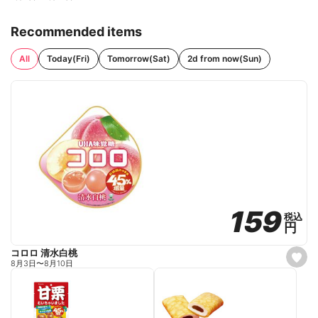
Recommended items
All
Today(Fri)
Tomorrow(Sat)
2d from now(Sun)
159
159
税込
税込
円
円
コロロ 清水白桃
s
8月3日
〜
8月10日
e
t
f
a
v
o