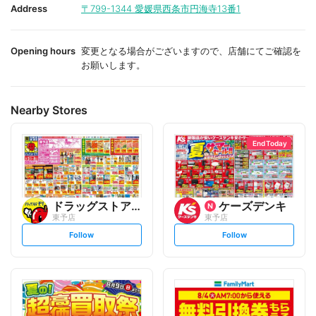
i
i
Address
〒799-1344
愛媛県西条市円海寺13番1
t
t
e
e
Opening hours
変更となる場合がございますので、店舗にてご確認を
お願いします。
Nearby Stores
End Today
ドラッグストアモリ
ケーズデンキ
東予店
東予店
s
s
Follow
Follow
e
e
t
t
f
f
o
o
l
l
l
l
o
o
w
w