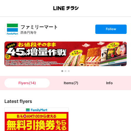
B
r
a
n
ファミリーマート
c
s
Follow
h
e
西条円海寺
T
t
o
f
p
o
l
l
o
w
Flyers
(
14
)
Items
(
7
)
Info
Latest flyers