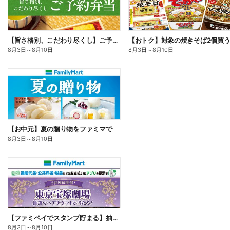
【旨さ格別、こだわり尽くし】ご予約弁当
8月3日
～
8月10日
8月3日
～
8月10日
【お中元】夏の贈り物をファミマで
8月3日
～
8月10日
【ファミペイでスタンプ貯まる】抽選でペアチケットが当たる!
8月3日
～
8月10日