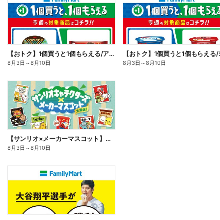
【おトク】1個買うと1個もらえる/アイス
8月3日
～
8月10日
8月3日
～
8月10日
【サンリオ×メーカーマスコット】オリジナルグッズ貰える!
8月3日
～
8月10日