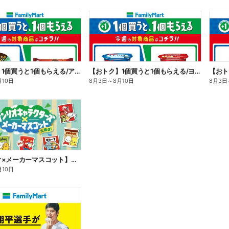
【おトク】1個買うと1個もらえる/アイス
【おトク】1個買うと1個もらえる/ヨーグルト
【おト
月10日
8月3日
～
8月10日
8月3日
【サンリオ×メーカーマスコット】オリジナルグッズ貰える!
月10日