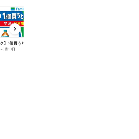
t
x
e
n
ク】1個買うと1個もらえる/麦茶
～
8月10日