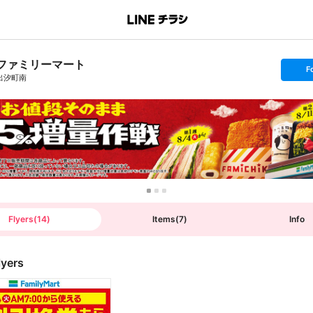
ファミリーマート
s
F
e
出汐町南
t
f
o
l
l
o
w
Flyers
(
14
)
Items
(
7
)
Info
lyers