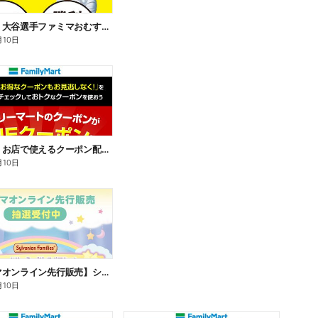
【おトク】大谷選手ファミマおむすび割
月10日
【おトク】お店で使えるクーポン配信中
月10日
【ファミマオンライン先行販売】シルバニアファミリー
月10日