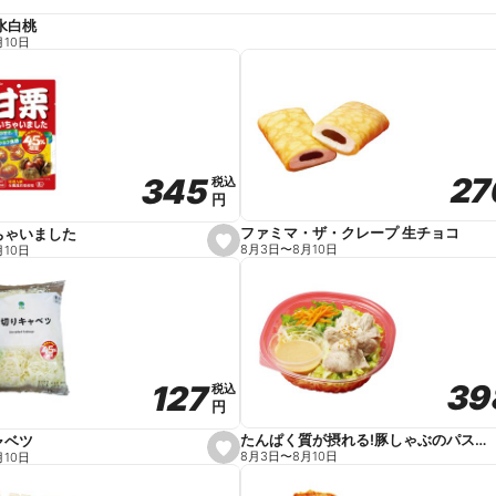
水白桃
月10日
27
27
345
345
税込
税込
円
円
ファミマ・ザ・クレープ 生チョコ
ちゃいました
s
8月3日
〜
8月10日
月10日
e
t
f
a
v
o
r
i
t
39
39
127
127
e
税込
税込
円
円
たんぱく質が摂れる!豚しゃぶのパスタサラダ
ャベツ
s
8月3日
〜
8月10日
月10日
e
t
f