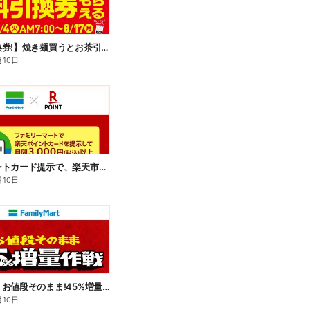
【無料引換券!】焼き麺買うとお茶引換券貰える!
月10日
楽天ポイントカード提示で、楽天市場でのお買い物がおトクに!
月10日
【おトク】お値段そのまま!45%増量作戦!
月10日