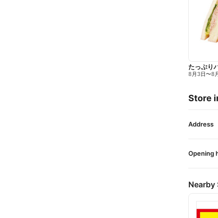
たっぷり
8月3日
〜
8
Store i
Address
Opening 
Nearby 