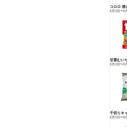
コロロ 清
8月3日
〜
8
甘栗むい
8月3日
〜
8
千切りキ
8月3日
〜
8