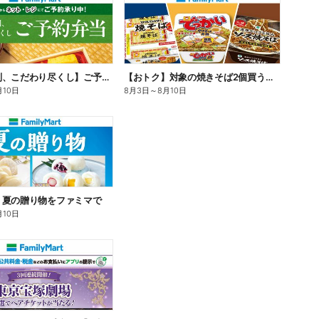
【旨さ格別、こだわり尽くし】ご予約弁当
【おトク】対象の焼きそば2個買うと100円引き!
月10日
8月3日
～
8月10日
】夏の贈り物をファミマで
月10日