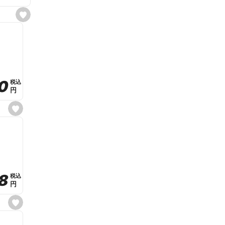
s
e
t
f
a
v
o
r
i
t
0
0
税込
税込
e
円
円
s
e
t
f
a
v
o
r
i
t
8
8
e
税込
税込
円
円
s
e
t
f