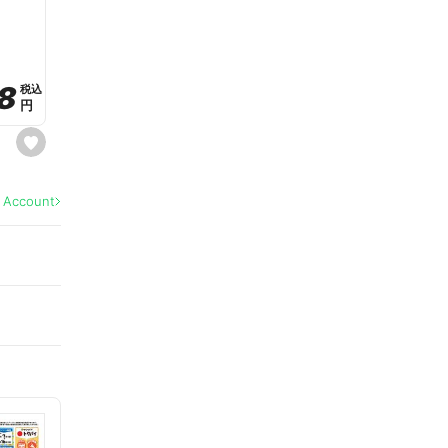
a
v
o
r
i
t
8
8
e
税込
税込
円
円
s
e
t
f
a
l Account
v
o
r
i
t
e