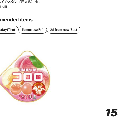
【ファミペイでスタンプ貯まる】抽選でペアチケットが当たる!
月10日
mended items
oday(Thu)
Tomorrow(Fri)
2d from now(Sat)
1
1