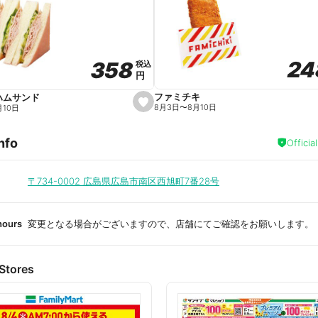
a
v
o
r
i
t
24
24
358
358
e
税込
税込
円
円
ファミチキ
ハムサンド
s
8月3日
〜
8月10日
月10日
e
t
f
nfo
a
Officia
v
o
r
i
〒734-0002
広島県広島市南区西旭町7番28号
t
e
hours
変更となる場合がございますので、店舗にてご確認をお願いします。
Stores