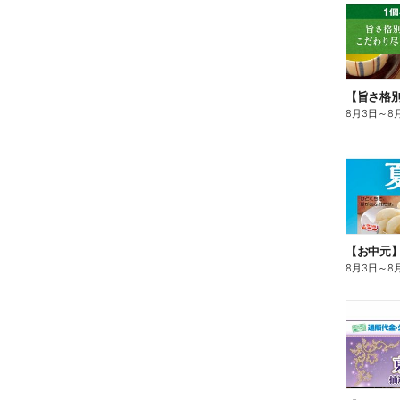
8月3日
～
8
【お中元
8月3日
～
8