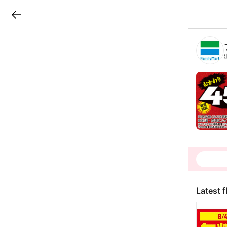
LINEチラシ
B
r
a
n
c
h
T
o
p
Latest f