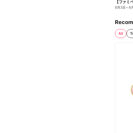
8月3日
～
8
Recom
All
T