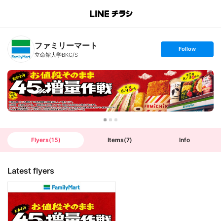
B
r
a
n
ファミリーマート
c
s
Follow
h
e
立命館大学BKC/S
T
t
o
f
p
o
l
l
o
w
Flyers
(
15
)
Items
(
7
)
Info
Latest flyers