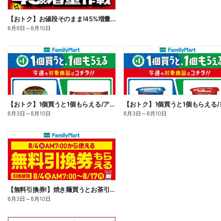
【おトク】お値段そのまま!45%増量作戦!
8月9日
～
8月10日
【おトク】1個買うと1個もらえる/アイス
8月3日
～
8月10日
8月3日
～
8月10日
【無料引換券!】焼き麺買うとお茶引換券貰える!
8月3日
～
8月10日