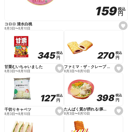
159
159
税込
税込
円
円
コロロ 清水白桃
s
8月3日
〜
8月10日
e
t
f
a
v
o
270
270
345
345
税込
税込
税込
税込
r
円
円
円
円
i
t
e
ファミマ・ザ・クレープ 生チョコ
甘栗むいちゃいました
s
s
8月3日
〜
8月10日
8月3日
〜
8月10日
e
e
t
t
f
f
a
a
v
v
o
o
398
398
127
127
税込
税込
税込
税込
r
r
円
円
円
円
i
i
t
t
e
e
たんぱく質が摂れる!豚しゃぶのパスタサラダ
千切りキャベツ
s
s
8月3日
〜
8月10日
8月3日
〜
8月10日
e
e
t
t
f
f
a
a
v
v