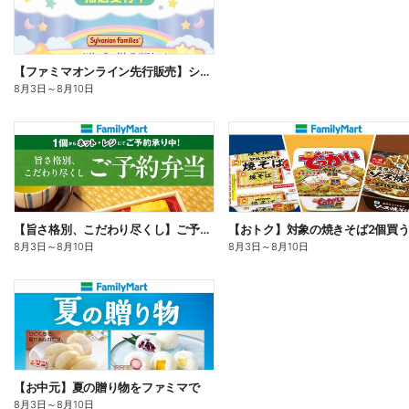
【ファミマオンライン先行販売】シルバニアファミリー
8月3日
～
8月10日
【旨さ格別、こだわり尽くし】ご予約弁当
8月3日
～
8月10日
8月3日
～
8月10日
【お中元】夏の贈り物をファミマで
8月3日
～
8月10日