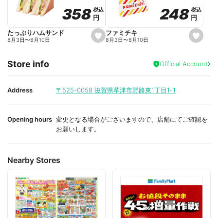
o
o
248
248
358
358
税込
税込
税込
税込
r
r
円
円
円
円
i
i
t
t
e
e
ファミチキ
たっぷりハムサンド
s
s
8月3日
〜
8月10日
8月3日
〜
8月10日
e
e
t
t
f
f
Store info
a
a
Official Account
v
v
o
o
r
r
i
i
Address
〒525-0058
滋賀県草津市野路東1丁目1-1
t
t
e
e
Opening hours
変更となる場合がございますので、店舗にてご確認を
お願いします。
Nearby Stores