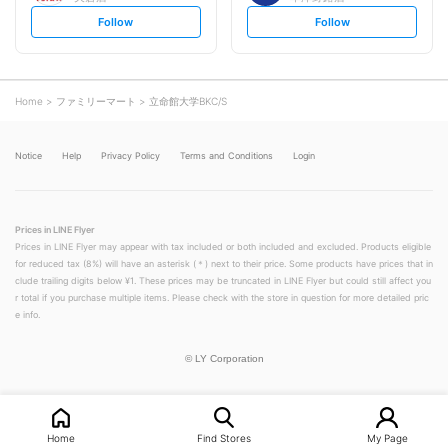
s
s
Follow
Follow
e
e
t
t
f
f
o
o
l
l
l
l
o
o
Home
ファミリーマート
立命館大学BKC/S
w
w
Notice
Help
Privacy Policy
Terms and Conditions
Login
Prices in LINE Flyer
Prices in LINE Flyer may appear with tax included or both included and excluded. Products eligible
for reduced tax (8%) will have an asterisk (＊) next to their price. Some products have prices that in
clude trailing digits below ¥1. These prices may be truncated in LINE Flyer but could still affect you
r total if you purchase multiple items. Please check with the store in question for more detailed pric
e info.
©
LY Corporation
Home
Find Stores
My Page