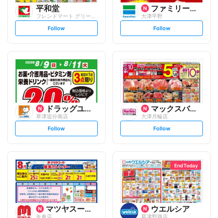
平和堂
ファミリーマート
フレンドマート グリーンヒル青山店
大津平野
s
s
Follow
Follow
e
e
t
t
f
f
o
o
l
l
l
l
o
o
w
w
ドラッグユタカ
マックスバリュ
草津追分南店
大津月輪店
s
s
Follow
Follow
e
e
t
t
f
f
o
o
l
l
l
l
o
o
End Today
w
w
マツヤスーパー
ウエルシア
矢倉店
草津野路店