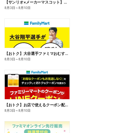
【サンリオ×メーカーマスコット】オリジナルグッズ貰える!
8月3日
～
8月10日
【おトク】大谷選手ファミマおむすび割
8月3日
～
8月10日
【おトク】お店で使えるクーポン配信中
8月3日
～
8月10日