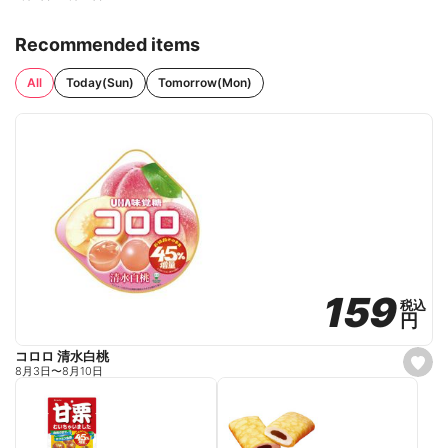
Recommended items
All
Today(Sun)
Tomorrow(Mon)
159
159
税込
税込
円
円
コロロ 清水白桃
s
8月3日
〜
8月10日
e
t
f
a
v
o