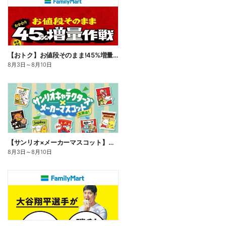
【おトク】お値段そのまま!45%増量作戦!
8月3日
～
8月10日
【サンリオ×メーカーマスコット】オリジナルグッズ貰える!
8月3日
～
8月10日