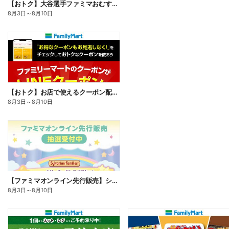
【おトク】大谷選手ファミマおむすび割
8月3日
～
8月10日
【おトク】お店で使えるクーポン配信中
8月3日
～
8月10日
【ファミマオンライン先行販売】シルバニアファミリー
8月3日
～
8月10日