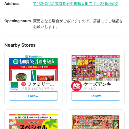
i
i
Address
〒183-0057
東京都府中市晴見町二丁目23番地の2
t
t
e
e
Opening hours
変更となる場合がございますので、店舗にてご確認を
お願いします。
Nearby Stores
ファミリーマート
ケーズデンキ
三井住友信託銀行府中ビル
府中本店
s
s
Follow
Follow
e
e
t
t
f
f
o
o
l
l
l
l
o
o
w
w