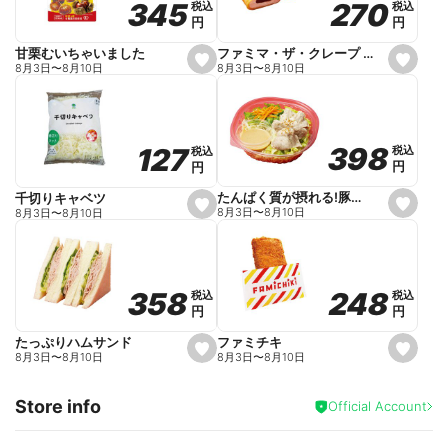
270
270
345
345
税込
税込
税込
税込
r
円
円
円
円
i
t
e
ファミマ・ザ・クレープ 生チョコ
甘栗むいちゃいました
s
s
8月3日
〜
8月10日
8月3日
〜
8月10日
e
e
t
t
f
f
a
a
v
v
o
o
398
398
127
127
税込
税込
税込
税込
r
r
円
円
円
円
i
i
t
t
e
e
たんぱく質が摂れる!豚しゃぶのパスタサラダ
千切りキャベツ
s
s
8月3日
〜
8月10日
8月3日
〜
8月10日
e
e
t
t
f
f
a
a
v
v
o
o
248
248
358
358
税込
税込
税込
税込
r
r
円
円
円
円
i
i
t
t
e
e
ファミチキ
たっぷりハムサンド
s
s
8月3日
〜
8月10日
8月3日
〜
8月10日
e
e
t
t
f
f
Store info
a
a
Official Account
v
v
o
o
r
r