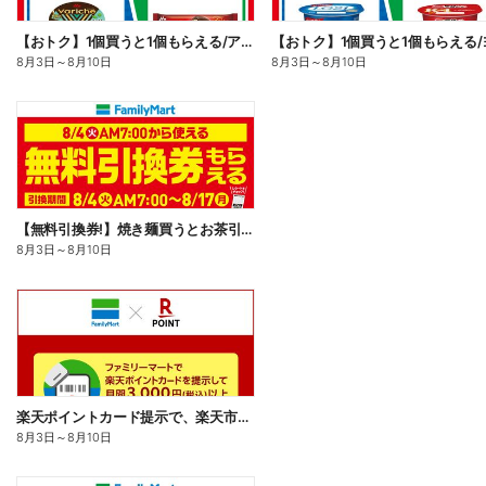
【おトク】1個買うと1個もらえる/アイス
8月3日
～
8月10日
8月3日
～
8月10日
【無料引換券!】焼き麺買うとお茶引換券貰える!
8月3日
～
8月10日
楽天ポイントカード提示で、楽天市場でのお買い物がおトクに!
8月3日
～
8月10日