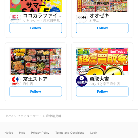
ココカラファイン
オオゼキ
ケヤキゲート東京府中店
府中店
s
s
Follow
Follow
e
e
t
t
f
f
o
o
l
l
l
l
o
o
End Today
w
w
京王ストア
買取大吉
府中店
ぷらりと京王府中店
s
s
Follow
Follow
e
e
t
t
f
f
o
o
l
l
l
l
o
o
Home
ファミリーマート
府中晴見町
w
w
Notice
Help
Privacy Policy
Terms and Conditions
Login