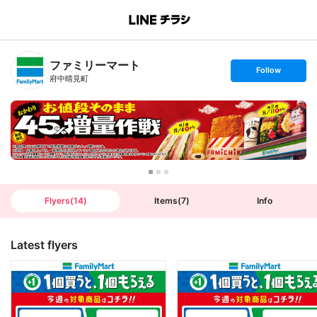
B
r
a
n
ファミリーマート
c
s
Follow
h
e
府中晴見町
T
t
o
f
p
o
l
l
o
w
Flyers
(
14
)
Items
(
7
)
Info
Latest flyers