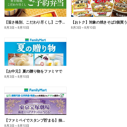
【旨さ格別、こだわり尽くし】ご予約弁当
8月3日
～
8月10日
8月3日
～
8月10日
【お中元】夏の贈り物をファミマで
8月3日
～
8月10日
【ファミペイでスタンプ貯まる】抽選でペアチケットが当たる!
8月3日
～
8月10日