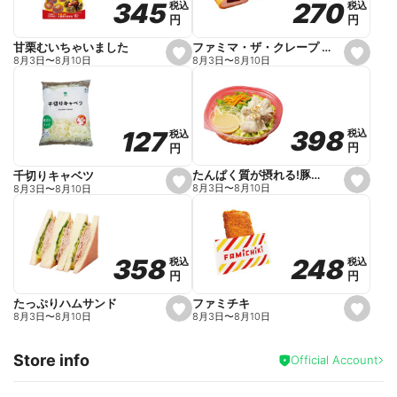
270
270
345
345
税込
税込
税込
税込
r
円
円
円
円
i
t
e
ファミマ・ザ・クレープ 生チョコ
甘栗むいちゃいました
s
s
8月3日
〜
8月10日
8月3日
〜
8月10日
e
e
t
t
f
f
a
a
v
v
o
o
398
398
127
127
税込
税込
税込
税込
r
r
円
円
円
円
i
i
t
t
e
e
たんぱく質が摂れる!豚しゃぶのパスタサラダ
千切りキャベツ
s
s
8月3日
〜
8月10日
8月3日
〜
8月10日
e
e
t
t
f
f
a
a
v
v
o
o
248
248
358
358
税込
税込
税込
税込
r
r
円
円
円
円
i
i
t
t
e
e
ファミチキ
たっぷりハムサンド
s
s
8月3日
〜
8月10日
8月3日
〜
8月10日
e
e
t
t
f
f
Store info
a
a
Official Account
v
v
o
o
r
r