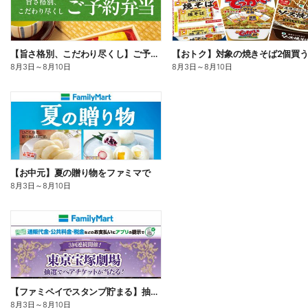
【旨さ格別、こだわり尽くし】ご予約弁当
8月3日
～
8月10日
8月3日
～
8月10日
【お中元】夏の贈り物をファミマで
8月3日
～
8月10日
【ファミペイでスタンプ貯まる】抽選でペアチケットが当たる!
8月3日
～
8月10日