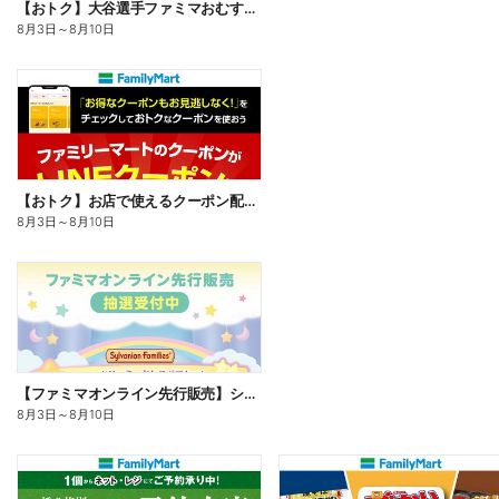
【おトク】大谷選手ファミマおむすび割
8月3日
～
8月10日
【おトク】お店で使えるクーポン配信中
8月3日
～
8月10日
【ファミマオンライン先行販売】シルバニアファミリー
8月3日
～
8月10日