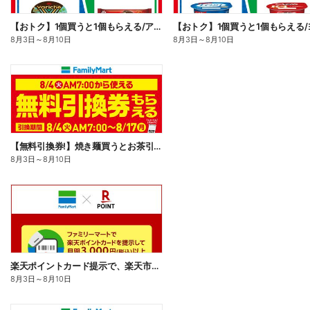
【おトク】1個買うと1個もらえる/アイス
8月3日
～
8月10日
8月3日
～
8月10日
【無料引換券!】焼き麺買うとお茶引換券貰える!
8月3日
～
8月10日
楽天ポイントカード提示で、楽天市場でのお買い物がおトクに!
8月3日
～
8月10日