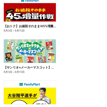
【おトク】お値段そのまま!45%増量作戦!
8月3日
～
8月10日
【サンリオ×メーカーマスコット】オリジナルグッズ貰える!
8月3日
～
8月10日