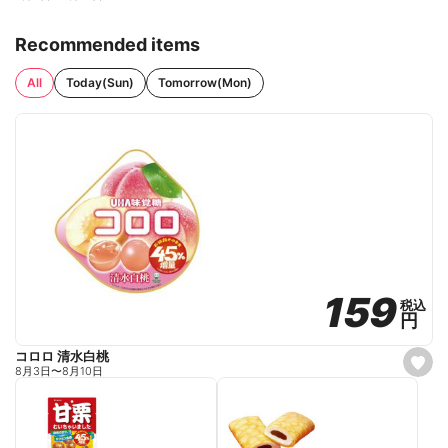
Recommended items
All
Today(Sun)
Tomorrow(Mon)
159
159
税込
税込
円
円
コロロ 清水白桃
s
8月3日
〜
8月10日
e
t
f
a
v
o