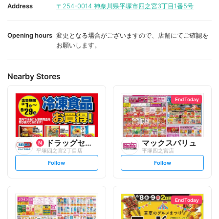
i
i
Address
〒254-0014
神奈川県平塚市四之宮3丁目1番5号
t
t
e
e
Opening hours
変更となる場合がございますので、店舗にてご確認を
お願いします。
Nearby Stores
End Today
ドラッグセイムス
マックスバリュ
平塚四之宮2丁目店
平塚四之宮店
s
s
Follow
Follow
e
e
t
t
f
f
o
o
l
l
l
l
o
o
End Today
w
w