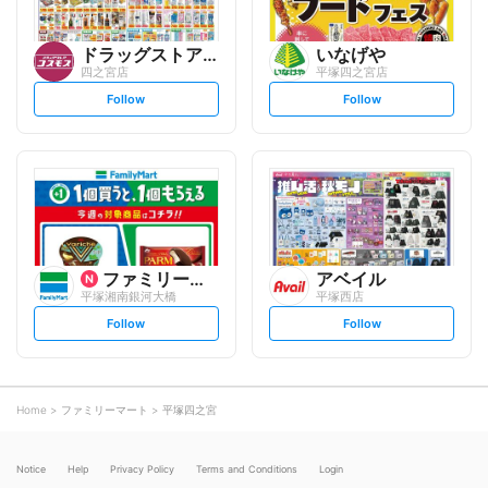
ドラッグストアコスモス
いなげや
四之宮店
平塚四之宮店
s
s
Follow
Follow
e
e
t
t
f
f
o
o
l
l
l
l
o
o
w
w
ファミリーマート
アベイル
平塚湘南銀河大橋
平塚西店
s
s
Follow
Follow
e
e
t
t
f
f
o
o
l
l
l
l
o
o
Home
ファミリーマート
平塚四之宮
w
w
Notice
Help
Privacy Policy
Terms and Conditions
Login