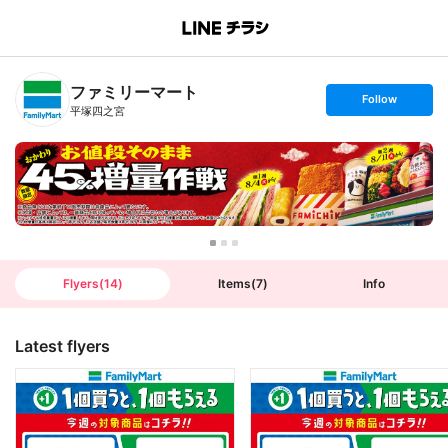
B
r
a
n
ファミリーマート
c
s
Follow
h
e
平塚四之宮
T
t
o
f
p
o
l
l
o
w
Flyers
(
14
)
Items
(
7
)
Info
Latest flyers