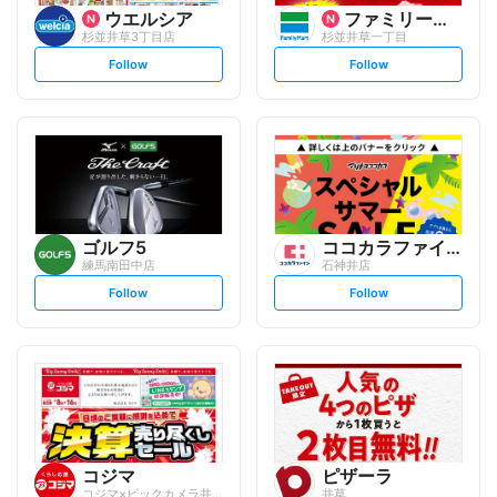
ウエルシア
ファミリーマート
杉並井草3丁目店
杉並井草一丁目
s
s
Follow
Follow
e
e
t
t
f
f
o
o
l
l
l
l
o
o
w
w
ゴルフ5
ココカラファイン
練馬南田中店
石神井店
s
s
Follow
Follow
e
e
t
t
f
f
o
o
l
l
l
l
o
o
w
w
コジマ
ピザーラ
コジマ×ビックカメラ井草店
井草