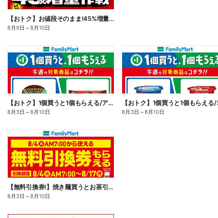
【おトク】お値段そのまま!45%増量作戦!
8月9日
～
8月10日
【おトク】1個買うと1個もらえる/アイス
8月3日
～
8月10日
8月3日
～
8月10日
【無料引換券!】焼き麺買うとお茶引換券貰える!
8月3日
～
8月10日