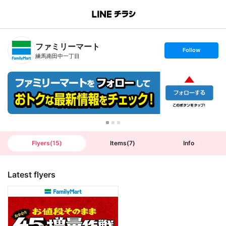
B
r
a
n
ファミリーマート
c
s
Follow
h
e
練馬南田中一丁目
T
t
o
f
p
o
l
l
o
w
Flyers
(
15
)
Items
(
7
)
Info
Latest flyers