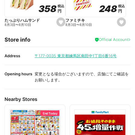
o
o
248
248
358
358
税込
税込
税込
税込
r
r
円
円
円
円
i
i
t
t
e
e
ファミチキ
たっぷりハムサンド
s
s
8月3日
〜
8月10日
8月3日
〜
8月10日
e
e
t
t
f
f
Store info
a
a
Official Account
v
v
o
o
r
r
i
i
Address
〒177-0035
東京都練馬区南田中1丁目6番16号
t
t
e
e
Opening hours
変更となる場合がございますので、店舗にてご確認を
お願いします。
Nearby Stores
End Today