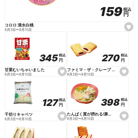
159
159
税込
税込
円
円
コロロ 清水白桃
s
8月3日
〜
8月10日
e
t
f
a
v
o
270
270
345
345
税込
税込
税込
税込
r
円
円
円
円
i
t
e
ファミマ・ザ・クレープ 生チョコ
甘栗むいちゃいました
s
s
8月3日
〜
8月10日
8月3日
〜
8月10日
e
e
t
t
f
f
a
a
v
v
o
o
398
398
127
127
税込
税込
税込
税込
r
r
円
円
円
円
i
i
t
t
e
e
たんぱく質が摂れる!豚しゃぶのパスタサラダ
千切りキャベツ
s
s
8月3日
〜
8月10日
8月3日
〜
8月10日
e
e
t
t
f
f
a
a
v
v