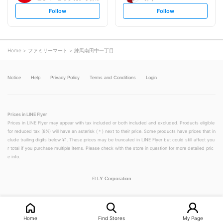
s
s
Follow
Follow
e
e
t
t
f
f
o
o
l
l
l
l
o
o
Home
ファミリーマート
練馬南田中一丁目
w
w
Notice
Help
Privacy Policy
Terms and Conditions
Login
Prices in LINE Flyer
Prices in LINE Flyer may appear with tax included or both included and excluded. Products eligible
for reduced tax (8%) will have an asterisk (＊) next to their price. Some products have prices that in
clude trailing digits below ¥1. These prices may be truncated in LINE Flyer but could still affect you
r total if you purchase multiple items. Please check with the store in question for more detailed pric
e info.
©
LY Corporation
Home
Find Stores
My Page