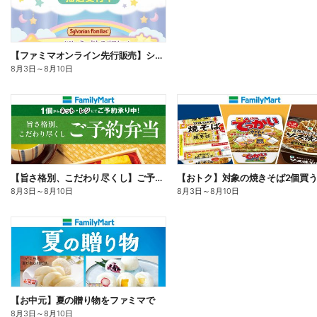
【ファミマオンライン先行販売】シルバニアファミリー
8月3日
～
8月10日
【旨さ格別、こだわり尽くし】ご予約弁当
8月3日
～
8月10日
8月3日
～
8月10日
【お中元】夏の贈り物をファミマで
8月3日
～
8月10日