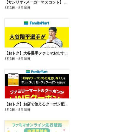
【サンリオ×メーカーマスコット】オリジナルグッズ貰える!
8月3日
～
8月10日
【おトク】大谷選手ファミマおむすび割
8月3日
～
8月10日
【おトク】お店で使えるクーポン配信中
8月3日
～
8月10日