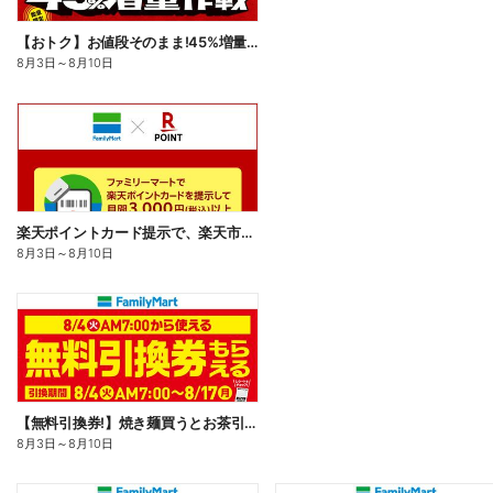
【おトク】お値段そのまま!45%増量作戦!
8月3日
～
8月10日
楽天ポイントカード提示で、楽天市場でのお買い物がおトクに!
8月3日
～
8月10日
【無料引換券!】焼き麺買うとお茶引換券貰える!
8月3日
～
8月10日