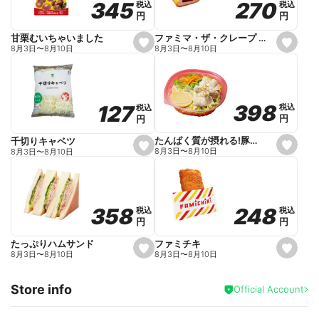
270
270
345
345
税込
税込
税込
税込
r
円
円
円
円
i
t
e
ファミマ・ザ・クレープ 生チョコ
甘栗むいちゃいました
s
s
8月3日
〜
8月10日
8月3日
〜
8月10日
e
e
t
t
f
f
a
a
v
v
o
o
398
398
127
127
税込
税込
税込
税込
r
r
円
円
円
円
i
i
t
t
e
e
たんぱく質が摂れる!豚しゃぶのパスタサラダ
千切りキャベツ
s
s
8月3日
〜
8月10日
8月3日
〜
8月10日
e
e
t
t
f
f
a
a
v
v
o
o
248
248
358
358
税込
税込
税込
税込
r
r
円
円
円
円
i
i
t
t
e
e
ファミチキ
たっぷりハムサンド
s
s
8月3日
〜
8月10日
8月3日
〜
8月10日
e
e
t
t
f
f
Store info
a
a
Official Account
v
v
o
o
r
r