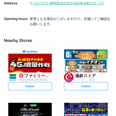
i
i
Address
〒433-8125
静岡県浜松市中央区和合町936-375
t
t
e
e
Opening hours
変更となる場合がございますので、店舗にてご確認を
お願いします。
Nearby Stores
ファミリーマート
遠鉄ストア
航空自衛隊浜松基地/S
フードワン泉店
s
s
Follow
Follow
e
e
t
t
f
f
o
o
l
l
l
l
o
o
w
w