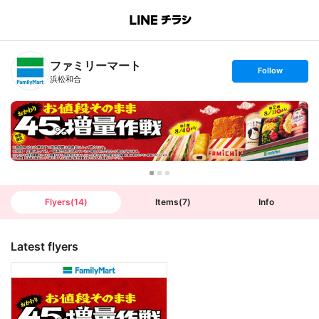
B
r
a
n
ファミリーマート
c
s
Follow
h
e
浜松和合
T
t
o
f
p
o
l
l
o
w
Flyers
(
14
)
Items
(
7
)
Info
Latest flyers