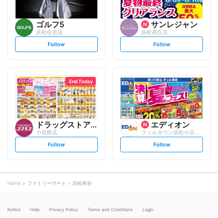
ゴルフ5
サンレジャン
浜松住吉店
浜松高丘店
s
s
Follow
Follow
e
e
t
t
f
f
o
o
l
l
l
l
o
o
End Today
w
w
ドラッグストアコスモス
エディオン
小豆餅店
フィルタウン浜松小豆餅店
s
s
Follow
Follow
e
e
t
t
f
f
o
o
l
l
l
l
o
o
Home
ファミリーマート
浜松和合
w
w
Notice
Help
Privacy Policy
Terms and Conditions
Login