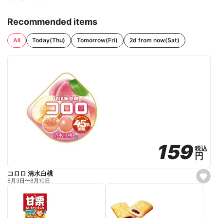
Recommended items
All
Today(Thu)
Tomorrow(Fri)
2d from now(Sat)
159
159
税込
税込
円
円
コロロ 清水白桃
s
8月3日
〜
8月10日
e
t
f
a
v
o