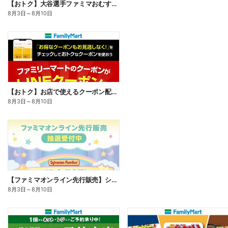
【おトク】大谷選手ファミマおむすび割
8月3日
～
8月10日
【おトク】お店で使えるクーポン配信中
8月3日
～
8月10日
【ファミマオンライン先行販売】シルバニアファミリー
8月3日
～
8月10日