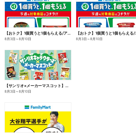
【おトク】1個買うと1個もらえる/アイス
8月3日
～
8月10日
8月3日
～
8月10日
【サンリオ×メーカーマスコット】オリジナルグッズ貰える!
8月3日
～
8月10日