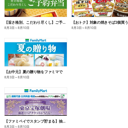
【旨さ格別、こだわり尽くし】ご予約弁当
8月3日
～
8月10日
8月3日
～
8月10日
【お中元】夏の贈り物をファミマで
8月3日
～
8月10日
【ファミペイでスタンプ貯まる】抽選でペアチケットが当たる!
8月3日
～
8月10日