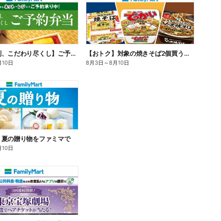
【旨さ格別、こだわり尽くし】ご予約弁当
【おトク】対象の焼きそば2個買うと100円引き!
月10日
8月3日
～
8月10日
】夏の贈り物をファミマで
月10日