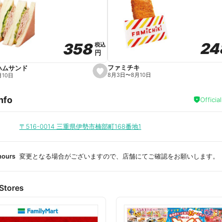
a
v
o
r
i
t
24
24
358
358
e
税込
税込
円
円
ファミチキ
ハムサンド
s
8月3日
〜
8月10日
月10日
e
t
f
nfo
a
Officia
v
o
r
i
〒516-0014
三重県伊勢市楠部町168番地1
t
e
hours
変更となる場合がございますので、店舗にてご確認をお願いします。
Stores