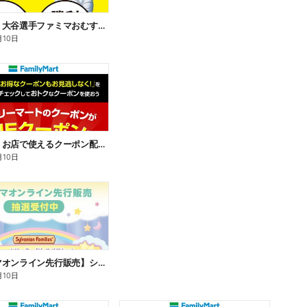
【おトク】大谷選手ファミマおむすび割
月10日
【おトク】お店で使えるクーポン配信中
月10日
【ファミマオンライン先行販売】シルバニアファミリー
月10日