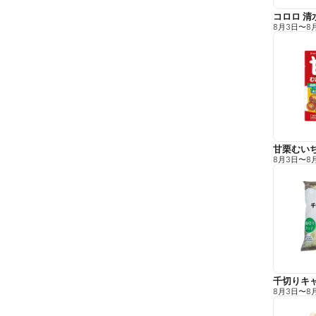
コロロ 清
8月3日
〜
8
甘栗むい
8月3日
〜
8
千切りキ
8月3日
〜
8