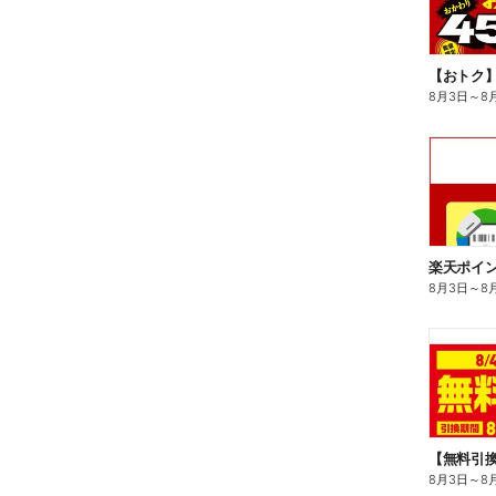
8月3日
～
8
8月3日
～
8
8月3日
～
8