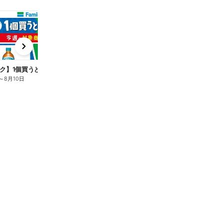
t
x
e
n
ク】1個買うと1個もらえる/麦茶
～
8月10日