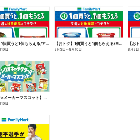
【おトク】1個買うと1個もらえる/アイス
【おトク】1個買うと1個もらえる/ヨーグルト
【おト
月10日
8月3日
～
8月10日
8月3日
【サンリオ×メーカーマスコット】オリジナルグッズ貰える!
月10日