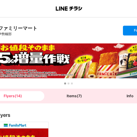
ファミリーマート
s
F
e
伊勢楠部
t
f
o
l
l
o
w
Flyers
(
14
)
Items
(
7
)
Info
lyers