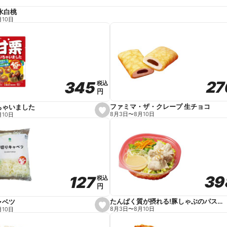
水白桃
月10日
27
27
345
345
税込
税込
円
円
ファミマ・ザ・クレープ 生チョコ
ちゃいました
s
8月3日
〜
8月10日
月10日
e
t
f
a
v
o
r
i
t
39
39
127
127
e
税込
税込
円
円
たんぱく質が摂れる!豚しゃぶのパスタサラダ
ャベツ
s
8月3日
〜
8月10日
月10日
e
t
f