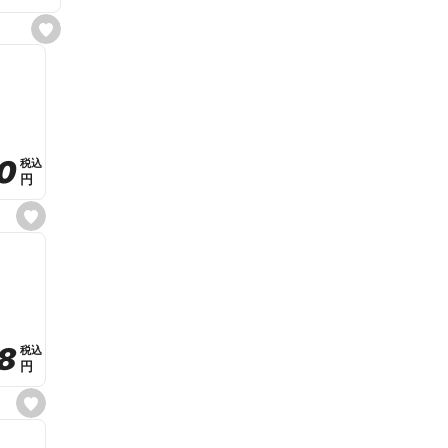
s
e
t
f
a
v
o
r
i
t
0
0
税込
税込
e
円
円
s
e
t
f
a
v
o
r
i
t
8
8
e
税込
税込
円
円
s
e
t
f