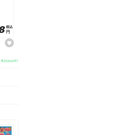
a
v
o
r
i
t
8
8
e
税込
税込
円
円
s
e
t
f
a
l Account
v
o
r
i
t
e