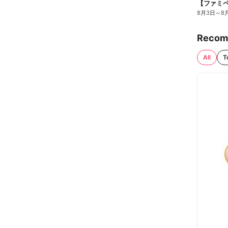
8月3日
～
8
Recom
All
T