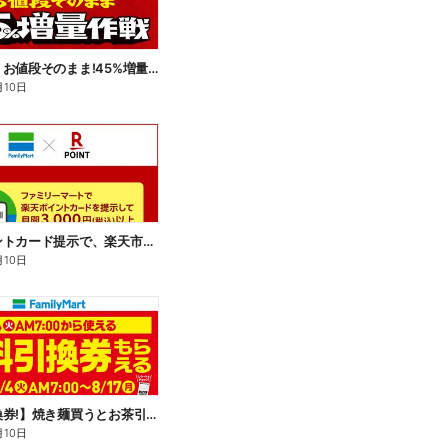
【おトク】お値段そのまま!45%増量作戦!
月10日
楽天ポイントカード提示で、楽天市場でのお買い物がおトクに!
月10日
【無料引換券!】焼き麺買うとお茶引換券貰える!
月10日