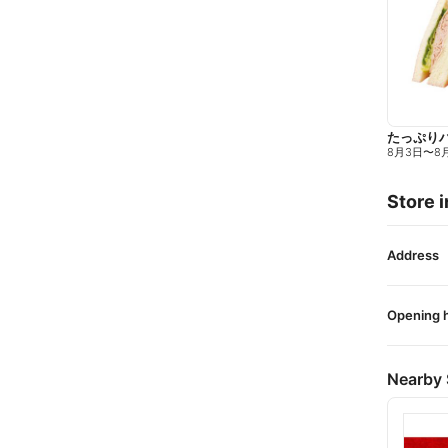
たっぷり
8月3日
〜
8
Store i
Address
Opening 
Nearby 