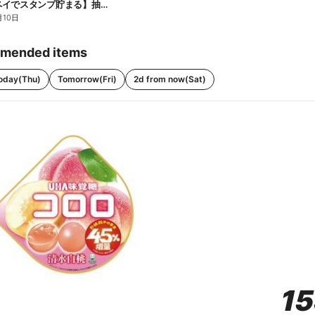
【ファミペイでスタンプ貯まる】抽選でペアチケットが当たる!
月10日
mended items
oday(Thu)
Tomorrow(Fri)
2d from now(Sat)
1
1