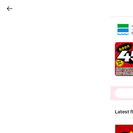
LINEチラシ
B
r
a
n
c
h
T
o
p
Latest f