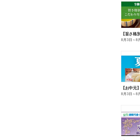
8月3日
～
8
【お中元
8月3日
～
8