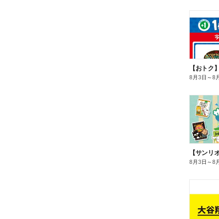
8月3日
～
8
8月3日
～
8