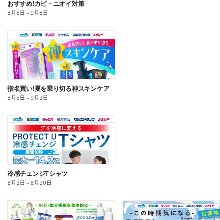
おすすめ!カビ・ニオイ対策
8月6日
～
9月6日
指名買い!夏を乗り切る神スキンケア
8月5日
～
9月2日
冷感チェンジTシャツ
8月3日
～
8月30日