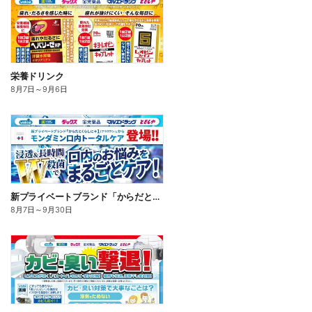
栄養ドリンク
8月7日
～
9月6日
新プライベートブランド「からだとくらしに+1(プラスワン)」よりモンダミン口内トータルケア登場!
8月7日
～
9月30日