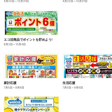
4月22日
～
12月31日
4月22日
～
12月31日
エコ活商品でポイントを貯めよう!
8月2日
～
10月4日
家計応援
生活応援
7月5日
～
9月6日
7月5日
～
9月6日