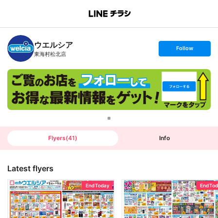
B
r
a
n
ウエルシア
c
s
Follow
h
e
東海村松北店
T
t
o
f
p
o
l
l
o
w
Flyers
(
41
)
Info
Latest flyers
End Today
End To