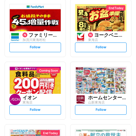
End Today
ファミリーマート
ヨークベニマル
加茂川東海村松
東海店
s
s
Follow
Follow
e
e
t
t
f
f
o
o
l
l
l
l
o
o
Coming Soon
w
w
イオン
ホームセンター 山新
東海店
山新東海店
s
s
Follow
Follow
e
e
t
t
f
f
o
o
l
l
l
l
o
o
End Today