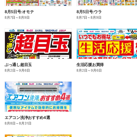
8月5日号:オモテ
8月5日号:ウラ
8月7日
～
8月9日
8月7日
～
8月9日
ぶっ通し超目玉
生活応援お買得
8月2日
～
9月6日
8月2日
～
9月6日
エアコン洗浄おすすめ4選
8月8日
～
8月31日