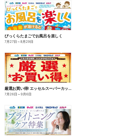
びっくらたまごでお風呂を楽しく
7月27日
～
8月29日
厳選お買い得! エッセルスーパーカップ
7月26日
～
9月6日