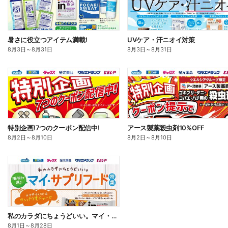
暑さに役立つアイテム満載!
UVケア・汗ニオイ対策
8月3日
～
8月31日
8月3日
～
8月31日
特別企画!7つのクーポン配信中!
アース製薬殺虫剤10%OFF
8月2日
～
8月10日
8月2日
～
8月10日
私のカラダにちょうどいい。マイ・サプリフード
8月1日
～
8月28日