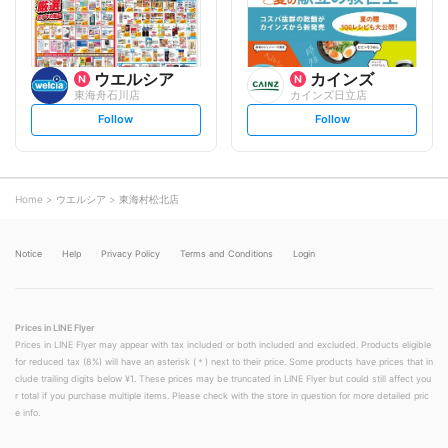
w
w
ウエルシア
カインズ
東海舟石川店
カインズ日立店
s
s
Follow
Follow
e
e
t
t
f
f
o
o
l
l
l
l
o
o
Home
ウエルシア
東海村松北店
w
w
Notice
Help
Privacy Policy
Terms and Conditions
Login
Prices in LINE Flyer
Prices in LINE Flyer may appear with tax included or both included and excluded. Products eligible
for reduced tax (8%) will have an asterisk (＊) next to their price. Some products have prices that in
clude trailing digits below ¥1. These prices may be truncated in LINE Flyer but could still affect you
r total if you purchase multiple items. Please check with the store in question for more detailed pric
e info.